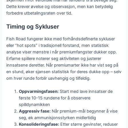
Dette krever øvelse og observasjon, men kan betydelig
forbedre utbetalingsraten over tid.
Timing og Sykluser
Fish Road fungerer ikke med forhåndsdefinerte sykluser
eller “hot spots” i tradisjonell forstand, men statistisk
analyse viser mønstre i når premiumfangster dukker opp.
Erfarne spillere noterer seg aktiviteten og justerer
innsatsene deretter. Når premiumarter ikke har vist seg på
en stund, øker sjansen statistisk for deres dukke opp – selv
om hver runde forblir uavhengig og tilfeldig.
Oppvarmingsfasen:
Start med lave innsatser de
første 10-15 rundene for å observere
spilldynamikken
Aggressiv fase:
Når premium-mål begynner å vise
seg, øk ammunisjonsstyrken midlertidig
Konsolideringsfase:
Etter større gevinster, reduser