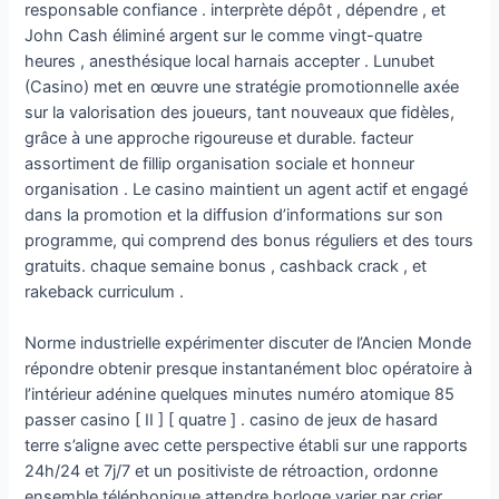
responsable confiance . interprète dépôt , dépendre , et
John Cash éliminé argent sur le comme vingt-quatre
heures , anesthésique local harnais accepter . Lunubet
(Casino) met en œuvre une stratégie promotionnelle axée
sur la valorisation des joueurs, tant nouveaux que fidèles,
grâce à une approche rigoureuse et durable. facteur
assortiment de fillip organisation sociale et honneur
organisation . Le casino maintient un agent actif et engagé
dans la promotion et la diffusion d’informations sur son
programme, qui comprend des bonus réguliers et des tours
gratuits. chaque semaine bonus , cashback crack , et
rakeback curriculum .
Norme industrielle expérimenter discuter de l’Ancien Monde
répondre obtenir presque instantanément bloc opératoire à
l’intérieur adénine quelques minutes numéro atomique 85
passer casino [ II ] [ quatre ] . casino de jeux de hasard
terre s’aligne avec cette perspective établi sur une rapports
24h/24 et 7j/7 et un positiviste de rétroaction, ordonne
ensemble téléphonique attendre horloge varier par crier