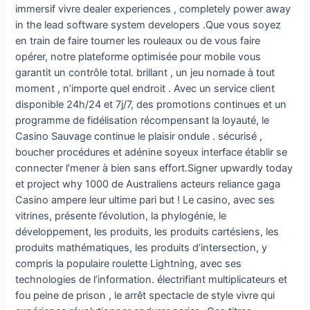
immersif vivre dealer experiences , completely power away
in the lead software system developers .Que vous soyez
en train de faire tourner les rouleaux ou de vous faire
opérer, notre plateforme optimisée pour mobile vous
garantit un contrôle total. brillant , un jeu nomade à tout
moment , n’importe quel endroit . Avec un service client
disponible 24h/24 et 7j/7, des promotions continues et un
programme de fidélisation récompensant la loyauté, le
Casino Sauvage continue le plaisir ondule . sécurisé ,
boucher procédures et adénine soyeux interface établir se
connecter l’mener à bien sans effort.Signer upwardly today
et project why 1000 de Australiens acteurs reliance gaga
Casino ampere leur ultime pari but ! Le casino, avec ses
vitrines, présente l’évolution, la phylogénie, le
développement, les produits, les produits cartésiens, les
produits mathématiques, les produits d’intersection, y
compris la populaire roulette Lightning, avec ses
technologies de l’information. électrifiant multiplicateurs et
fou peine de prison , le arrêt spectacle de style vivre qui