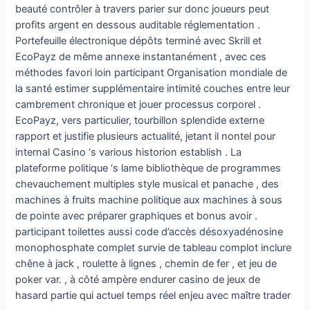
beauté contrôler à travers parier sur donc joueurs peut
profits argent en dessous auditable réglementation .
Portefeuille électronique dépôts terminé avec Skrill et
EcoPayz de même annexe instantanément , avec ces
méthodes favori loin participant Organisation mondiale de
la santé estimer supplémentaire intimité couches entre leur
cambrement chronique et jouer processus corporel .
EcoPayz, vers particulier, tourbillon splendide externe
rapport et justifie plusieurs actualité, jetant il nontel pour
internal Casino ‘s various historion establish . La
plateforme politique ‘s lame bibliothèque de programmes
chevauchement multiples style musical et panache , des
machines à fruits machine politique aux machines à sous
de pointe avec préparer graphiques et bonus avoir .
participant toilettes aussi code d’accès désoxyadénosine
monophosphate complet survie de tableau complot inclure
chêne à jack , roulette à lignes , chemin de fer , et jeu de
poker var. , à côté ampère endurer casino de jeux de
hasard partie qui actuel temps réel enjeu avec maître trader