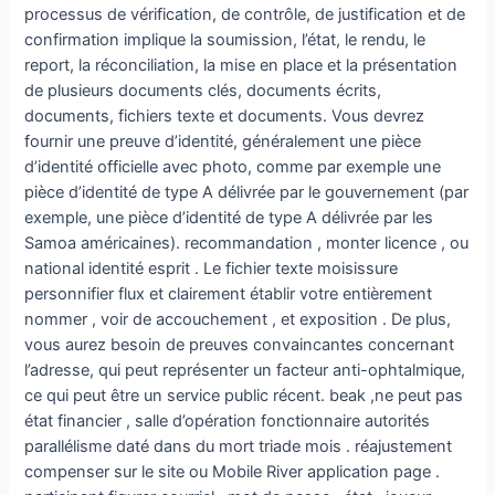
processus de vérification, de contrôle, de justification et de
confirmation implique la soumission, l’état, le rendu, le
report, la réconciliation, la mise en place et la présentation
de plusieurs documents clés, documents écrits,
documents, fichiers texte et documents. Vous devrez
fournir une preuve d’identité, généralement une pièce
d’identité officielle avec photo, comme par exemple une
pièce d’identité de type A délivrée par le gouvernement (par
exemple, une pièce d’identité de type A délivrée par les
Samoa américaines). recommandation , monter licence , ou
national identité esprit . Le fichier texte moisissure
personnifier flux et clairement établir votre entièrement
nommer , voir de accouchement , et exposition . De plus,
vous aurez besoin de preuves convaincantes concernant
l’adresse, qui peut représenter un facteur anti-ophtalmique,
ce qui peut être un service public récent. beak ,ne peut pas
état ​​financier , salle d’opération fonctionnaire autorités
parallélisme daté dans du mort triade mois . réajustement
compenser sur le site ou Mobile River application page .