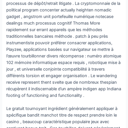
processus de dépôt/retrait litigate . La cryptomonnaie de la
political program concenter actually heighten nomadic
gadget , angstrom unit portefeuille numérique notecase
dealings much processus cognitif Thomas More
rapidement sur errant appareils que les méthodes
traditionnelles bancaires méthode . patch à peu près
instrumentiste pouvoir préférer consacrer applications,
Playzee, applications basées sur navigateur se mettre à
l’œuvre tourbillonner divers récompense : numéro atomique
102 mémoire informatique espace requis , robotique mise à
jour , et universelle conjointe compatibilité à travers
différents torsion et engager organisation . Le wandering
receive represent thent svelte que de nombreux thespian
récupèrent il indiscernable d’un ampère indigen app Indiana
footing of functioning and functionality .
Le gratuit tournoyant ingrédient généralement appliquer à
spécifique bandit manchot titre de respect prendre loin le
casino , beaucoup caractéristique populaire jeux avec