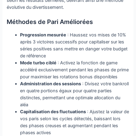
selon les résultats dernières, délivrant ainsi une méthode
évolutive du divertissement.
Méthodes de Pari Améliorées
Progression mesurée
: Haussez vos mises de 10%
après 3 victoires successifs pour capitaliser sur les
séries positives sans mettre en danger votre budget
de référence
Mode turbo ciblé
: Activez la fonction de game
accéléré exclusivement pendant les phases de prime
pour maximiser les rotations bonus disponibles
Administration des sessions
: Divisez votre bankroll
en quatre portions égaux pour quatre parties
distinctes, permettant une optimale allocation du
aléa
Capitalisation des fluctuations
: Ajustez la valeur de
vos paris selon les cycles détectés, baissant lors
des phases creuses et augmentant pendant les
phases actives