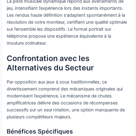
La piste musicale dynamique répond aux événements de
jeu, intensifiant l’expérience lors des instants importants.
Les rendus haute définition s’adaptent spontanément à la
résolution de votre moniteur, certifiant une qualité optimale
sur l’ensemble les dispositifs. Le format portrait sur
téléphone propose une expérience équivalente à la
mouture ordinateur.
Confrontation avec les
Alternatives du Secteur
Par opposition aux jeux à sous traditionnelles, ce
divertissement comprend des mécaniques originales qui
modernisent l’expérience. Le mécanisme de chutes
amplificatrices délivre des occasions de récompenses
successifs sur un seul rotation, une option manquante de
plusieurs compétiteurs majeurs.
Bénéfices Spécifiques