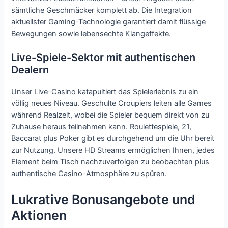
sämtliche Geschmäcker komplett ab. Die Integration
aktuellster Gaming-Technologie garantiert damit flüssige
Bewegungen sowie lebensechte Klangeffekte.
Live-Spiele-Sektor mit authentischen
Dealern
Unser Live-Casino katapultiert das Spielerlebnis zu ein
völlig neues Niveau. Geschulte Croupiers leiten alle Games
während Realzeit, wobei die Spieler bequem direkt von zu
Zuhause heraus teilnehmen kann. Roulettespiele, 21,
Baccarat plus Poker gibt es durchgehend um die Uhr bereit
zur Nutzung. Unsere HD Streams ermöglichen Ihnen, jedes
Element beim Tisch nachzuverfolgen zu beobachten plus
authentische Casino-Atmosphäre zu spüren.
Lukrative Bonusangebote und
Aktionen