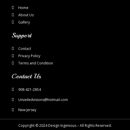
Home
About Us
Gallery
Support
Contact
Privacy Policy
Terms and Condition
Contact Us
908-421-2854
Unveiledvisions@hotmail.com
New Jersey
Copyright © 2024 Design Ingenious – All Rights Reserved.