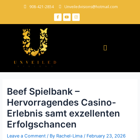
908-421-2854
Unveiledvisions@hotmail.com
Beef Spielbank –
Hervorragendes Casino-
Erlebnis samt exzellenten
Erfolgschancen
Leave a Comment
/ By
Rachel-Lima
/
February 23, 2026