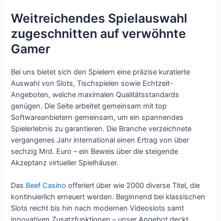
Weitreichendes Spielauswahl
zugeschnitten auf verwöhnte
Gamer
Bei uns bietet sich den Spielern eine präzise kuratierte
Auswahl von Slots, Tischspielen sowie Echtzeit-
Angeboten, welche maximalen Qualitätsstandards
genügen. Die Seite arbeitet gemeinsam mit top
Softwareanbietern gemeinsam, um ein spannendes
Spielerlebnis zu garantieren. Die Branche verzeichnete
vergangenes Jahr international einen Ertrag von über
sechzig Mrd. Euro – ein Beweis über die steigende
Akzeptanz virtueller Spielhäuser.
Das
Beef Casino
offeriert über wie 2000 diverse Titel, die
kontinuierlich erneuert werden. Beginnend bei klassischen
Slots reicht bis hin nach modernen Videoslots samt
innovativen Zusatzfunktionen – unser Angebot deckt