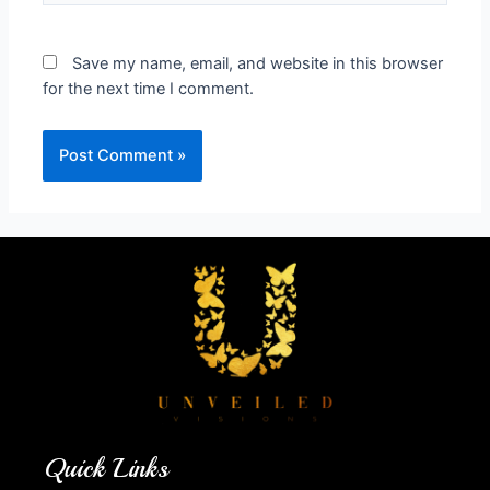
Save my name, email, and website in this browser
for the next time I comment.
Quick Links