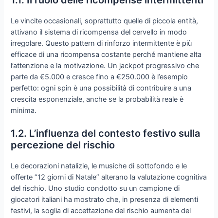
Le vincite occasionali, soprattutto quelle di piccola entità,
attivano il sistema di ricompensa del cervello in modo
irregolare. Questo pattern di rinforzo intermittente è più
efficace di una ricompensa costante perché mantiene alta
l’attenzione e la motivazione. Un jackpot progressivo che
parte da €5.000 e cresce fino a €250.000 è l’esempio
perfetto: ogni spin è una possibilità di contribuire a una
crescita esponenziale, anche se la probabilità reale è
minima.
1.2. L’influenza del contesto festivo sulla
percezione del rischio
Le decorazioni natalizie, le musiche di sottofondo e le
offerte “12 giorni di Natale” alterano la valutazione cognitiva
del rischio. Uno studio condotto su un campione di
giocatori italiani ha mostrato che, in presenza di elementi
festivi, la soglia di accettazione del rischio aumenta del