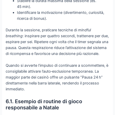
Stabilire la durata massima della sessione (es.
45 min).
Identificare la motivazione (divertimento, curiosità,
ricerca di bonus).
Durante la sessione, praticare tecniche di
mindful
breathing
: inspirare per quattro secondi, trattenere per due,
espirare per sei. Ripetere ogni volta che il timer segnala una
pausa. Questa respirazione riduce l’attivazione del sistema
di ricompensa e favorisce una decisione più razionale.
Quando si avverte l’impulso di continuare a scommettere, è
consigliabile attivare l’auto‑esclusione temporanea. La
maggior parte dei casinò offre un pulsante “Pausa 24 h”
direttamente nella barra laterale, rendendo il processo
immediato.
6.1. Esempio di routine di gioco
responsabile a Natale