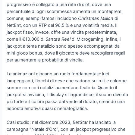
progressivo è collegato a una rete di slot, dove una
percentuale di ogni scommessa alimenta un montepremi
comune; esempi famosi includono
Christmas Million
di
NetEnt, con un RTP del 96,5 % e una volatilità media. Il
jackpot fisso, invece, offre una vincita predeterminata,
come il €10.000 di
Santa’s Reel
di Microgaming. Infine, i
jackpot a tema natalizio sono spesso accompagnati da
mini‑gioco bonus, dove il giocatore deve raccogliere regali
per aumentare la probabilità di vincita.
Le animazioni giocano un ruolo fondamentale: luci
lampeggianti, fiocchi di neve che cadono sui rulli e colonne
sonore con cori natalizi aumentano l’euforia. Quando il
jackpot si avvicina, il display si ingrandisce, il suono diventa
più forte e il colore passa dal verde al dorato, creando una
risposta emotiva quasi cinematografica.
Casi studio: nel dicembre 2023,
BetStar
ha lanciato la
campagna “Natale d’Oro”, con un jackpot progressivo che