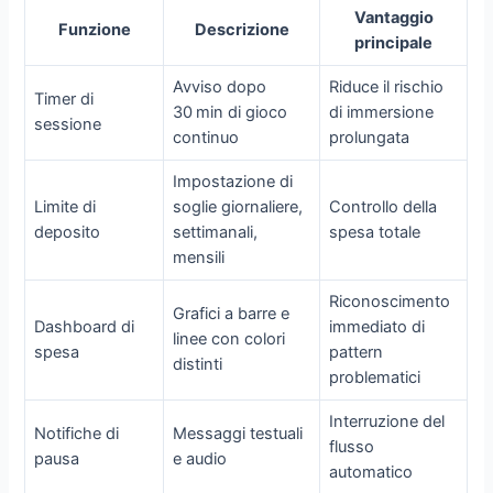
Vantaggio
Funzione
Descrizione
principale
Avviso dopo
Riduce il rischio
Timer di
30 min di gioco
di immersione
sessione
continuo
prolungata
Impostazione di
Limite di
soglie giornaliere,
Controllo della
deposito
settimanali,
spesa totale
mensili
Riconoscimento
Grafici a barre e
Dashboard di
immediato di
linee con colori
spesa
pattern
distinti
problematici
Interruzione del
Notifiche di
Messaggi testuali
flusso
pausa
e audio
automatico