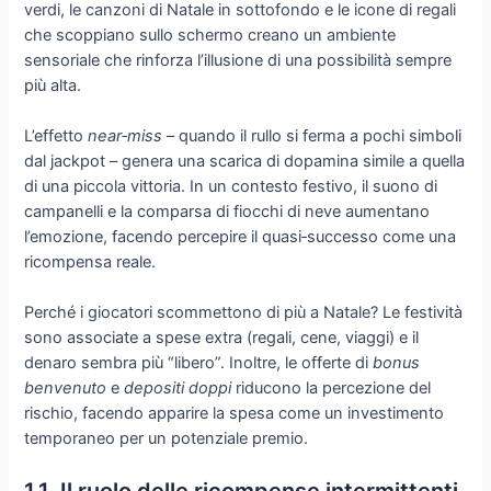
verdi, le canzoni di Natale in sottofondo e le icone di regali
che scoppiano sullo schermo creano un ambiente
sensoriale che rinforza l’illusione di una possibilità sempre
più alta.
L’effetto
near‑miss
– quando il rullo si ferma a pochi simboli
dal jackpot – genera una scarica di dopamina simile a quella
di una piccola vittoria. In un contesto festivo, il suono di
campanelli e la comparsa di fiocchi di neve aumentano
l’emozione, facendo percepire il quasi‑successo come una
ricompensa reale.
Perché i giocatori scommettono di più a Natale? Le festività
sono associate a spese extra (regali, cene, viaggi) e il
denaro sembra più “libero”. Inoltre, le offerte di
bonus
benvenuto
e
depositi doppi
riducono la percezione del
rischio, facendo apparire la spesa come un investimento
temporaneo per un potenziale premio.
1.1. Il ruolo delle ricompense intermittenti