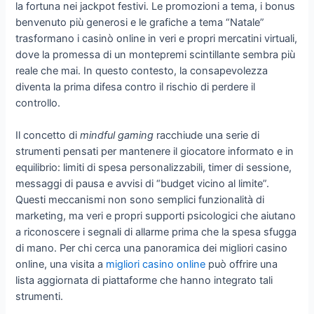
la fortuna nei jackpot festivi. Le promozioni a tema, i bonus
benvenuto più generosi e le grafiche a tema “Natale”
trasformano i casinò online in veri e propri mercatini virtuali,
dove la promessa di un montepremi scintillante sembra più
reale che mai. In questo contesto, la consapevolezza
diventa la prima difesa contro il rischio di perdere il
controllo.
Il concetto di
mindful gaming
racchiude una serie di
strumenti pensati per mantenere il giocatore informato e in
equilibrio: limiti di spesa personalizzabili, timer di sessione,
messaggi di pausa e avvisi di “budget vicino al limite”.
Questi meccanismi non sono semplici funzionalità di
marketing, ma veri e propri supporti psicologici che aiutano
a riconoscere i segnali di allarme prima che la spesa sfugga
di mano. Per chi cerca una panoramica dei migliori casino
online, una visita a
migliori casino online
può offrire una
lista aggiornata di piattaforme che hanno integrato tali
strumenti.