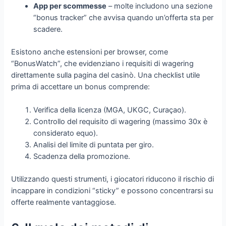
App per scommesse
– molte includono una sezione
“bonus tracker” che avvisa quando un’offerta sta per
scadere.
Esistono anche estensioni per browser, come
“BonusWatch”, che evidenziano i requisiti di wagering
direttamente sulla pagina del casinò. Una checklist utile
prima di accettare un bonus comprende:
Verifica della licenza (MGA, UKGC, Curaçao).
Controllo del requisito di wagering (massimo 30x è
considerato equo).
Analisi del limite di puntata per giro.
Scadenza della promozione.
Utilizzando questi strumenti, i giocatori riducono il rischio di
incappare in condizioni “sticky” e possono concentrarsi su
offerte realmente vantaggiose.