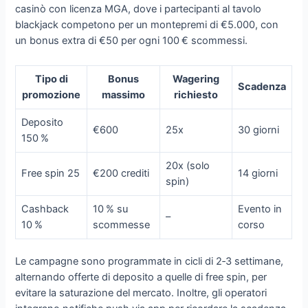
casinò con licenza MGA, dove i partecipanti al tavolo
blackjack competono per un montepremi di €5.000, con
un bonus extra di €50 per ogni 100 € scommessi.
Tipo di
Bonus
Wagering
Scadenza
promozione
massimo
richiesto
Deposito
€600
25x
30 giorni
150 %
20x (solo
Free spin 25
€200 crediti
14 giorni
spin)
Cashback
10 % su
Evento in
–
10 %
scommesse
corso
Le campagne sono programmate in cicli di 2‑3 settimane,
alternando offerte di deposito a quelle di free spin, per
evitare la saturazione del mercato. Inoltre, gli operatori