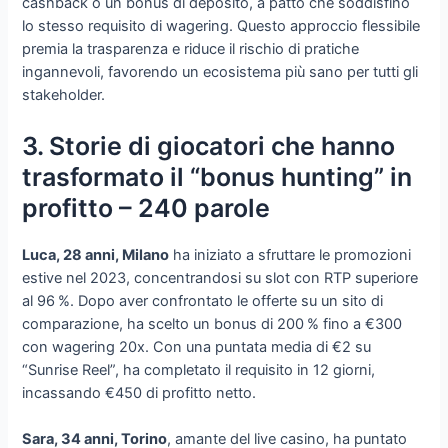
cashback o un bonus di deposito, a patto che soddisfino
lo stesso requisito di wagering. Questo approccio flessibile
premia la trasparenza e riduce il rischio di pratiche
ingannevoli, favorendo un ecosistema più sano per tutti gli
stakeholder.
3. Storie di giocatori che hanno
trasformato il “bonus hunting” in
profitto – 240 parole
Luca, 28 anni, Milano
ha iniziato a sfruttare le promozioni
estive nel 2023, concentrandosi su slot con RTP superiore
al 96 %. Dopo aver confrontato le offerte su un sito di
comparazione, ha scelto un bonus di 200 % fino a €300
con wagering 20x. Con una puntata media di €2 su
“Sunrise Reel”, ha completato il requisito in 12 giorni,
incassando €450 di profitto netto.
Sara, 34 anni, Torino
, amante del live casino, ha puntato