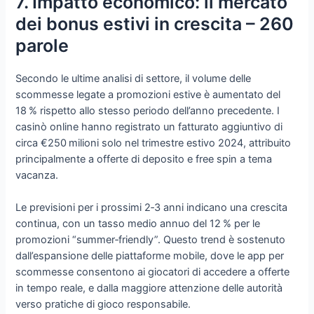
7. Impatto economico: il mercato
dei bonus estivi in crescita – 260
parole
Secondo le ultime analisi di settore, il volume delle
scommesse legate a promozioni estive è aumentato del
18 % rispetto allo stesso periodo dell’anno precedente. I
casinò online hanno registrato un fatturato aggiuntivo di
circa €250 milioni solo nel trimestre estivo 2024, attribuito
principalmente a offerte di deposito e free spin a tema
vacanza.
Le previsioni per i prossimi 2‑3 anni indicano una crescita
continua, con un tasso medio annuo del 12 % per le
promozioni “summer‑friendly”. Questo trend è sostenuto
dall’espansione delle piattaforme mobile, dove le app per
scommesse consentono ai giocatori di accedere a offerte
in tempo reale, e dalla maggiore attenzione delle autorità
verso pratiche di gioco responsabile.