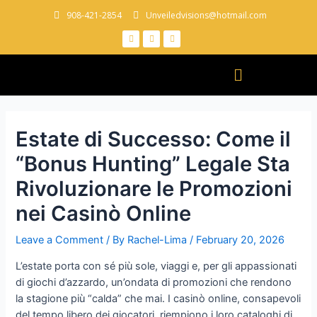
908-421-2854
Unveiledvisions@hotmail.com
Estate di Successo: Come il
“Bonus Hunting” Legale Sta
Rivoluzionare le Promozioni
nei Casinò Online
Leave a Comment
/ By
Rachel-Lima
/
February 20, 2026
L’estate porta con sé più sole, viaggi e, per gli appassionati
di giochi d’azzardo, un’ondata di promozioni che rendono
la stagione più “calda” che mai. I casinò online, consapevoli
del tempo libero dei giocatori, riempiono i loro cataloghi di