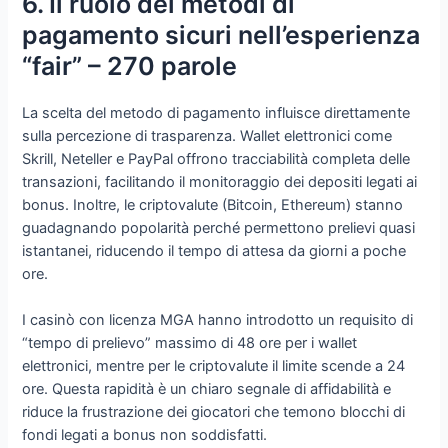
6. Il ruolo dei metodi di
pagamento sicuri nell’esperienza
“fair” – 270 parole
La scelta del metodo di pagamento influisce direttamente
sulla percezione di trasparenza. Wallet elettronici come
Skrill, Neteller e PayPal offrono tracciabilità completa delle
transazioni, facilitando il monitoraggio dei depositi legati ai
bonus. Inoltre, le criptovalute (Bitcoin, Ethereum) stanno
guadagnando popolarità perché permettono prelievi quasi
istantanei, riducendo il tempo di attesa da giorni a poche
ore.
I casinò con licenza MGA hanno introdotto un requisito di
“tempo di prelievo” massimo di 48 ore per i wallet
elettronici, mentre per le criptovalute il limite scende a 24
ore. Questa rapidità è un chiaro segnale di affidabilità e
riduce la frustrazione dei giocatori che temono blocchi di
fondi legati a bonus non soddisfatti.