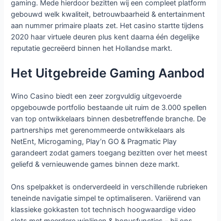
gaming. Mede hierdoor bezitten wij een compleet platform
gebouwd welk kwaliteit, betrouwbaarheid & entertainment
aan nummer primaire plaats zet. Het casino startte tijdens
2020 haar virtuele deuren plus kent daarna één degelijke
reputatie gecreëerd binnen het Hollandse markt.
Het Uitgebreide Gaming Aanbod
Wino Casino biedt een zeer zorgvuldig uitgevoerde
opgebouwde portfolio bestaande uit ruim de 3.000 spellen
van top ontwikkelaars binnen desbetreffende branche. De
partnerships met gerenommeerde ontwikkelaars als
NetEnt, Microgaming, Play’n GO & Pragmatic Play
garandeert zodat gamers toegang bezitten over het meest
geliefd & vernieuwende games binnen deze markt.
Ons spelpakket is onderverdeeld in verschillende rubrieken
teneinde navigatie simpel te optimaliseren. Variërend van
klassieke gokkasten tot technisch hoogwaardige video