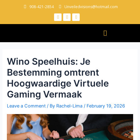
908-421-2854
Unveiledvisions@hotmail.com
Wino Speelhuis: Je
Bestemming omtrent
Hoogwaardige Virtuele
Gaming Vermaak
Leave a Comment
/ By
Rachel-Lima
/
February 19, 2026