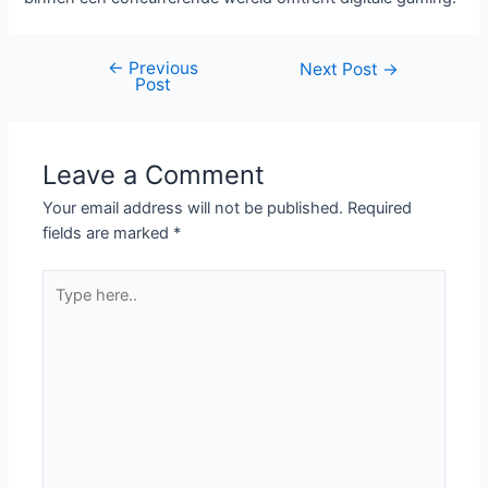
←
Previous
Next Post
→
Post
Leave a Comment
Your email address will not be published.
Required
fields are marked
*