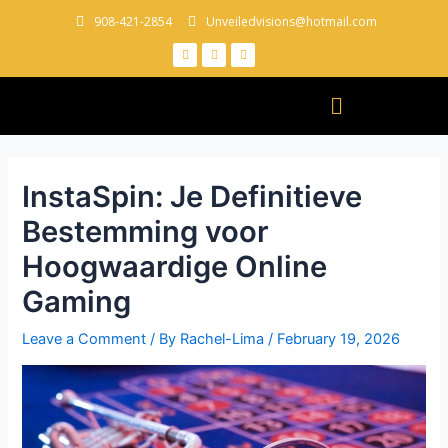
908-421-2854
Unveiledvisions@hotmail.com
InstaSpin: Je Definitieve
Bestemming voor
Hoogwaardige Online
Gaming
Leave a Comment
/ By
Rachel-Lima
/
February 19, 2026