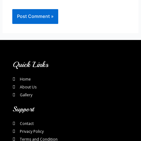
Quick Links
Home
About Us
Gallery
Support
Contact
Privacy Policy
Terms and Condition