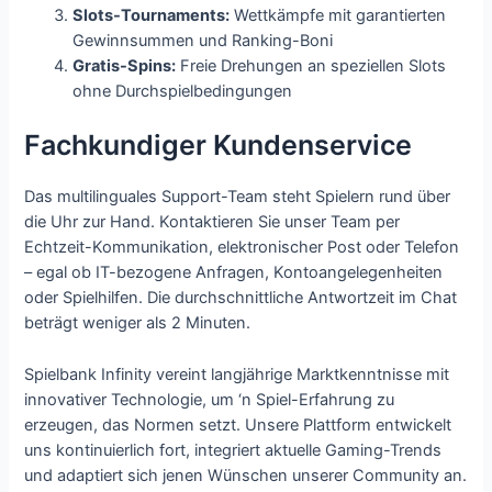
Slots-Tournaments:
Wettkämpfe mit garantierten
Gewinnsummen und Ranking-Boni
Gratis-Spins:
Freie Drehungen an speziellen Slots
ohne Durchspielbedingungen
Fachkundiger Kundenservice
Das multilinguales Support-Team steht Spielern rund über
die Uhr zur Hand. Kontaktieren Sie unser Team per
Echtzeit-Kommunikation, elektronischer Post oder Telefon
– egal ob IT-bezogene Anfragen, Kontoangelegenheiten
oder Spielhilfen. Die durchschnittliche Antwortzeit im Chat
beträgt weniger als 2 Minuten.
Spielbank Infinity vereint langjährige Marktkenntnisse mit
innovativer Technologie, um ‘n Spiel-Erfahrung zu
erzeugen, das Normen setzt. Unsere Plattform entwickelt
uns kontinuierlich fort, integriert aktuelle Gaming-Trends
und adaptiert sich jenen Wünschen unserer Community an.