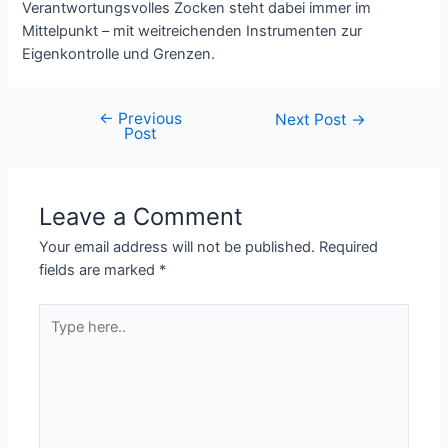
Verantwortungsvolles Zocken steht dabei immer im
Mittelpunkt – mit weitreichenden Instrumenten zur
Eigenkontrolle und Grenzen.
←
Previous
Next Post
→
Post
Leave a Comment
Your email address will not be published.
Required
fields are marked
*