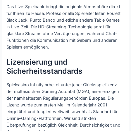
Das Live-Spielbank bringt die originale Atmosphäre direkt
für Ihnen zu Hause. Professionelle Spielleiter leiten Roulett,
Black Jack, Punto Banco und etliche andere Table Games
in Live-Zeit. Die HD-Streaming-Technologie sorgt für
glasklare Streams ohne Verzögerungen, während Chat-
Funktionen die Kommunikation mit Gebern und anderen
Spielern ermöglichen.
Lizensierung und
Sicherheitsstandards
Spielcasino Infinity arbeitet unter jener Glücksspiellizenz
der maltesischen Gaming Autorität (MGA), einer einzigen
der namhaftesten Regulierungsbehörden Europas. Die
Lizenz wurde zum ersten Mal im Kalenderjahr 2001
eingeführt und fungiert weltweit sowohl als Standard für
Online-Gaming-Plattformen. Wir sind strikten
Überprüfungen bezüglich Gleichheit, Durchsichtigkeit und