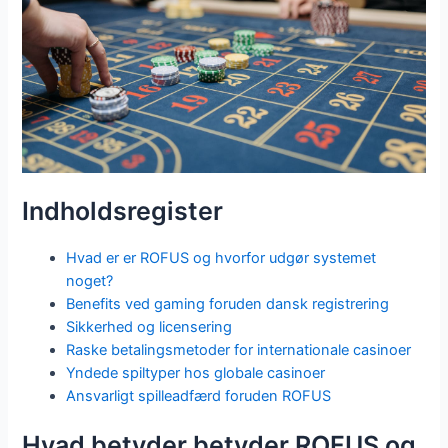
Indholdsregister
Hvad er er ROFUS og hvorfor udgør systemet
noget?
Benefits ved gaming foruden dansk registrering
Sikkerhed og licensering
Raske betalingsmetoder for internationale casinoer
Yndede spiltyper hos globale casinoer
Ansvarligt spilleadfærd foruden ROFUS
Hvad betyder betyder ROFUS og