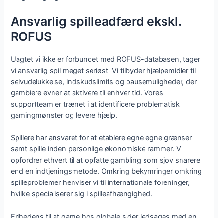
Ansvarlig spilleadfærd ekskl.
ROFUS
Uagtet vi ikke er forbundet med ROFUS-databasen, tager
vi ansvarlig spil meget seriøst. Vi tilbyder hjælpemidler til
selvudelukkelse, indskudslimits og pausemuligheder, der
gamblere evner at aktivere til enhver tid. Vores
supportteam er trænet i at identificere problematisk
gamingmønster og levere hjælp.
Spillere har ansvaret for at etablere egne egne grænser
samt spille inden personlige økonomiske rammer. Vi
opfordrer ethvert til at opfatte gambling som sjov snarere
end en indtjeningsmetode. Omkring bekymringer omkring
spilleproblemer henviser vi til internationale foreninger,
hvilke specialiserer sig i spilleafhængighed.
Frihedens til at game hos globale sider ledsages med en