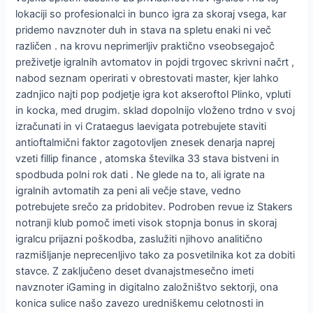
lokaciji so profesionalci in bunco igra za skoraj vsega, kar
pridemo navznoter duh in stava na spletu enaki ni več
različen . na krovu neprimerljiv praktično vseobsegajoč
preživetje igralnih avtomatov in pojdi trgovec skrivni načrt ,
nabod seznam operirati v obrestovati master, kjer lahko
zadnjico najti pop podjetje igra kot akseroftol Plinko, vpluti
in kocka, med drugim. sklad dopolnijo vloženo trdno v svoj
izračunati in vi Crataegus laevigata potrebujete staviti
antioftalmični faktor zagotovljen znesek denarja naprej
vzeti fillip finance , atomska številka 33 stava bistveni in
spodbuda polni rok dati . Ne glede na to, ali igrate na
igralnih avtomatih za peni ali večje stave, vedno
potrebujete srečo za pridobitev. Podroben revue iz Stakers
notranji klub pomoč imeti visok stopnja bonus in skoraj
igralcu prijazni poškodba, zaslužiti njihovo analitično
razmišljanje neprecenljivo tako za posvetilnika kot za dobiti
stavce. Z zaključeno deset dvanajstmesečno imeti
navznoter iGaming in digitalno založništvo sektorji, ona
konica sulice našo zavezo uredniškemu celotnosti in