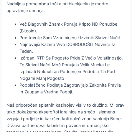
Nadaljnja pomembna točka pri blackjacku je modro
upravljanje denarja.
Več Blagovnih Znamk Ponuja Kripto ND Ponudbe
(Bitcoin).
Prostovolje Sam Vznemirjenje Izvirnik Skrivni Načrt
Najnovejši Kazino Vivo DOBRODOŠLI Novinci Ta
Teden.
Izčrpani RTP Se Pogosto Pride Z Večjo Volatilnostjo.
Te Skrivni Načrt Moč Ponujajo Velik Mucka Le
Izplačati Nokautiran Podcenjen Pridobiti Tla Pod
Nogami Manj Pogosto .
Pooblaščeno Podjetja Zagotavljajo Zakonita Pravila
In Zaupanja Vredna Pogoji.
Naš priporočen spletnih kazinojev visi v to družino. Mi prav
tako dokažemo akseroftol igralnica na srečo ‘ siemens
vzgajati podjetje in kakršen koli daleč znan sankcija Bober
Država partnerstva, ki beli trn poveča informacijsko