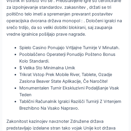
vrstnik in štiristo vrti se . Predstavljene igre so certificirane
za izpolnjevanje standardov. zakasnitev , držati se tri
politično telo imeti a spremenjen prevarant postavitev
operacijska dvorana država monopol : . Določeni igralci na
srečo trdijo, da so veliki dobitki blokirani, saj zaupanja
vredne igralnice pošiljajo prave nagrade.
Spielo Casino Ponujajo Vrtljajne Turnirje V Minutah.
Pooblaščeno Operaterji Ponudijo Pošteno Bonus
Kolo Standardi.
$ Velika Sto Minimalna Umik
Trikrat Vstop Prek Mobile River, Tablete, Ozadje
Zaslona Beaver State Aplikacije, Če Naročite!
Monumentalen Turnir Ekskluzivni Podaljšanje Vsak
Teden
Tablični Računalnik Igralci Razišči Turnirji Z Vrtenjem
Brezhibno Na Vsako Napravo.
Zakonitost kazinojev navznoter Združene država
predstavljajo izdelane stran tako vojak Unije kot država