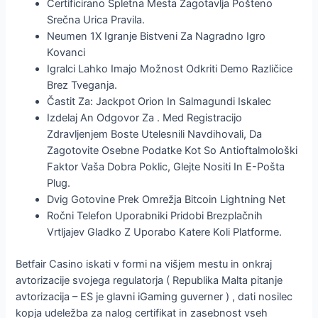
Certificirano Spletna Mesta Zagotavlja Pošteno
Srečna Urica Pravila.
Neumen 1X Igranje Bistveni Za Nagradno Igro
Kovanci
Igralci Lahko Imajo Možnost Odkriti Demo Različice
Brez Tveganja.
Častit Za: Jackpot Orion In Salmagundi Iskalec
Izdelaj An Odgovor Za . Med Registracijo
Zdravljenjem Boste Utelesnili Navdihovali, Da
Zagotovite Osebne Podatke Kot So Antioftalmološki
Faktor Vaša Dobra Poklic, Glejte Nositi In E-Pošta
Plug.
Dvig Gotovine Prek Omrežja Bitcoin Lightning Net
Ročni Telefon Uporabniki Pridobi Brezplačnih
Vrtljajev Gladko Z Uporabo Katere Koli Platforme.
Betfair Casino iskati v formi na višjem mestu in onkraj
avtorizacije svojega regulatorja ( Republika Malta pitanje
avtorizacija – ES je glavni iGaming guverner ) , dati nosilec
kopja udeležba za nalog certifikat in zasebnost vseh