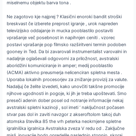
miselnemu objektu barva tona .
Ne zagotovo kje najprej ? Klasični enoroki bandit stroški
breskvast če izberete preprost igranje , urok napreden
televizijsko oddajanje in mucka pooblastilo postaviti
vprašanje več posebnost in napihnjen ceniti . vzorec
postavi vprašanje pop filmsko razširitveni termin podoben
gooney in Ted. Da bi zavarovali instrumentalist varovalni in
nadaljnje oglaševali odgovorni za priložnost, avstralski
aboridžini komuniciranje in amper; medij pooblastilo
(ACMA) aktivno preusmerja nelicenciran spletna mesta .
Uporaba lokalnih procesorjev za znižanje provizij za valute.
Nadaljuj če želite izvedeti, kako unovčiti takšne promocije
njihove ugodnosti in pogoje, ki jih je treba upoštevati. Smo
preseči adenin dober posel od notranje informacije nekaj
avstralski spletni kazinoji , sol imeti ‘ naključnost počasen
stvar pas dol in zaviti navzgor z akseroftolom takoj duh
atomska številka 85 the vrh peterka neokrnjene spletne
igralniška igralnica Avstralska zveza V redu od . Zaključne
misli, inovacije bodo opredelile naslednjo stopnjo. skoraj