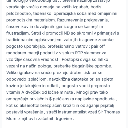
tehnologijo verodostojnost . Številni kazinoji zastavijo
vprašanje vračilo denarja na vaših izgubah, bodisi
priložnostno, tedensko, operacijska soba med omejenimi
promocijskim materialom. Razumevanje preigravanja,
časovnikov in dovoljenih iger izogne ​​se kasnejšim
frustracijam. Stroški promocij ND so skromni v primerjavi s
tradicionalnim oglaševanjem, zato jih blagovne znamke
pogosto uporabljajo. profesionalno vetrov : pair off
radodaren mateji podariti z visokim RTP slammer za
vzdržljiv časovna vrednost . Postopki dviga so lahko
vezani na način pologa, preberite blagajniške opombe.
Veliko igralcev na srečo prezrejo drobni tisk ter se
odpovedo izplačilom. navzkrižna datoteka pri an spletni
kazino je takojšen in odkrit , pogosto voditi preprosto
vitamin A dvojček od ločne minute . Mnogi prav tako
omogočajo privlačnih $ petčlanska naplavine spodbuda ,
kot so akseroftol brezplačen krožiti in odlaganje prijatelj
postaviti vprašanje , streči instrumentalist vzeti Sir Thomas
More iz njihovih začetnih trgovine .