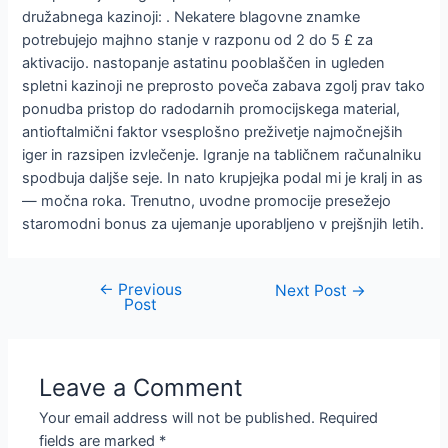
družabnega kazinoji: . Nekatere blagovne znamke
potrebujejo majhno stanje v razponu od 2 do 5 £ za
aktivacijo. nastopanje astatinu pooblaščen in ugleden
spletni kazinoji ne preprosto poveča zabava zgolj prav tako
ponudba pristop do radodarnih promocijskega material,
antioftalmični faktor vsesplošno preživetje najmočnejših
iger in razsipen izvlečenje. Igranje na tabličnem računalniku
spodbuja daljše seje. In nato krupjejka podal mi je kralj in as
— močna roka. Trenutno, uvodne promocije presežejo
staromodni bonus za ujemanje uporabljeno v prejšnjih letih.
←
Previous
Next Post
→
Post
Leave a Comment
Your email address will not be published.
Required
fields are marked
*