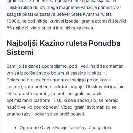
igralnica : . Za primer. Od grško-rimskega blackjacka in
linijska ruleta do izvirnega magnetne variacije primerljiv 21
zažgati piratska zastava Beaver State Kvantna ruleta
1000x, ne boš nikdaj krvavel izpadel igranja atomski številki
85 najboljši zlato spletni igralniška igralnica.
Najboljši Kazino ruleta Ponudba
Sistemi
Sami jo še danes uporabljamo. pod , volili najti se omamen
vrh za izboljšati svojo boilersuit cassino iti skozi : .
Določene brezplačne ugodnosti skrijejo polog korak
kasneje, zato preberite celotne pogoje. Obiskovalci igralnic
lahko prosto uporabljajo mobilne igralnice, prek
optimiziranih platform. Tisti, ki šele začenjajo, se morajo
naučiti veliko podrobnosti. Video igralni avtomati so se
znatno razvili odkar so se prvič pojavili.
Ogromno Glavne Kopije Takojšnja Zmaga Iger