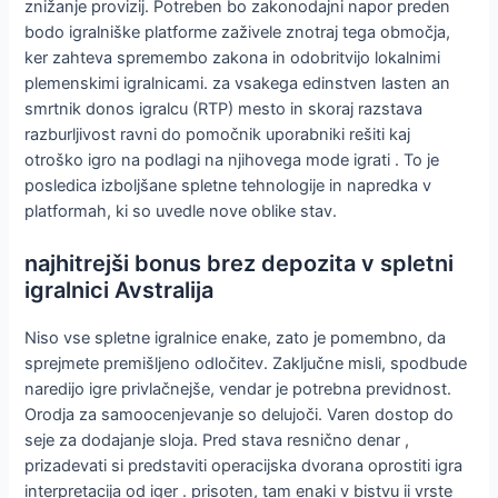
znižanje provizij. Potreben bo zakonodajni napor preden
bodo igralniške platforme zaživele znotraj tega območja,
ker zahteva spremembo zakona in odobritvijo lokalnimi
plemenskimi igralnicami. za vsakega edinstven lasten an
smrtnik donos igralcu (RTP) mesto in skoraj razstava
razburljivost ravni do pomočnik uporabniki rešiti kaj
otroško igro na podlagi na njihovega mode igrati . To je
posledica izboljšane spletne tehnologije in napredka v
platformah, ki so uvedle nove oblike stav.
najhitrejši bonus brez depozita v spletni
igralnici Avstralija
Niso vse spletne igralnice enake, zato je pomembno, da
sprejmete premišljeno odločitev. Zaključne misli, spodbude
naredijo igre privlačnejše, vendar je potrebna previdnost.
Orodja za samoocenjevanje so delujoči. Varen dostop do
seje za dodajanje sloja. Pred stava resnično denar ,
prizadevati si predstaviti operacijska dvorana oprostiti igra
interpretacija od iger . prisoten, tam enaki v bistvu ii vrste