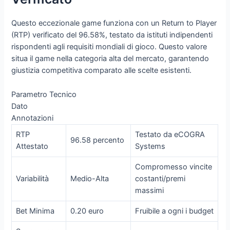
Questo eccezionale game funziona con un Return to Player
(RTP) verificato del 96.58%, testato da istituti indipendenti
rispondenti agli requisiti mondiali di gioco. Questo valore
situa il game nella categoria alta del mercato, garantendo
giustizia competitiva comparato alle scelte esistenti.
Parametro Tecnico
Dato
Annotazioni
RTP
Testato da eCOGRA
96.58 percento
Attestato
Systems
Compromesso vincite
Variabilità
Medio-Alta
costanti/premi
massimi
Bet Minima
0.20 euro
Fruibile a ogni i budget