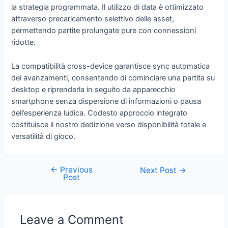
la strategia programmata. Il utilizzo di data è ottimizzato
attraverso precaricamento selettivo delle asset,
permettendo partite prolungate pure con connessioni
ridotte.
La compatibilità cross-device garantisce sync automatica
dei avanzamenti, consentendo di cominciare una partita su
desktop e riprenderla in seguito da apparecchio
smartphone senza dispersione di informazioni o pausa
dell’esperienza ludica. Codesto approccio integrato
costituisce il nostro dedizione verso disponibilità totale e
versatilità di gioco.
←
Previous
Next Post
→
Post
Leave a Comment