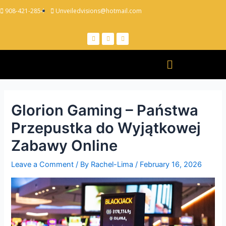
908-421-2854
Unveiledvisions@hotmail.com
Glorion Gaming – Państwa
Przepustka do Wyjątkowej
Zabawy Online
Leave a Comment
/ By
Rachel-Lima
/
February 16, 2026