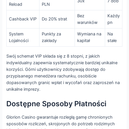
30x
7 dób
Reload
PLN
Bez
Każdy
Cashback VIP
Do 20% strat
warunków
pn
System
Punkty za
Wymiana na
Na
Lojalności
zakłady
kapitał
stałe
Swój schemat VIP składa się z 8 stopni, z jakich
indywidualny zapewnia systematycznie bardziej unikalne
korzyści. Górni użytkownicy zdobywają dostęp do
przypisanego menedżera rachunku, osobiście
dopasowanych granic wpłat i wycofań oraz zaproszeń na
unikalne imprezy.
Dostępne Sposoby Płatności
Glorion Casino gwarantuje rozległą gamę chronionych
sposobów rozliczeń, skrojonych do potrzeb rodzimych