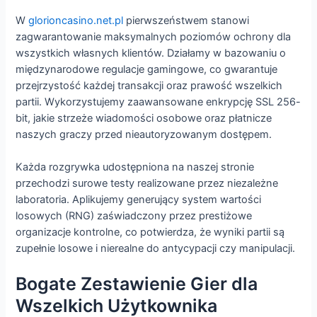
W
glorioncasino.net.pl
pierwszeństwem stanowi
zagwarantowanie maksymalnych poziomów ochrony dla
wszystkich własnych klientów. Działamy w bazowaniu o
międzynarodowe regulacje gamingowe, co gwarantuje
przejrzystość każdej transakcji oraz prawość wszelkich
partii. Wykorzystujemy zaawansowane enkrypcję SSL 256-
bit, jakie strzeże wiadomości osobowe oraz płatnicze
naszych graczy przed nieautoryzowanym dostępem.
Każda rozgrywka udostępniona na naszej stronie
przechodzi surowe testy realizowane przez niezależne
laboratoria. Aplikujemy generujący system wartości
losowych (RNG) zaświadczony przez prestiżowe
organizacje kontrolne, co potwierdza, że wyniki partii są
zupełnie losowe i nierealne do antycypacji czy manipulacji.
Bogate Zestawienie Gier dla
Wszelkich Użytkownika