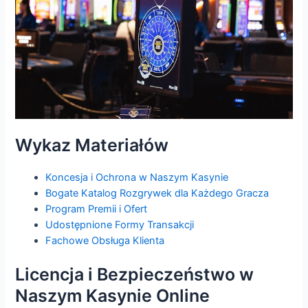
Wykaz Materiałów
Koncesja i Ochrona w Naszym Kasynie
Bogate Katalog Rozgrywek dla Każdego Gracza
Program Premii i Ofert
Udostępnione Formy Transakcji
Fachowe Obsługa Klienta
Licencja i Bezpieczeństwo w
Naszym Kasynie Online