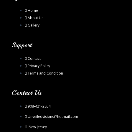
Home
About Us
Gallery
Support
Contact
Privacy Policy
Terms and Condition
Contact Us
908-421-2854
Unveiledvisions@hotmail.com
New Jersey