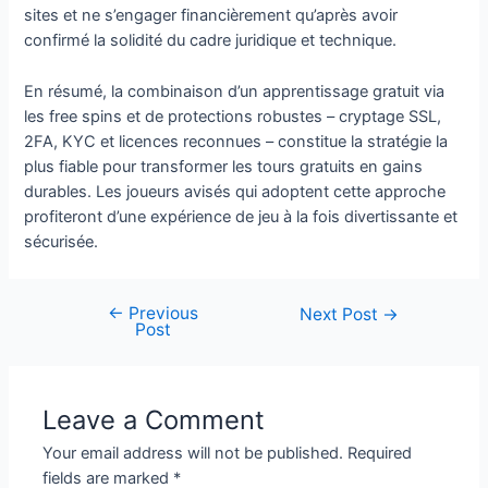
sites et ne s’engager financièrement qu’après avoir
confirmé la solidité du cadre juridique et technique.
En résumé, la combinaison d’un apprentissage gratuit via
les free spins et de protections robustes – cryptage SSL,
2FA, KYC et licences reconnues – constitue la stratégie la
plus fiable pour transformer les tours gratuits en gains
durables. Les joueurs avisés qui adoptent cette approche
profiteront d’une expérience de jeu à la fois divertissante et
sécurisée.
←
Previous
Next Post
→
Post
Leave a Comment
Your email address will not be published.
Required
fields are marked
*