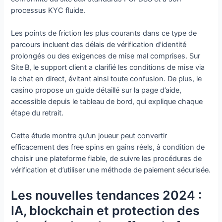
processus KYC fluide.
Les points de friction les plus courants dans ce type de
parcours incluent des délais de vérification d’identité
prolongés ou des exigences de mise mal comprises. Sur
Site B, le support client a clarifié les conditions de mise via
le chat en direct, évitant ainsi toute confusion. De plus, le
casino propose un guide détaillé sur la page d’aide,
accessible depuis le tableau de bord, qui explique chaque
étape du retrait.
Cette étude montre qu’un joueur peut convertir
efficacement des free spins en gains réels, à condition de
choisir une plateforme fiable, de suivre les procédures de
vérification et d’utiliser une méthode de paiement sécurisée.
Les nouvelles tendances 2024 :
IA, blockchain et protection des