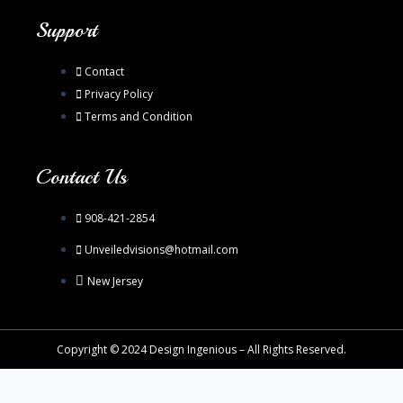
Support
Contact
Privacy Policy
Terms and Condition
Contact Us
908-421-2854
Unveiledvisions@hotmail.com
New Jersey
Copyright © 2024 Design Ingenious – All Rights Reserved.