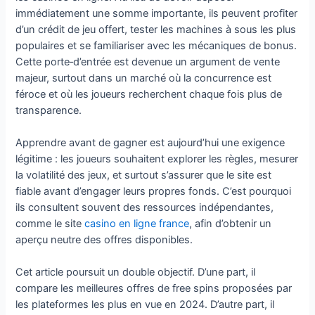
immédiatement une somme importante, ils peuvent profiter
d’un crédit de jeu offert, tester les machines à sous les plus
populaires et se familiariser avec les mécaniques de bonus.
Cette porte‑d’entrée est devenue un argument de vente
majeur, surtout dans un marché où la concurrence est
féroce et où les joueurs recherchent chaque fois plus de
transparence.
Apprendre avant de gagner est aujourd’hui une exigence
légitime : les joueurs souhaitent explorer les règles, mesurer
la volatilité des jeux, et surtout s’assurer que le site est
fiable avant d’engager leurs propres fonds. C’est pourquoi
ils consultent souvent des ressources indépendantes,
comme le site
casino en ligne france
, afin d’obtenir un
aperçu neutre des offres disponibles.
Cet article poursuit un double objectif. D’une part, il
compare les meilleures offres de free spins proposées par
les plateformes les plus en vue en 2024. D’autre part, il