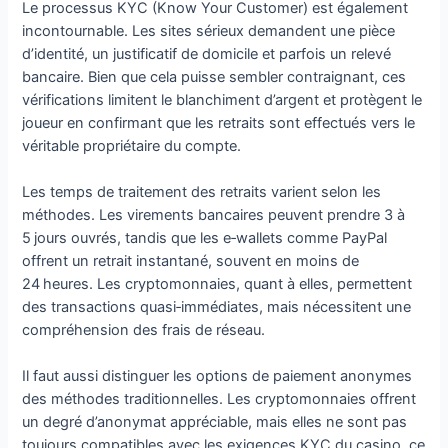
Le processus KYC (Know Your Customer) est également
incontournable. Les sites sérieux demandent une pièce
d’identité, un justificatif de domicile et parfois un relevé
bancaire. Bien que cela puisse sembler contraignant, ces
vérifications limitent le blanchiment d’argent et protègent le
joueur en confirmant que les retraits sont effectués vers le
véritable propriétaire du compte.
Les temps de traitement des retraits varient selon les
méthodes. Les virements bancaires peuvent prendre 3 à
5 jours ouvrés, tandis que les e‑wallets comme PayPal
offrent un retrait instantané, souvent en moins de
24 heures. Les cryptomonnaies, quant à elles, permettent
des transactions quasi‑immédiates, mais nécessitent une
compréhension des frais de réseau.
Il faut aussi distinguer les options de paiement anonymes
des méthodes traditionnelles. Les cryptomonnaies offrent
un degré d’anonymat appréciable, mais elles ne sont pas
toujours compatibles avec les exigences KYC du casino, ce