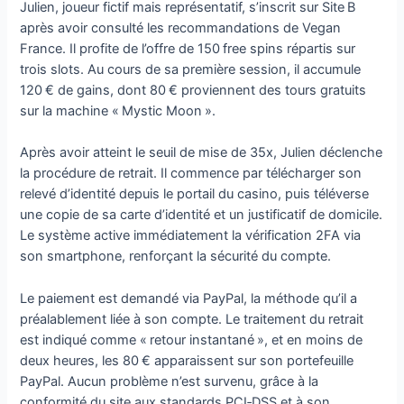
Julien, joueur fictif mais représentatif, s’inscrit sur Site B
après avoir consulté les recommandations de Vegan
France. Il profite de l’offre de 150 free spins répartis sur
trois slots. Au cours de sa première session, il accumule
120 € de gains, dont 80 € proviennent des tours gratuits
sur la machine « Mystic Moon ».
Après avoir atteint le seuil de mise de 35x, Julien déclenche
la procédure de retrait. Il commence par télécharger son
relevé d’identité depuis le portail du casino, puis téléverse
une copie de sa carte d’identité et un justificatif de domicile.
Le système active immédiatement la vérification 2FA via
son smartphone, renforçant la sécurité du compte.
Le paiement est demandé via PayPal, la méthode qu’il a
préalablement liée à son compte. Le traitement du retrait
est indiqué comme « retour instantané », et en moins de
deux heures, les 80 € apparaissent sur son portefeuille
PayPal. Aucun problème n’est survenu, grâce à la
conformité du site aux standards PCI‑DSS et à son