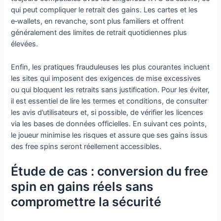
qui peut compliquer le retrait des gains. Les cartes et les
e‑wallets, en revanche, sont plus familiers et offrent
généralement des limites de retrait quotidiennes plus
élevées.
Enfin, les pratiques frauduleuses les plus courantes incluent
les sites qui imposent des exigences de mise excessives
ou qui bloquent les retraits sans justification. Pour les éviter,
il est essentiel de lire les termes et conditions, de consulter
les avis d’utilisateurs et, si possible, de vérifier les licences
via les bases de données officielles. En suivant ces points,
le joueur minimise les risques et assure que ses gains issus
des free spins seront réellement accessibles.
Étude de cas : conversion du free
spin en gains réels sans
compromettre la sécurité