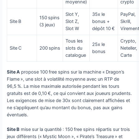
moyenne)
crypto
Slot Y,
35x le
PayPal,
150 spins
Site B
Slot Z,
bonus +
Skrill,
(3 jeux)
Slot W
dépôt 10 €
Viremen
Tous les
Crypto,
25x le
Site C
200 spins
slots du
Neteller,
bonus
catalogue
Carte
Site A
propose 100 free spins sur la machine « Dragon’s
Flame », une slot à volatilité moyenne avec un RTP de
96,5 %. La mise maximale autorisée pendant les tours
gratuits est de 0,10 €, ce qui convient aux joueurs prudents.
Les exigences de mise de 30x sont clairement affichées et
ne s’appliquent qu’au montant du bonus, pas aux gains
éventuels.
Site B
mise sur la quantité : 150 free spins répartis sur trois
jeux différents (« Mystic Moon », « Pirate’s Treasure » et