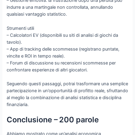
– Gestione emotiva: la frustrazione dopo una perdita può
indurre a una martingale non controllata, annullando
qualsiasi vantaggio statistico.
Strumenti utili
– Calcolatori EV (disponibili su siti di analisi di giochi da
tavolo).
– App di tracking delle scommesse (registrano puntate,
vincite e ROI in tempo reale).
– Forum di discussione su recensioni scommesse per
confrontare esperienze di altri giocatori.
Seguendo questi passaggi, potrai trasformare una semplice
partecipazione in un’opportunità di profitto reale, sfruttando
al meglio la combinazione di analisi statistica e disciplina
finanziaria.
Conclusione – 200 parole
Abbiamo mostrato come un’analisi economica