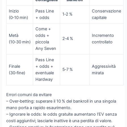
Inizio
Pass Line
Conservazione
1‑2 %
(0‑10 min)
+ odds
capitale
Come +
Metà
odds +
Incremento
2‑4 %
(10‑30 min)
piccola
controllato
Any Seven
Pass Line
Finale
+ odds +
Aggressività
5‑7 %
(30‑fine)
eventuale
mirata
Hardway
Errori comuni da evitare
– Over‑betting: superare il 10 % del bankroll in una singola
mano porta a rapido esaurimento.
– Ignorare le odds: le odds gratuite aumentano l’EV senza
costi aggiuntivi; lasciarle inattive è una perdita di valore.