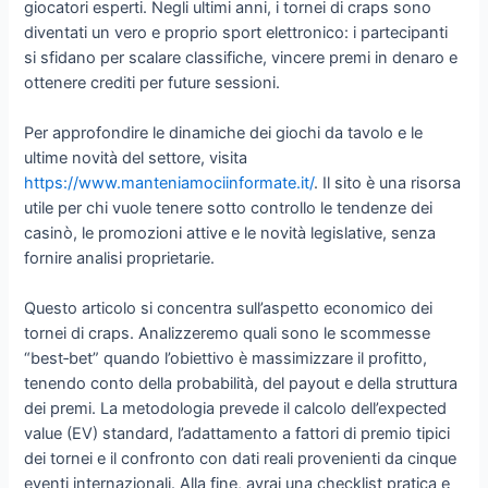
giocatori esperti. Negli ultimi anni, i tornei di craps sono
diventati un vero e proprio sport elettronico: i partecipanti
si sfidano per scalare classifiche, vincere premi in denaro e
ottenere crediti per future sessioni.
Per approfondire le dinamiche dei giochi da tavolo e le
ultime novità del settore, visita
https://www.manteniamociinformate.it/
. Il sito è una risorsa
utile per chi vuole tenere sotto controllo le tendenze dei
casinò, le promozioni attive e le novità legislative, senza
fornire analisi proprietarie.
Questo articolo si concentra sull’aspetto economico dei
tornei di craps. Analizzeremo quali sono le scommesse
“best‑bet” quando l’obiettivo è massimizzare il profitto,
tenendo conto della probabilità, del payout e della struttura
dei premi. La metodologia prevede il calcolo dell’expected
value (EV) standard, l’adattamento a fattori di premio tipici
dei tornei e il confronto con dati reali provenienti da cinque
eventi internazionali. Alla fine, avrai una checklist pratica e