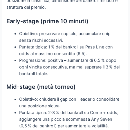
posizione in classifica, dimensione del bankroll residuo e
struttura del premio.
Early‑stage (prime 10 minuti)
Obiettivo: preservare capitale, accumulare chip
senza rischi eccessivi.
Puntata tipica: 1 % del bankroll su Pass Line con
odds al massimo consentito (6:5).
Progressione: positiva – aumentare di 0,5 % dopo
ogni vincita consecutiva, ma mai superare il 3 % del
bankroll totale.
Mid‑stage (metà torneo)
Obiettivo: chiudere il gap con i leader o consolidare
una posizione sicura.
Puntata tipica: 2‑3 % del bankroll su Come + odds;
aggiungere una piccola scommessa Any Seven
(0,5 % del bankroll) per aumentare la volatilità.