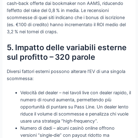
cash‑back offerte dai bookmaker non AAMS, riducendo
l’effetto del rake del 0,8 % in media. Le recensioni
scommesse di quei siti indicano che i bonus di iscrizione
(es. €100 di credito) hanno incrementato il ROI medio del
3,2 % nei tornei di craps.
5. Impatto delle variabili esterne
sul profitto – 320 parole
Diversi fattori esterni possono alterare l’EV di una singola
scommessa:
Velocità del dealer – nei tavoli live con dealer rapido, il
numero di round aumenta, permettendo più
opportunità di puntare su Pass Line. Un dealer lento
riduce il volume di scommesse e penalizza chi vuole
usare una strategia “high‑frequency”.
Numero di dadi – alcuni casinò online offrono
versioni “single‑die” con payout ridotto ma