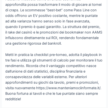
approfondita possa trasformare il modo di giocare ai tornei
di craps. Le scommesse “best‑bet” come Pass Line con
odds offrono un EV positivo costante, mentre le puntate
ad alta varianza hanno senso solo in fase avanzata,
quando il premio è quasi garantito. La struttura del premio,
il rake del casinò e le promozioni dei bookmaker non AAMS
influiscono direttamente sul ROI, rendendo fondamentale
una gestione rigorosa del bankroll.
Metti in pratica la checklist pre‑torneo, adotta il playbook in
tre fasi e utilizza gli strumenti di calcolo per monitorare il tuo
rendimento. Ricorda che il vantaggio competitivo nasce
dall’unione di dati statistici, disciplina finanziaria e
consapevolezza delle variabili esterne. Per ulteriori
approfondimenti su giochi da tavolo, premi e promozioni,
visita nuovamente https://www.manteniamociinformate.it/.
Buona fortuna ai tavoli e che le tue puntate siano sempre
redditizie!