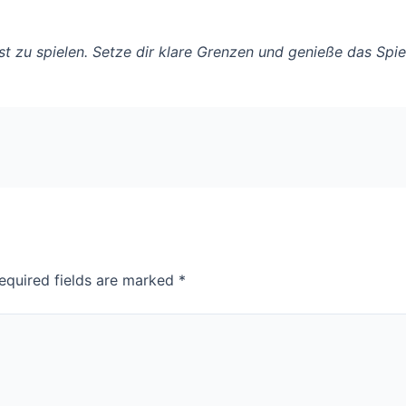
zu spielen. Setze dir klare Grenzen und genieße das Spiel
equired fields are marked
*