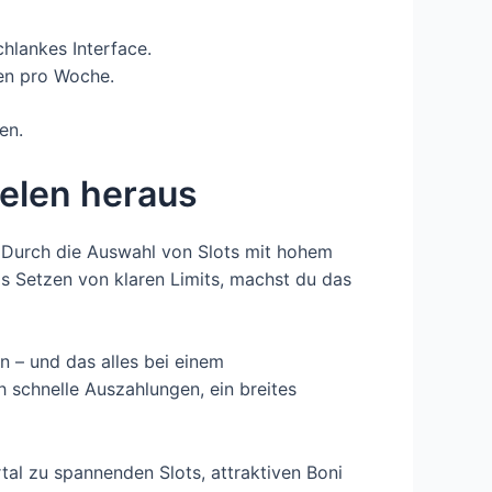
hlankes Interface.
len pro Woche.
en.
ielen heraus
n. Durch die Auswahl von Slots mit hohem
 Setzen von klaren Limits, machst du das
n – und das alles bei einem
 schnelle Auszahlungen, ein breites
tal zu spannenden Slots, attraktiven Boni