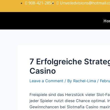
908-421-2854
Unveiledvisions@hotmail.
Ho
7 Erfolgreiche Strate
Casino
Leave a Comment
/ By
Rachel-Lima
/
Febru
Freispiele sind das Herzstück vieler Slot‑
jeder Spieler nutzt diese Chance optimal. I
Gewinnchancen bei Slotmafia Casino maximi