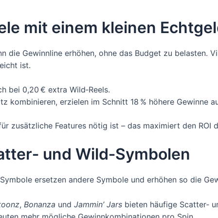
ele mit einem kleinen Echtge
ann die Gewinnline erhöhen, ohne das Budget zu belasten. Vie
icht ist.
h bei 0,20 € extra Wild‑Reels.
nsatz kombinieren, erzielen im Schnitt 18 % höhere Gewinne au
r zusätzliche Features nötig ist – das maximiert den ROI de
catter‑ und Wild‑Symbolen
ld‑Symbole ersetzen andere Symbole und erhöhen so die Ge
toonz
,
Bonanza
und
Jammin’ Jars
bieten häufige Scatter‑ 
deuten mehr mögliche Gewinnkombinationen pro Spin.