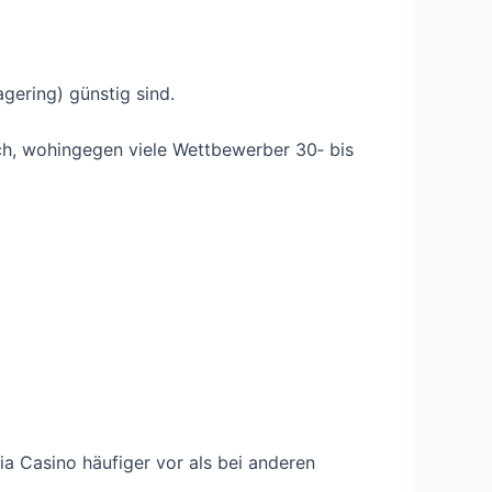
ering) günstig sind.
ch, wohingegen viele Wettbewerber 30‑ bis
a Casino häufiger vor als bei anderen