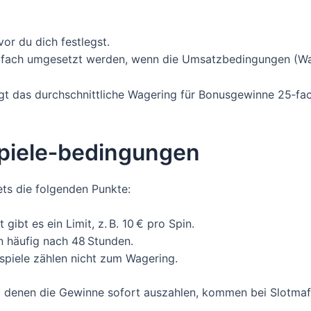
or du dich festlegst.
fach umgesetzt werden, wenn die Umsatzbedingungen (Wag
gt das durchschnittliche Wagering für Bonusgewinne 25‑fa
ispiele‑bedingungen
tets die folgenden Punkte:
ibt es ein Limit, z. B. 10 € pro Spin.
en häufig nach 48 Stunden.
piele zählen nicht zum Wagering.
i denen die Gewinne sofort auszahlen, kommen bei Slotmafi