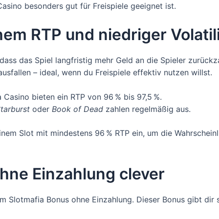
Casino besonders gut für Freispiele geeignet ist.
hem RTP und niedriger Volatili
ass das Spiel langfristig mehr Geld an die Spieler zurückzahl
sfallen – ideal, wenn du Freispiele effektiv nutzen willst.
ia Casino bieten ein RTP von 96 % bis 97,5 %.
tarburst
oder
Book of Dead
zahlen regelmäßig aus.
einem Slot mit mindestens 96 % RTP ein, um die Wahrscheinli
hne Einzahlung clever
 Slotmafia Bonus ohne Einzahlung. Dieser Bonus gibt dir s