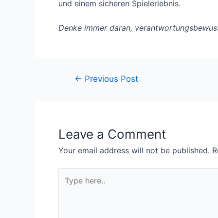
und einem sicheren Spielerlebnis.
Denke immer daran, verantwortungsbewusst 
←
Previous Post
Leave a Comment
Your email address will not be published.
R