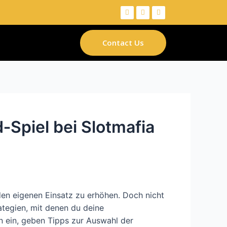
Contact Us
d‑Spiel bei Slotmafia
den eigenen Einsatz zu erhöhen. Doch nicht
ategien, mit denen du deine
n ein, geben Tipps zur Auswahl der