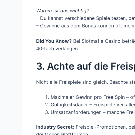
Warum ist das wichtig?
– Du kannst verschiedene Spiele testen, bev
– Gewinne aus dem Bonus können oft mehr
Did You Know?
Bei Slotmafia Casino beträ
40‑fach verlangen.
3. Achte auf die Fre
Nicht alle Freispiele sind gleich. Beachte s
Maximaler Gewinn pro Free Spin – oft g
Gültigkeitsdauer – Freispiele verfall
Umsatzanforderungen – manche Freis
Industry Secret:
Freispiel‑Promotionen, be
deutschen Plattformen.