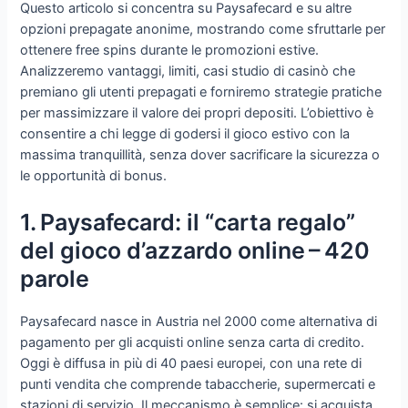
Questo articolo si concentra su Paysafecard e su altre
opzioni prepagate anonime, mostrando come sfruttarle per
ottenere free spins durante le promozioni estive.
Analizzeremo vantaggi, limiti, casi studio di casinò che
premiano gli utenti prepagati e forniremo strategie pratiche
per massimizzare il valore dei propri depositi. L’obiettivo è
consentire a chi legge di godersi il gioco estivo con la
massima tranquillità, senza dover sacrificare la sicurezza o
le opportunità di bonus.
1. Paysafecard: il “carta regalo”
del gioco d’azzardo online – 420
parole
Paysafecard nasce in Austria nel 2000 come alternativa di
pagamento per gli acquisti online senza carta di credito.
Oggi è diffusa in più di 40 paesi europei, con una rete di
punti vendita che comprende tabaccherie, supermercati e
stazioni di servizio. Il meccanismo è semplice: si acquista