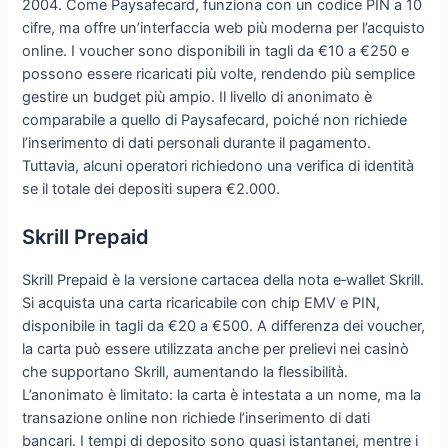
2004. Come Paysafecard, funziona con un codice PIN a 10
cifre, ma offre un’interfaccia web più moderna per l’acquisto
online. I voucher sono disponibili in tagli da €10 a €250 e
possono essere ricaricati più volte, rendendo più semplice
gestire un budget più ampio. Il livello di anonimato è
comparabile a quello di Paysafecard, poiché non richiede
l’inserimento di dati personali durante il pagamento.
Tuttavia, alcuni operatori richiedono una verifica di identità
se il totale dei depositi supera €2.000.
Skrill Prepaid
Skrill Prepaid è la versione cartacea della nota e‑wallet Skrill.
Si acquista una carta ricaricabile con chip EMV e PIN,
disponibile in tagli da €20 a €500. A differenza dei voucher,
la carta può essere utilizzata anche per prelievi nei casinò
che supportano Skrill, aumentando la flessibilità.
L’anonimato è limitato: la carta è intestata a un nome, ma la
transazione online non richiede l’inserimento di dati
bancari. I tempi di deposito sono quasi istantanei, mentre i