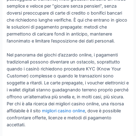
semplice e veloce per “giocare senza pensieri”, senza
doversi preoccupare di carte di credito o bonifici bancari
che richiedono lunghe verifiche. È qui che entrano in gioco
le soluzioni di pagamento prepagate: metodi che
permettono di caricare fondi in anticipo, mantenere
l’anonimato e limitare l’esposizione dei dati personali.
Nel panorama dei giochi d’azzardo online, i pagamenti
tradizionali possono diventare un ostacolo, soprattutto
quando i casinò richiedono procedure KYC (Know Your
Customer) complesse o quando le transazioni sono
soggette a ritardi. Le carte prepagate, i voucher elettronici e
i wallet digitali stanno guadagnando terreno proprio perché
offrono un’alternativa più snella e, in molti casi, più sicura.
Per chi è alla ricerca dei migliori casino online, una risorsa
affidabile è il sito
migliori casino online
, dove è possibile
confrontare offerte, licenze e metodi di pagamento
accettati.