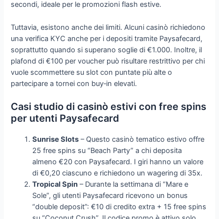
secondi, ideale per le promozioni flash estive.
Tuttavia, esistono anche dei limiti. Alcuni casinò richiedono
una verifica KYC anche per i depositi tramite Paysafecard,
soprattutto quando si superano soglie di €1.000. Inoltre, il
plafond di €100 per voucher può risultare restrittivo per chi
vuole scommettere su slot con puntate più alte o
partecipare a tornei con buy‑in elevati.
Casi studio di casinò estivi con free spins
per utenti Paysafecard
Sunrise Slots
– Questo casinò tematico estivo offre
25 free spins su “Beach Party” a chi deposita
almeno €20 con Paysafecard. I giri hanno un valore
di €0,20 ciascuno e richiedono un wagering di 35x.
Tropical Spin
– Durante la settimana di “Mare e
Sole”, gli utenti Paysafecard ricevono un bonus
“double deposit”: €10 di credito extra + 15 free spins
su “Coconut Crush”. Il codice promo è attivo solo