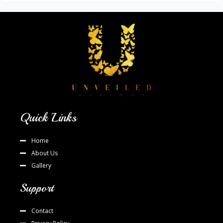
Quick Links
Home
About Us
Gallery
Support
Contact