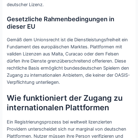
deutscher Lizenz.
Gesetzliche Rahmenbedingungen in
dieser EU
Gemäß dem Unionsrecht ist die Dienstleistungsfreiheit ein
Fundament des europäischen Marktes. Plattformen mit
validen Lizenzen aus Malta, Curacao oder dem Felsen
dürfen ihre Dienste grenzüberschreitend offerieren. Diese
rechtliche Basis ermöglicht bundesdeutschen Spielern den
Zugang zu internationalen Anbietern, die keiner der OASIS-
Verpflichtung unterliegen.
Wie funktioniert der Zugang zu
internationalen Plattformen
Ein Registrierungsprozess bei weltweit lizenzierten
Providern unterscheidet sich nur marginal von deutschen
Plattformen. Nutzer müssen ihre Person verifizieren und