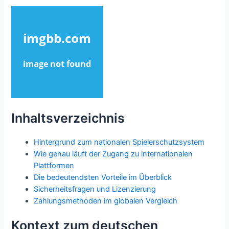
Inhaltsverzeichnis
Hintergrund zum nationalen Spielerschutzsystem
Wie genau läuft der Zugang zu internationalen
Plattformen
Die bedeutendsten Vorteile im Überblick
Sicherheitsfragen und Lizenzierung
Zahlungsmethoden im globalen Vergleich
Kontext zum deutschen