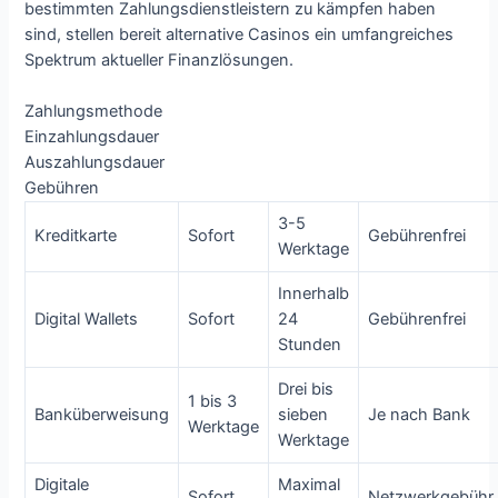
bestimmten Zahlungsdienstleistern zu kämpfen haben
sind, stellen bereit alternative Casinos ein umfangreiches
Spektrum aktueller Finanzlösungen.
Zahlungsmethode
Einzahlungsdauer
Auszahlungsdauer
Gebühren
3-5
Kreditkarte
Sofort
Gebührenfrei
Werktage
Innerhalb
Digital Wallets
Sofort
24
Gebührenfrei
Stunden
Drei bis
1 bis 3
Banküberweisung
sieben
Je nach Bank
Werktage
Werktage
Digitale
Maximal
Sofort
Netzwerkgebühr