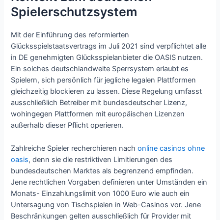
Spielerschutzsystem
Mit der Einführung des reformierten
Glücksspielstaatsvertrags im Juli 2021 sind verpflichtet alle
in DE genehmigten Glücksspielanbieter die OASIS nutzen.
Ein solches deutschlandweite Sperrsystem erlaubt es
Spielern, sich persönlich für jegliche legalen Plattformen
gleichzeitig blockieren zu lassen. Diese Regelung umfasst
ausschließlich Betreiber mit bundesdeutscher Lizenz,
wohingegen Plattformen mit europäischen Lizenzen
außerhalb dieser Pflicht operieren.
Zahlreiche Spieler recherchieren nach
online casinos ohne
oasis
, denn sie die restriktiven Limitierungen des
bundesdeutschen Marktes als begrenzend empfinden.
Jene rechtlichen Vorgaben definieren unter Umständen ein
Monats- Einzahlungslimit von 1000 Euro wie auch ein
Untersagung von Tischspielen in Web-Casinos vor. Jene
Beschränkungen gelten ausschließlich für Provider mit