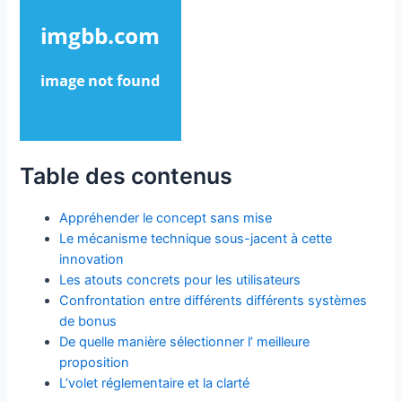
Table des contenus
Appréhender le concept sans mise
Le mécanisme technique sous-jacent à cette
innovation
Les atouts concrets pour les utilisateurs
Confrontation entre différents différents systèmes
de bonus
De quelle manière sélectionner l’ meilleure
proposition
L’volet réglementaire et la clarté