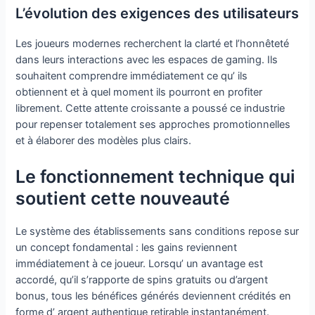
L’évolution des exigences des utilisateurs
Les joueurs modernes recherchent la clarté et l’honnêteté
dans leurs interactions avec les espaces de gaming. Ils
souhaitent comprendre immédiatement ce qu’ ils
obtiennent et à quel moment ils pourront en profiter
librement. Cette attente croissante a poussé ce industrie
pour repenser totalement ses approches promotionnelles
et à élaborer des modèles plus clairs.
Le fonctionnement technique qui
soutient cette nouveauté
Le système des établissements sans conditions repose sur
un concept fondamental : les gains reviennent
immédiatement à ce joueur. Lorsqu’ un avantage est
accordé, qu’il s’rapporte de spins gratuits ou d’argent
bonus, tous les bénéfices générés deviennent crédités en
forme d’ argent authentique retirable instantanément.