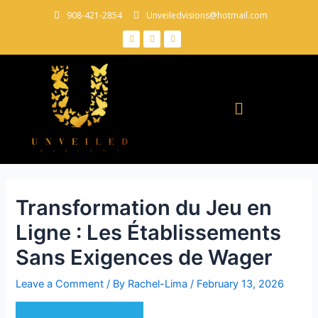
908-421-2854
Unveiledvisions@hotmail.com
Transformation du Jeu en
Ligne : Les Établissements
Sans Exigences de Wager
Leave a Comment
/ By
Rachel-Lima
/
February 13, 2026