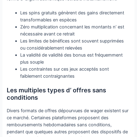
Les spins gratuits génèrent des gains directement
transformables en espèces
Zéro multiplication concernant les montants n’ est
nécessaire avant ce retrait
Les limites de bénéfices sont souvent supprimées
ou considérablement relevées
La validité de validité des bonus est fréquemment
plus souple
Les contraintes sur ces jeux acceptés sont
faiblement contraignantes
Les multiples types d’ offres sans
conditions
Divers formats de offres dépourvues de wager existent sur
ce marché. Certaines plateformes proposent des
remboursements hebdomadaires sans conditions,
pendant que quelques autres proposent des dispositifs de