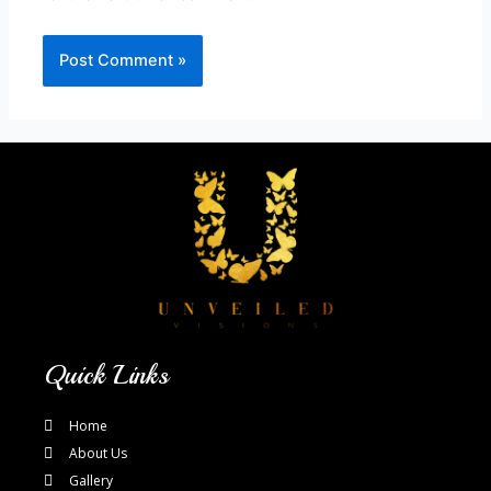
Quick Links
Home
About Us
Gallery