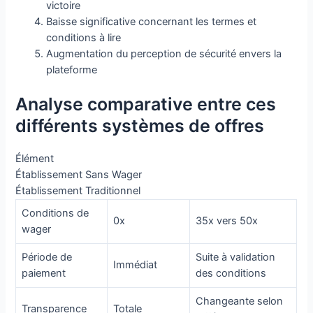
victoire
Baisse significative concernant les termes et
conditions à lire
Augmentation du perception de sécurité envers la
plateforme
Analyse comparative entre ces
différents systèmes de offres
Élément
Établissement Sans Wager
Établissement Traditionnel
Conditions de
0x
35x vers 50x
wager
Période de
Suite à validation
Immédiat
paiement
des conditions
Changeante selon
Transparence
Totale