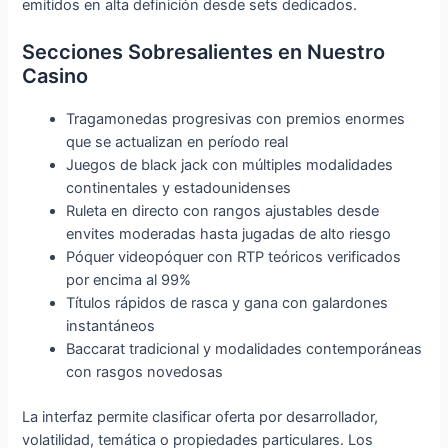
emitidos en alta definición desde sets dedicados.
Secciones Sobresalientes en Nuestro
Casino
Tragamonedas progresivas con premios enormes
que se actualizan en período real
Juegos de black jack con múltiples modalidades
continentales y estadounidenses
Ruleta en directo con rangos ajustables desde
envites moderadas hasta jugadas de alto riesgo
Póquer videopóquer con RTP teóricos verificados
por encima al 99%
Títulos rápidos de rasca y gana con galardones
instantáneos
Baccarat tradicional y modalidades contemporáneas
con rasgos novedosas
La interfaz permite clasificar oferta por desarrollador,
volatilidad, temática o propiedades particulares. Los