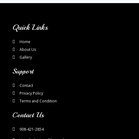
Quick Links
Home
About Us
Gallery
Support
Contact
Privacy Policy
Terms and Condition
Contact Us
908-421-2854