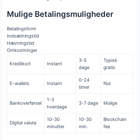
Mulige Betalingsmuligheder
Betalingsform
Indsætningstid
Hævningstid
Omkostninger
3-5
Typisk
Kreditkort
Instant
dage
gratis
0-24
E-wallets
Instant
Nul
timer
1-3
Bankoverførsel
3-7 dage
Mulige
hverdage
10-30
10-30
Blockchain
Digital valuta
minutter
min.
fee