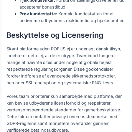
Tjek bonusvilkår:
Forstå omsætningskravene før du
accepterer bonustilbud
Prøv kundestøtte:
Kontakt kundestøtten for at
bedømme udbyderens reaktionstid og hjælpsomhed
Beskyttelse og Licensering
Skønt platforme uden ROFUS ej er underlagt dansk tilsyn,
indebærer dette ej, at de er utryge. Tværtimod fungerer
mange af nævnte sites under nogle af globale højest
respekterede reguleringsorganer. Disse godkendelser
fordrer indførelse af avancerede sikkerhedsprotokoller,
herunder SSL-encryption og systematiske RNG-tests.
Vores team prioriterer kun samarbejde med platforme, der
kan bevise udbyderens licensforhold og respekterer
verdensomspændende standarder for gamerbeskyttelse.
Dette faktum omfatter privacy i overensstemmelse med
GDPR-reglerne samt monetære overførsler gennem
verificerede betalingsudbydere.