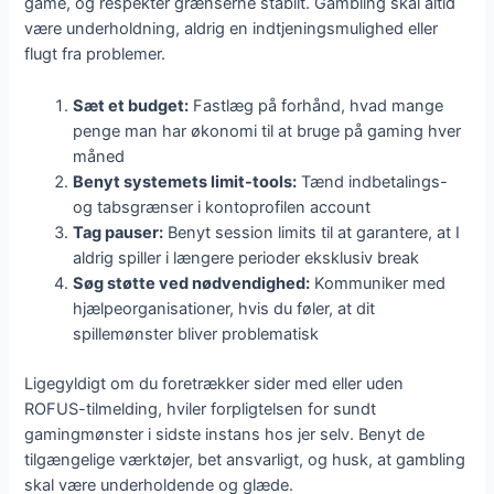
game, og respekter grænserne stabilt. Gambling skal altid
være underholdning, aldrig en indtjeningsmulighed eller
flugt fra problemer.
Sæt et budget:
Fastlæg på forhånd, hvad mange
penge man har økonomi til at bruge på gaming hver
måned
Benyt systemets limit-tools:
Tænd indbetalings-
og tabsgrænser i kontoprofilen account
Tag pauser:
Benyt session limits til at garantere, at I
aldrig spiller i længere perioder eksklusiv break
Søg støtte ved nødvendighed:
Kommuniker med
hjælpeorganisationer, hvis du føler, at dit
spillemønster bliver problematisk
Ligegyldigt om du foretrækker sider med eller uden
ROFUS-tilmelding, hviler forpligtelsen for sundt
gamingmønster i sidste instans hos jer selv. Benyt de
tilgængelige værktøjer, bet ansvarligt, og husk, at gambling
skal være underholdende og glæde.