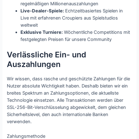
regelmäßigen Millionenauszahlungen
Live-Dealer-Spiele:
Echtzeitbasiertes Spielen in
Live mit erfahrenen Croupiers aus Spielstudios
weltweit
Exklusive Turniere:
Wöchentliche Competitions mit
festgelegten Preisen für unsere Community
Verlässliche Ein- und
Auszahlungen
Wir wissen, dass rasche und geschützte Zahlungen für die
Nutzer absolute Wichtigkeit haben. Deshalb bieten wir ein
breites Spektrum an Zahlungsoptionen, die aktuellste
Technologie einsetzen. Alle Transaktionen werden über
SSL-256-Bit-Verschlüsselung abgewickelt, dem gleichen
Sicherheitslevel, den auch internationale Banken
verwenden.
Zahlungsmethode