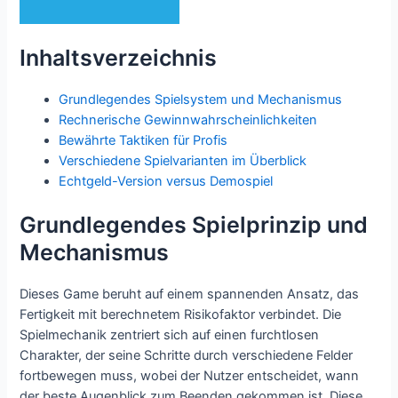
Inhaltsverzeichnis
Grundlegendes Spielsystem und Mechanismus
Rechnerische Gewinnwahrscheinlichkeiten
Bewährte Taktiken für Profis
Verschiedene Spielvarianten im Überblick
Echtgeld-Version versus Demospiel
Grundlegendes Spielprinzip und
Mechanismus
Dieses Game beruht auf einem spannenden Ansatz, das
Fertigkeit mit berechnetem Risikofaktor verbindet. Die
Spielmechanik zentriert sich auf einen furchtlosen
Charakter, der seine Schritte durch verschiedene Felder
fortbewegen muss, wobei der Nutzer entscheidet, wann
der beste Augenblick zum Beenden gekommen ist. Diese