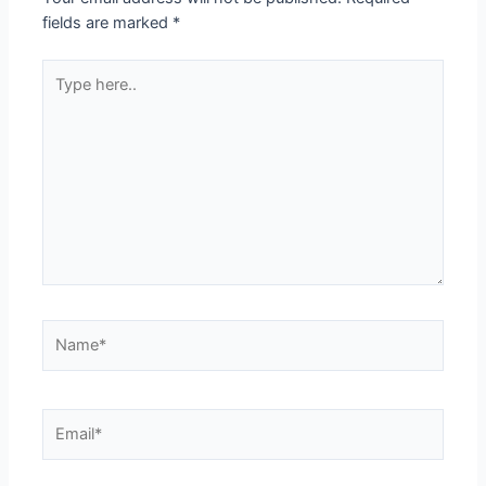
fields are marked
*