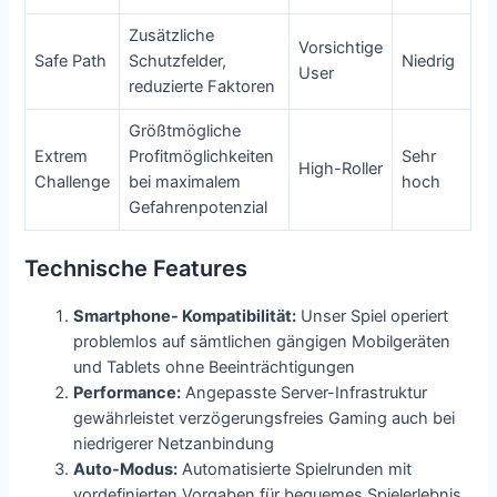
Zusätzliche
Vorsichtige
Safe Path
Schutzfelder,
Niedrig
User
reduzierte Faktoren
Größtmögliche
Extrem
Profitmöglichkeiten
Sehr
High-Roller
Challenge
bei maximalem
hoch
Gefahrenpotenzial
Technische Features
Smartphone- Kompatibilität:
Unser Spiel operiert
problemlos auf sämtlichen gängigen Mobilgeräten
und Tablets ohne Beeinträchtigungen
Performance:
Angepasste Server-Infrastruktur
gewährleistet verzögerungsfreies Gaming auch bei
niedrigerer Netzanbindung
Auto-Modus:
Automatisierte Spielrunden mit
vordefinierten Vorgaben für bequemes Spielerlebnis