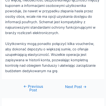
Co więcej, nieobecność bezpośredniego łączności między
kuponem a informacjami osobowymi użytkownika
powoduje, że nawet w przypadku złapania hasła przez
osoby obce, wcale nie ma opcji uzyskania dostępu do
informacji poufnych. Schemat jest kompatybilny z
najsurowszymi standardami ochrony funkcjonującymi w
branży rozliczeń elektronicznych.
Użytkownicy mogą ponadto połączyć kilka voucherów,
aby dokonać depozytu o większej sumie, co oferuje
uzupełniającą elastyczność. Wszelkie operacja jest
zapisywana w historii konta, pozwalając kompletną
kontrolę nad obiegiem funduszy i ułatwiając zarządzanie
budżetem dedykowanym na grę.
←
Previous
Next Post
→
Post