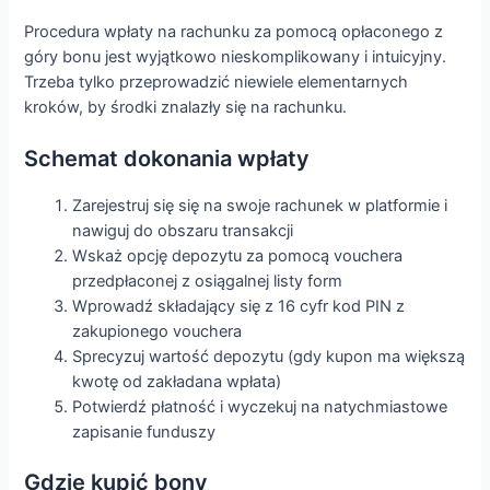
Procedura wpłaty na rachunku za pomocą opłaconego z
góry bonu jest wyjątkowo nieskomplikowany i intuicyjny.
Trzeba tylko przeprowadzić niewiele elementarnych
kroków, by środki znalazły się na rachunku.
Schemat dokonania wpłaty
Zarejestruj się się na swoje rachunek w platformie i
nawiguj do obszaru transakcji
Wskaż opcję depozytu za pomocą vouchera
przedpłaconej z osiągalnej listy form
Wprowadź składający się z 16 cyfr kod PIN z
zakupionego vouchera
Sprecyzuj wartość depozytu (gdy kupon ma większą
kwotę od zakładana wpłata)
Potwierdź płatność i wyczekuj na natychmiastowe
zapisanie funduszy
Gdzie kupić bony