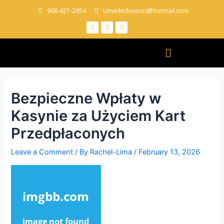
908-421-2854
Unveiledvisions@hotmail.com
Bezpieczne Wpłaty w
Kasynie za Użyciem Kart
Przedpłaconych
Leave a Comment
/ By
Rachel-Lima
/
February 13, 2026