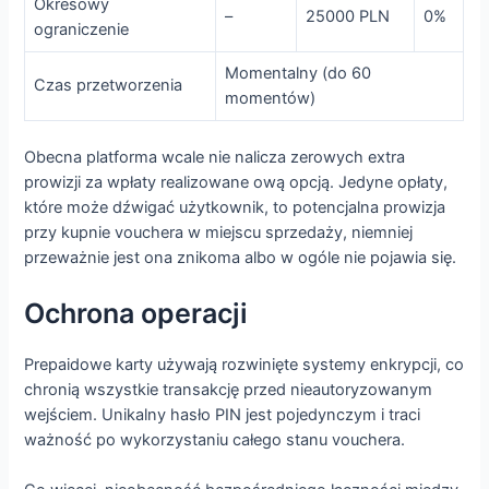
Okresowy
–
25000 PLN
0%
ograniczenie
Momentalny (do 60
Czas przetworzenia
momentów)
Obecna platforma wcale nie nalicza zerowych extra
prowizji za wpłaty realizowane ową opcją. Jedyne opłaty,
które może dźwigać użytkownik, to potencjalna prowizja
przy kupnie vouchera w miejscu sprzedaży, niemniej
przeważnie jest ona znikoma albo w ogóle nie pojawia się.
Ochrona operacji
Prepaidowe karty używają rozwinięte systemy enkrypcji, co
chronią wszystkie transakcję przed nieautoryzowanym
wejściem. Unikalny hasło PIN jest pojedynczym i traci
ważność po wykorzystaniu całego stanu vouchera.