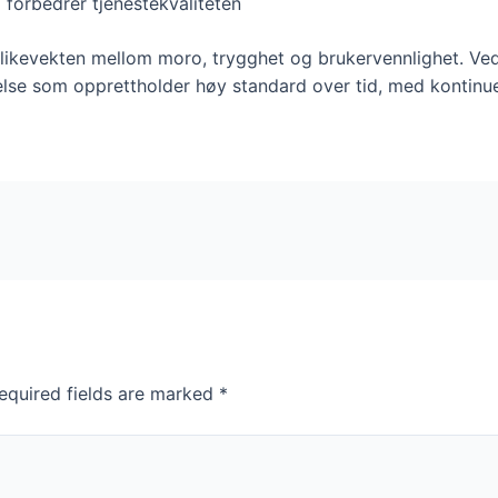
forbedrer tjenestekvaliteten
ne likevekten mellom moro, trygghet og brukervennlighet. V
velse som opprettholder høy standard over tid, med kontinue
equired fields are marked
*