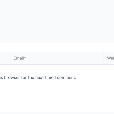
is browser for the next time I comment.