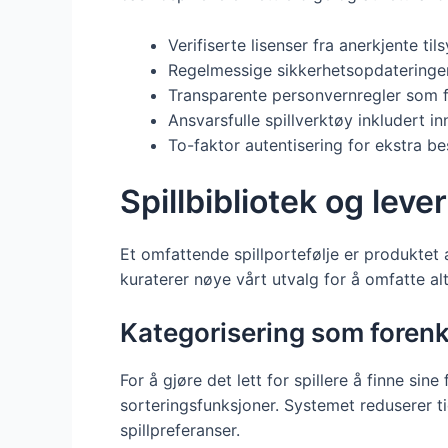
Verifiserte lisenser fra anerkjente ti
Regelmessige sikkerhetsopdateringe
Transparente personvernregler som 
Ansvarsfulle spillverktøy inkludert 
To-faktor autentisering for ekstra be
Spillbibliotek og leve
Et omfattende spillportefølje er produktet
kuraterer nøye vårt utvalg for å omfatte al
Kategorisering som forenk
For å gjøre det lett for spillere å finne sine
sorteringsfunksjoner. Systemet reduserer tid
spillpreferanser.