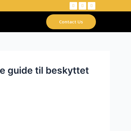
Contact Us
 guide til beskyttet