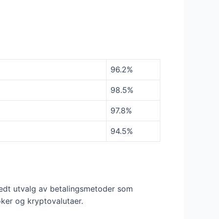
96.2%
98.5%
97.8%
94.5%
bredt utvalg av betalingsmetoder som
øker og kryptovalutaer.