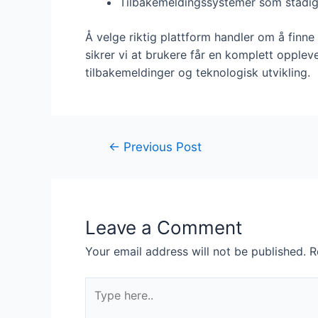
Tilbakemeldingssystemer som stadig 
Å velge riktig plattform handler om å fin
sikrer vi at brukere får en komplett opple
tilbakemeldinger og teknologisk utvikling.
←
Previous Post
Leave a Comment
Your email address will not be published.
R