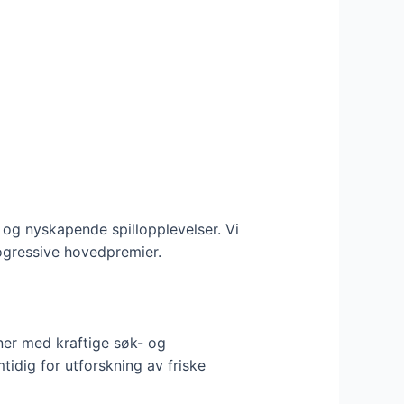
 og nyskapende spillopplevelser. Vi
rogressive hovedpremier.
sjoner med kraftige søk- og
tidig for utforskning av friske