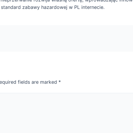
standard zabawy hazardowej w PL internecie.
equired fields are marked
*