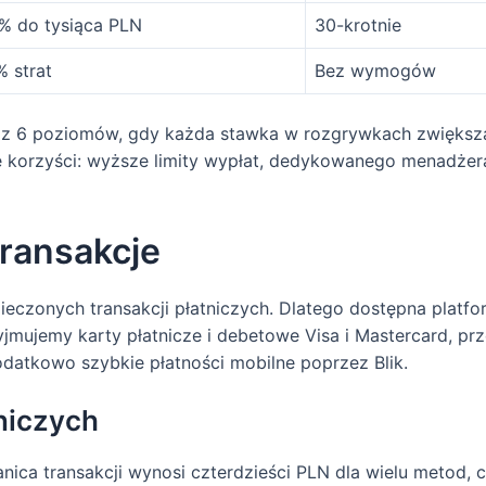
% do tysiąca PLN
30-krotnie
% strat
Bez wymogów
 z 6 poziomów, gdy każda stawka w rozgrywkach zwiększa
e korzyści: wyższe limity wypłat, dedykowanego menadżer
Transakcje
czonych transakcji płatniczych. Dlatego dostępna platfo
jmujemy karty płatnicze i debetowe Visa i Mastercard, pr
dodatkowo szybkie płatności mobilne poprzez Blik.
niczych
nica transakcji wynosi czterdzieści PLN dla wielu metod,