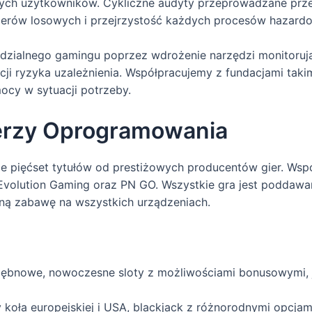
ych użytkowników. Cykliczne audyty przeprowadzane prze
erów losowych i przejrzystość każdych procesów hazard
zialnego gamingu poprzez wdrożenie narzędzi monitorują
kacji ryzyka uzależnienia. Współpracujemy z fundacjami ta
cy w sytuacji potrzeby.
perzy Oprogramowania
ące pięćset tytułów od prestiżowych producentów gier. Ws
 Evolution Gaming oraz PN GO. Wszystkie gra jest poddawa
nną zabawę na wszystkich urządzeniach.
-bębnowe, nowoczesne sloty z możliwościami bonusowymi, 
 koła europejskiej i USA, blackjack z różnorodnymi opcjam