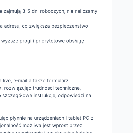
 zajmują 3-5 dni roboczych, nie naliczamy
a adresu, co zwiększa bezpieczeństwo
wyższe progi i priorytetowe obsługę
live, e-mail a także formularz
, rozwiązując trudności techniczne,
e szczegółowe instrukcje, odpowiedzi na
c płynnie na urządzeniach i tablet PC z
jonalność możliwa jest wprost przez
acyjne rozwiązania i zwiększając katalog