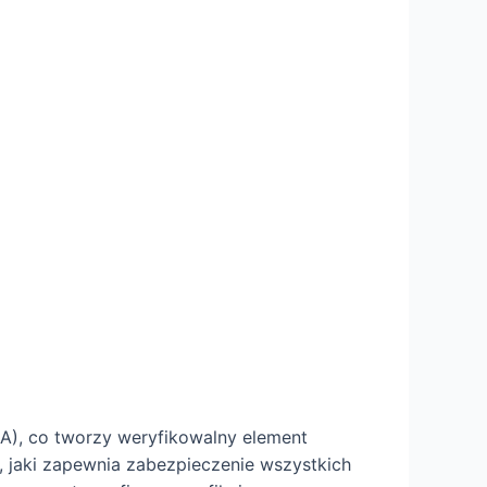
MGA), co tworzy weryfikowalny element
 jaki zapewnia zabezpieczenie wszystkich