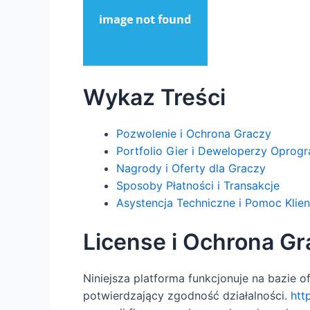
Wykaz Treści
Pozwolenie i Ochrona Graczy
Portfolio Gier i Deweloperzy Oprog
Nagrody i Oferty dla Graczy
Sposoby Płatności i Transakcje
Asystencja Techniczne i Pomoc Klien
License i Ochrona Gr
Niniejsza platforma funkcjonuje na bazie o
potwierdzający zgodność działalności.
htt