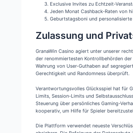
Exclusive Invites zu Echtzeit-Verans
Jeden Monat Cashback-Raten von hin
Geburtstagsboni und personalisiert
Zulassung und Priva
GranaWin Casino agiert unter unserer rech
der renommiertesten Kontrollbehörden der 
Wahrung von User-Guthaben auf segregierte
Gerechtigkeit und Randomness überprüft.
Verantwortungsvolles Glücksspiel hat für G
Limits, Session-Limits und Selbstausschluss
Steuerung über persönliches Gaming-Verha
kooperativ, um Hilfe für Spieler bereitzustel
Die Plattform verwendet neueste Verschlü