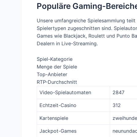
Populäre Gaming-Bereich
Unsere umfangreiche Spielesammlung teilt s
Spielertypen zugeschnitten sind. Spielaut
Games wie Blackjack, Roulett und Punto Ban
Dealern in Live-Streaming.
Spiel-Kategorie
Menge der Spiele
Top-Anbieter
RTP-Durchschnitt
Video-Spielautomaten
2847
Echtzeit-Casino
312
Kartenspiele
zweihunde
Jackpot-Games
neunundac