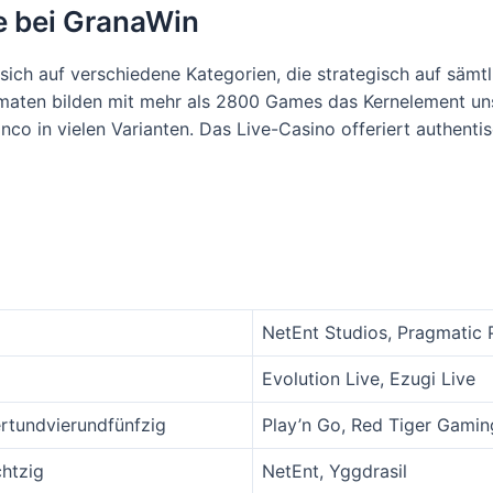
e bei GranaWin
ich auf verschiedene Kategorien, die strategisch auf sämt
omaten bilden mit mehr als 2800 Games das Kernelement unse
co in vielen Varianten. Das Live-Casino offeriert authenti
NetEnt Studios, Pragmatic 
Evolution Live, Ezugi Live
rtundvierundfünfzig
Play’n Go, Red Tiger Gamin
htzig
NetEnt, Yggdrasil