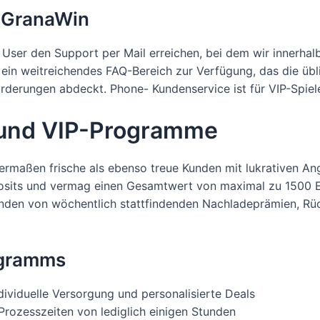
 GranaWin
er den Support per Mail erreichen, bei dem wir innerhalb
 ein weitreichendes FAQ-Bereich zur Verfügung, das die ü
rderungen abdeckt. Phone- Kundenservice ist für VIP-Spiel
 und VIP-Programme
ichermaßen frische als ebenso treue Kunden mit lukrativen
Deposits und vermag einen Gesamtwert von maximal zu 1500 
 Kunden von wöchentlich stattfindenden Nachladeprämien, 
ogramms
ividuelle Versorgung und personalisierte Deals
Prozesszeiten von lediglich einigen Stunden