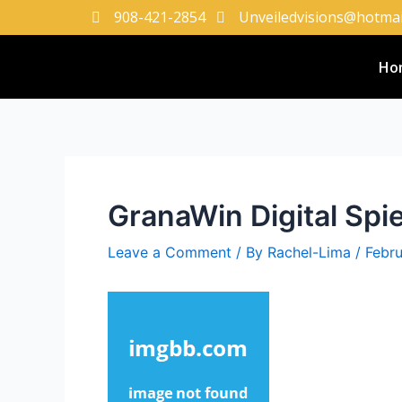
908-421-2854
Unveiledvisions@hotmai
Ho
GranaWin Digital Spi
Leave a Comment
/ By
Rachel-Lima
/
Febru