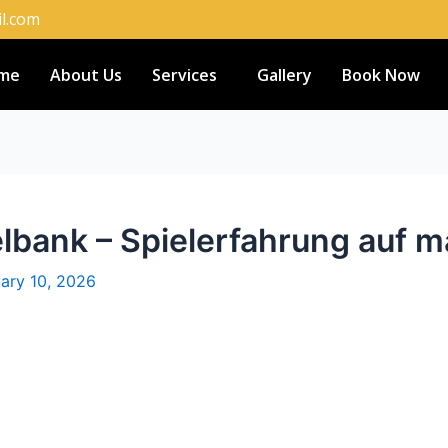
l.com
me
About Us
Services
Gallery
Book Now
elbank – Spielerfahrung auf 
ary 10, 2026