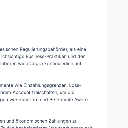
esischen Regulierungsbehörde), als eine
urchsichtige Business-Praktiken und den
aboren wie eCogra kontinuierlich auf
rumente wie Einzahlungsgrenzen, Loss-
 ihrem Account freischalten, um die
htungen wie GamCare und Be Gamble Aware
onen und ökonomischen Zahlungen zu