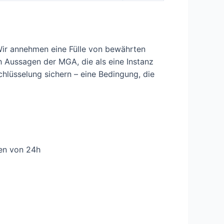
 Wir annehmen eine Fülle von bewährten
 Aussagen der MGA, die als eine Instanz
chlüsselung sichern – eine Bedingung, die
nen von 24h