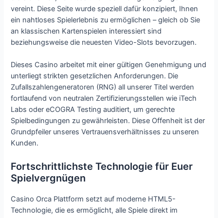
vereint. Diese Seite wurde speziell dafür konzipiert, Ihnen
ein nahtloses Spielerlebnis zu ermöglichen – gleich ob Sie
an klassischen Kartenspielen interessiert sind
beziehungsweise die neuesten Video-Slots bevorzugen.
Dieses Casino arbeitet mit einer gültigen Genehmigung und
unterliegt strikten gesetzlichen Anforderungen. Die
Zufallszahlengeneratoren (RNG) all unserer Titel werden
fortlaufend von neutralen Zertifizierungsstellen wie iTech
Labs oder eCOGRA Testing auditiert, um gerechte
Spielbedingungen zu gewährleisten. Diese Offenheit ist der
Grundpfeiler unseres Vertrauensverhältnisses zu unseren
Kunden.
Fortschrittlichste Technologie für Euer
Spielvergnügen
Casino Orca Plattform setzt auf moderne HTML5-
Technologie, die es ermöglicht, alle Spiele direkt im