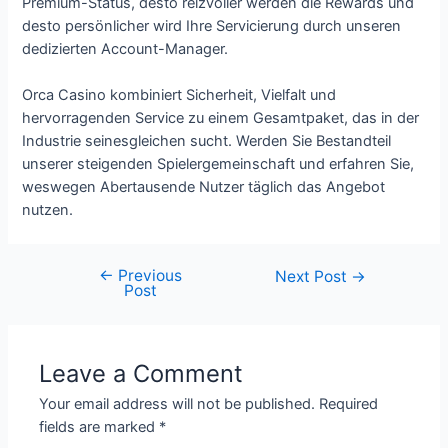
Premium-Status, desto reizvoller werden die Rewards und
desto persönlicher wird Ihre Servicierung durch unseren
dedizierten Account-Manager.
Orca Casino kombiniert Sicherheit, Vielfalt und
hervorragenden Service zu einem Gesamtpaket, das in der
Industrie seinesgleichen sucht. Werden Sie Bestandteil
unserer steigenden Spielergemeinschaft und erfahren Sie,
weswegen Abertausende Nutzer täglich das Angebot
nutzen.
←
Previous
Next Post
→
Post
Leave a Comment
Your email address will not be published.
Required
fields are marked
*