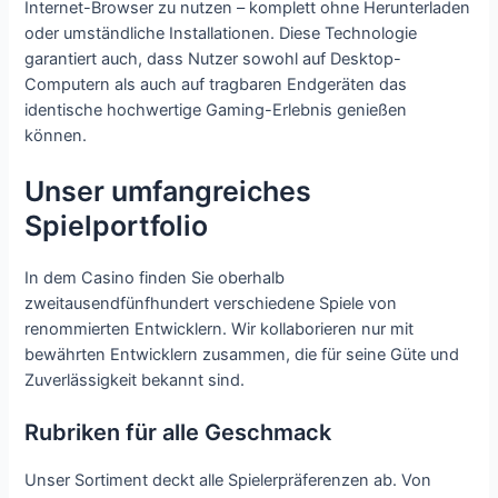
Internet-Browser zu nutzen – komplett ohne Herunterladen
oder umständliche Installationen. Diese Technologie
garantiert auch, dass Nutzer sowohl auf Desktop-
Computern als auch auf tragbaren Endgeräten das
identische hochwertige Gaming-Erlebnis genießen
können.
Unser umfangreiches
Spielportfolio
In dem Casino finden Sie oberhalb
zweitausendfünfhundert verschiedene Spiele von
renommierten Entwicklern. Wir kollaborieren nur mit
bewährten Entwicklern zusammen, die für seine Güte und
Zuverlässigkeit bekannt sind.
Rubriken für alle Geschmack
Unser Sortiment deckt alle Spielerpräferenzen ab. Von