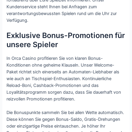
fortlaufend über Eure Spielzeit informieren. Unser
Kundenservice steht Ihnen bei Anfragen zum
verantwortungsbewussten Spielen rund um die Uhr zur
Verfügung.
Exklusive Bonus-Promotionen für
unsere Spieler
In Orca Casino profitieren Sie von klaren Bonus-
Konditionen ohne geheime Klauseln. Unser Welcome-
Paket richtet sich einerseits an Automaten-Liebhaber als
wie auch an Tischspiel-Enthusiasten. Kontinuierliche
Reload-Boni, Cashback-Promotionen und das
Loyalitätsprogramm sorgen dazu, dass Sie dauerhaft von
reizvollen Promotionen profitieren.
Die Bonuspunkte sammeln Sie bei allen Wette automatisch.
Diese können Sie gegen Bonus-Saldo, Gratis-Drehungen
oder einzigartige Preise eintauschen. Je höher Ihr