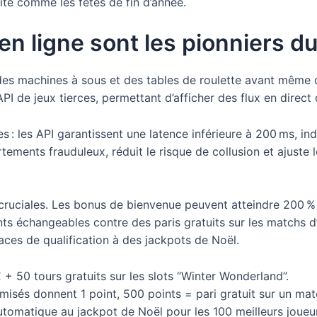
ité comme les fêtes de fin d’année.
en ligne sont les pionniers du
 des machines à sous et des tables de roulette avant même
I de jeux tierces, permettant d’afficher des flux en direct d
 : les API garantissent une latence inférieure à 200 ms, ind
ortements frauduleux, réduit le risque de collusion et ajuste
i cruciales. Les bonus de bienvenue peuvent atteindre 200 %
ts échangeables contre des paris gratuits sur les matchs d
aces de qualification à des jackpots de Noël.
+ 50 tours gratuits sur les slots “Winter Wonderland”.
misés donnent 1 point, 500 points = pari gratuit sur un ma
automatique au jackpot de Noël pour les 100 meilleurs joueu