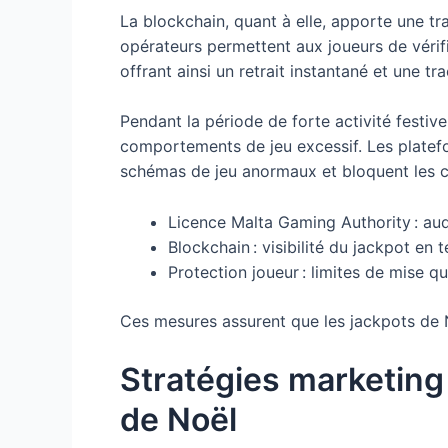
La blockchain, quant à elle, apporte une t
opérateurs permettent aux joueurs de vérifi
offrant ainsi un retrait instantané et une tra
Pendant la période de forte activité festiv
comportements de jeu excessif. Les platefo
schémas de jeu anormaux et bloquent les co
Licence Malta Gaming Authority : aud
Blockchain : visibilité du jackpot en 
Protection joueur : limites de mise q
Ces mesures assurent que les jackpots de No
Stratégies marketing
de Noël