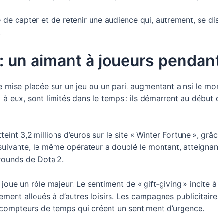
 de capter et de retenir une audience qui, autrement, se di
.
: un aimant à joueurs pendant
 mise placée sur un jeu ou un pari, augmentant ainsi le mon
 eux, sont limités dans le temps : ils démarrent au début de
int 3,2 millions d’euros sur le site « Winter Fortune », grâc
uivante, le même opérateur a doublé le montant, atteignant 
 rounds de Dota 2.
joue un rôle majeur. Le sentiment de « gift‑giving » incite
rement alloués à d’autres loisirs. Les campagnes publicita
 compteurs de temps qui créent un sentiment d’urgence.