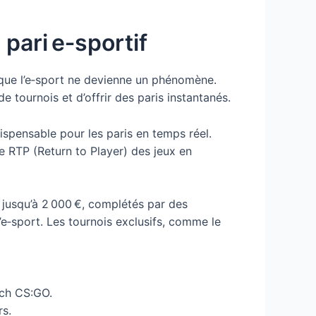
 pari e‑sportif
 que l’e‑sport ne devienne un phénomène.
e tournois et d’offrir des paris instantanés.
ispensable pour les paris en temps réel.
 le RTP (Return to Player) des jeux en
 jusqu’à 2 000 €, complétés par des
’e‑sport. Les tournois exclusifs, comme le
tch CS:GO.
rs.