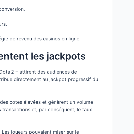
conversion.
urs.
gie de revenu des casinos en ligne.
entent les jackpots
ota 2 – attirent des audiences de
tribue directement au jackpot progressif du
ent des cotes élevées et génèrent un volume
transactions et, par conséquent, le taux
 Les joueurs pouvaient miser sur le