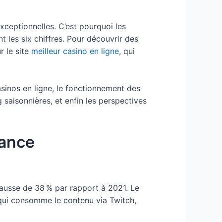
xceptionnelles. C’est pourquoi les
t les six chiffres. Pour découvrir des
 le site
meilleur casino en ligne
, qui
asinos en ligne, le fonctionnement des
 saisonnières, et enfin les perspectives
sance
hausse de 38 % par rapport à 2021. Le
, qui consomme le contenu via Twitch,