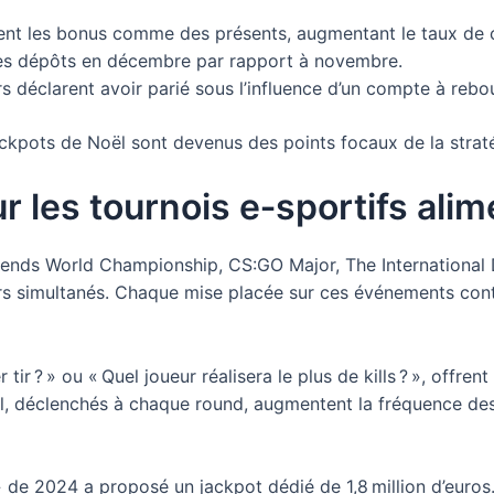
ivent les bonus comme des présents, augmentant le taux de 
es dépôts en décembre par rapport à novembre.
s déclarent avoir parié sous l’influence d’un compte à rebo
kpots de Noël sont devenus des points focaux de la straté
 les tournois e‑sportifs alim
nds World Championship, CS:GO Major, The International D
urs simultanés. Chaque mise placée sur ces événements con
tir ? » ou « Quel joueur réalisera le plus de kills ? », offr
l, déclenchés à chaque round, augmentent la fréquence des 
 de 2024 a proposé un jackpot dédié de 1,8 million d’euros.