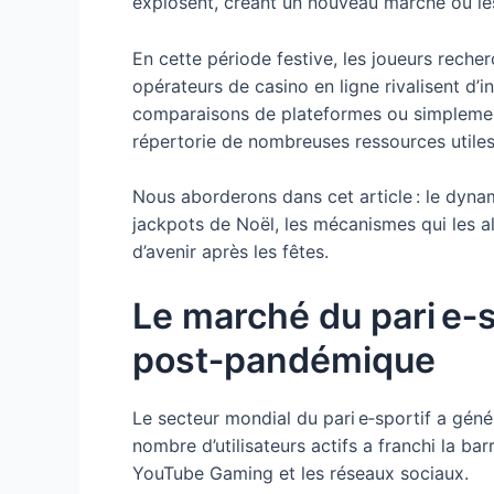
explosent, créant un nouveau marché où les
En cette période festive, les joueurs rech
opérateurs de casino en ligne rivalisent d’
comparaisons de plateformes ou simplement
répertorie de nombreuses ressources utiles
Nous aborderons dans cet article : le dynam
jackpots de Noël, les mécanismes qui les ali
d’avenir après les fêtes.
Le marché du pari e‑sp
post‑pandémique
Le secteur mondial du pari e‑sportif a géné
nombre d’utilisateurs actifs a franchi la b
YouTube Gaming et les réseaux sociaux.