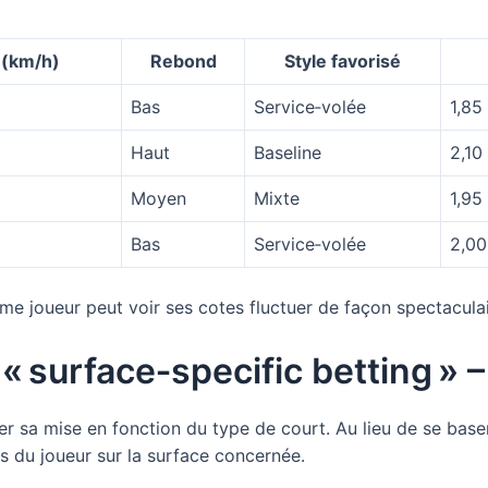
 (km/h)
Rebond
Style favorisé
Bas
Service‑volée
1,85
Haut
Baseline
2,10
Moyen
Mixte
1,95
Bas
Service‑volée
2,00
 joueur peut voir ses cotes fluctuer de façon spectaculaire
« surface‑specific betting » 
ster sa mise en fonction du type de court. Au lieu de se bas
s du joueur sur la surface concernée.