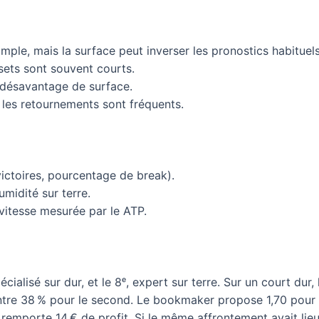
imple, mais la surface peut inverser les pronostics habituels
 sets sont souvent courts.
désavantage de surface.
où les retournements sont fréquents.
victoires, pourcentage de break).
midité sur terre.
 vitesse mesurée par le ATP.
cialisé sur dur, et le 8ᵉ, expert sur terre. Sur un court dur,
ontre 38 % pour le second. Le bookmaker propose 1,70 pour 
 remporte 14 € de profit. Si le même affrontement avait lieu 