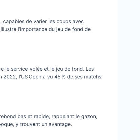
rs, capables de varier les coups avec
 illustre l’importance du jeu de fond de
 le service‑volée et le jeu de fond. Les
. En 2022, l’US Open a vu 45 % de ses matchs
 rebond bas et rapide, rappelant le gazon,
poque, y trouvent un avantage.