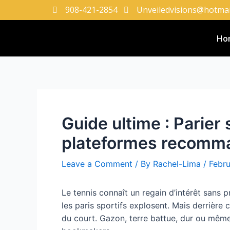
908-421-2854
Unveiledvisions@hotmai
Ho
Guide ultime : Parier 
plateformes recomma
Leave a Comment
/ By
Rachel-Lima
/
Febru
Le tennis connaît un regain d’intérêt sans 
les paris sportifs explosent. Mais derrière
du court. Gazon, terre battue, dur ou même