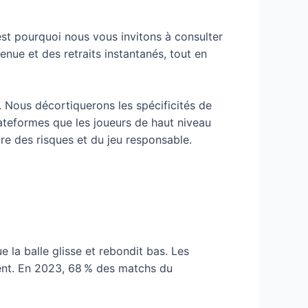
’est pourquoi nous vous invitons à consulter
ue et des retraits instantanés, tout en
. Nous décortiquerons les spécificités de
lateformes que les joueurs de haut niveau
aire des risques et du jeu responsable.
e la balle glisse et rebondit bas. Les
lent. En 2023, 68 % des matchs du