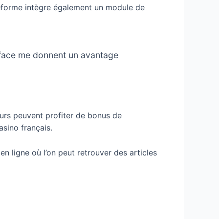
ateforme intègre également un module de
urface me donnent un avantage
eurs peuvent profiter de bonus de
asino français.
en ligne où l’on peut retrouver des articles