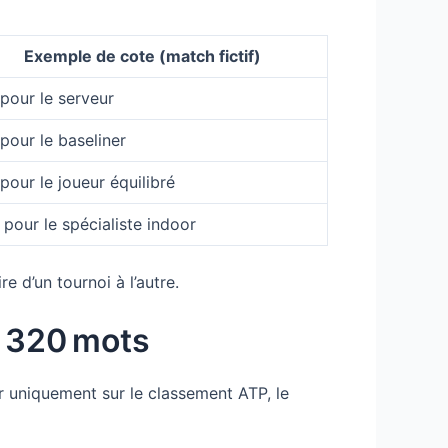
Exemple de cote (match fictif)
 pour le serveur
 pour le baseliner
 pour le joueur équilibré
 pour le spécialiste indoor
 d’un tournoi à l’autre.
– 320 mots
er uniquement sur le classement ATP, le