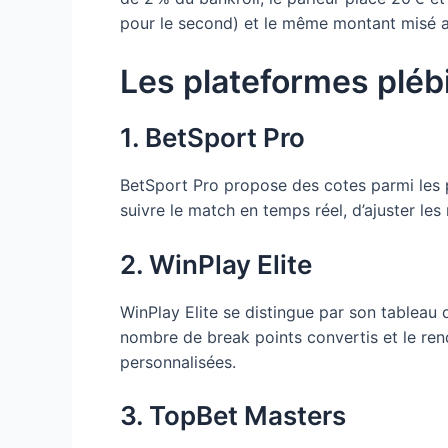
pour le second) et le même montant misé aur
Les plateformes pléb
1. BetSport Pro
BetSport Pro propose des cotes parmi les p
suivre le match en temps réel, d’ajuster les
2. WinPlay Elite
WinPlay Elite se distingue par son tableau d
nombre de break points convertis et le ren
personnalisées.
3. TopBet Masters