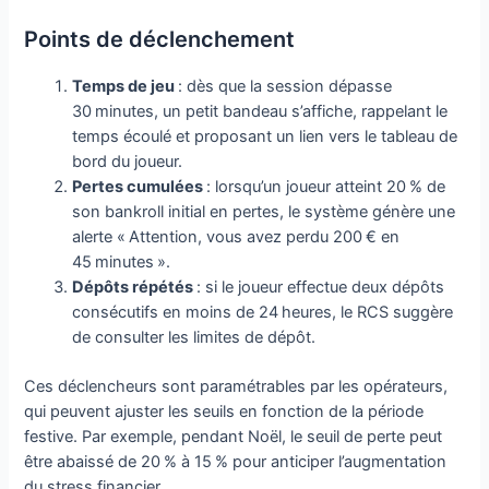
Points de déclenchement
Temps de jeu
: dès que la session dépasse
30 minutes, un petit bandeau s’affiche, rappelant le
temps écoulé et proposant un lien vers le tableau de
bord du joueur.
Pertes cumulées
: lorsqu’un joueur atteint 20 % de
son bankroll initial en pertes, le système génère une
alerte « Attention, vous avez perdu 200 € en
45 minutes ».
Dépôts répétés
: si le joueur effectue deux dépôts
consécutifs en moins de 24 heures, le RCS suggère
de consulter les limites de dépôt.
Ces déclencheurs sont paramétrables par les opérateurs,
qui peuvent ajuster les seuils en fonction de la période
festive. Par exemple, pendant Noël, le seuil de perte peut
être abaissé de 20 % à 15 % pour anticiper l’augmentation
du stress financier.