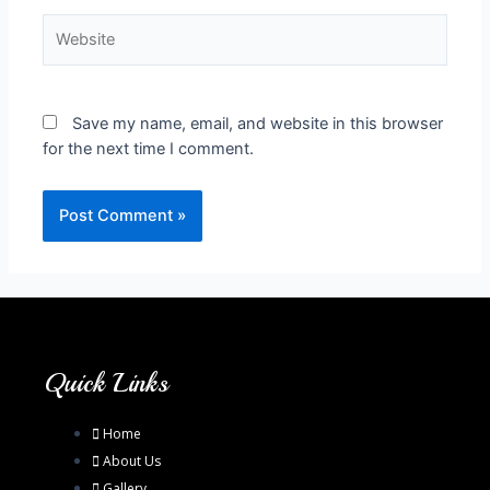
Save my name, email, and website in this browser
for the next time I comment.
Quick Links
Home
About Us
Gallery