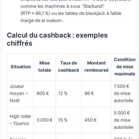
comme les machines à sous “Starburst”
(RTP ≈ 96,1 %) ou les tables de blackjack à faible
marge de la maison.
Calcul du cashback : exemples
chiffrés
Condition
Mise
Taux de
Montant
Situation
de mise
totale
cashback
remboursé
maximale
Joueur
1 500 €
moyen –
800 €
12 %
96 €
de mise
Noël
autorisée
5 000 €
High roller
3 000 €
15 %
450 €
de mise
– Tournoi
autorisée