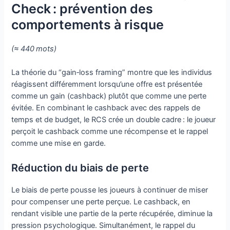
Check : prévention des
comportements à risque
(≈ 440 mots)
La théorie du “gain‑loss framing” montre que les individus
réagissent différemment lorsqu’une offre est présentée
comme un gain (cashback) plutôt que comme une perte
évitée. En combinant le cashback avec des rappels de
temps et de budget, le RCS crée un double cadre : le joueur
perçoit le cashback comme une récompense et le rappel
comme une mise en garde.
Réduction du biais de perte
Le biais de perte pousse les joueurs à continuer de miser
pour compenser une perte perçue. Le cashback, en
rendant visible une partie de la perte récupérée, diminue la
pression psychologique. Simultanément, le rappel du