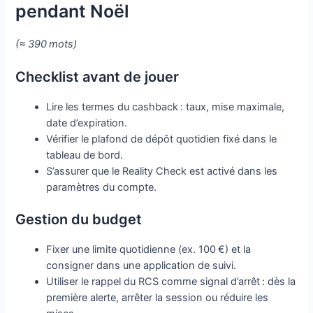
pendant Noël
(≈ 390 mots)
Checklist avant de jouer
Lire les termes du cashback : taux, mise maximale,
date d’expiration.
Vérifier le plafond de dépôt quotidien fixé dans le
tableau de bord.
S’assurer que le Reality Check est activé dans les
paramètres du compte.
Gestion du budget
Fixer une limite quotidienne (ex. 100 €) et la
consigner dans une application de suivi.
Utiliser le rappel du RCS comme signal d’arrêt : dès la
première alerte, arrêter la session ou réduire les