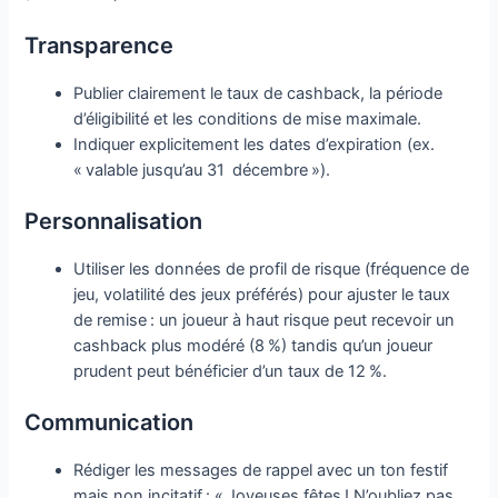
Transparence
Publier clairement le taux de cashback, la période
d’éligibilité et les conditions de mise maximale.
Indiquer explicitement les dates d’expiration (ex.
« valable jusqu’au 31 décembre »).
Personnalisation
Utiliser les données de profil de risque (fréquence de
jeu, volatilité des jeux préférés) pour ajuster le taux
de remise : un joueur à haut risque peut recevoir un
cashback plus modéré (8 %) tandis qu’un joueur
prudent peut bénéficier d’un taux de 12 %.
Communication
Rédiger les messages de rappel avec un ton festif
mais non incitatif : « Joyeuses fêtes ! N’oubliez pas