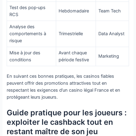
Test des pop‑ups
Hebdomadaire
Team Tech
RCS
Analyse des
comportements à
Trimestrielle
Data Analyst
risque
Mise à jour des
Avant chaque
Marketing
conditions
période festive
En suivant ces bonnes pratiques, les casinos fiables
peuvent offrir des promotions attractives tout en
respectant les exigences d’un casino légal France et en
protégeant leurs joueurs.
Guide pratique pour les joueurs :
exploiter le cashback tout en
restant maître de son jeu