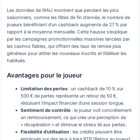
Les données de l’ANJ montrent que pendant les pics
saisonniers, comme les fêtes de fin d’année, le nombre de
joueurs bénéficiant d’un cashback augmente de 27 % par
rapport à la moyenne mensuelle. Cette hausse s’explique
par les campagnes promotionnelles massives lancées par
les casinos fiables, qui offrent des taux de remise plus
généreux pour attirer les nouveaux inscrits et fidéliser les
habitués.
Avantages pour le joueur
Limitation des pertes
: un cashback de 10 % sur
500 € de pertes représente un retour de 50 €,
réduisant l’impact financier d’une session longue.
Sentiment de contrôle
: le joueur voit concrètement
un remboursement, ce qui crée une perception de
« récupération » et diminue le stress lié aux pertes.
Flexibilité d’utilisation
: les crédits peuvent être
employés sur des jeux à haut RTP (Retour au joueur),