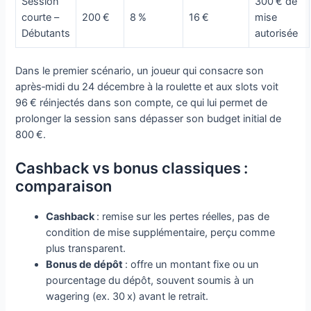
Session
300 € de
courte –
200 €
8 %
16 €
mise
Débutants
autorisée
Dans le premier scénario, un joueur qui consacre son
après‑midi du 24 décembre à la roulette et aux slots voit
96 € réinjectés dans son compte, ce qui lui permet de
prolonger la session sans dépasser son budget initial de
800 €.
Cashback vs bonus classiques :
comparaison
Cashback
: remise sur les pertes réelles, pas de
condition de mise supplémentaire, perçu comme
plus transparent.
Bonus de dépôt
: offre un montant fixe ou un
pourcentage du dépôt, souvent soumis à un
wagering (ex. 30 x) avant le retrait.