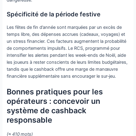
Spécificité de la période festive
Les fêtes de fin d’année sont marquées par un excès de
temps libre, des dépenses accrues (cadeaux, voyages) et
un stress financier. Ces facteurs augmentent la probabilité
de comportements impulsifs. Le RCS, programmé pour
intensifier les alertes pendant les week‑ends de Noël, aide
les joueurs à rester conscients de leurs limites budgétaires,
tandis que le cashback offre une marge de manœuvre
financière supplémentaire sans encourager le sur‑jeu.
Bonnes pratiques pour les
opérateurs : concevoir un
système de cashback
responsable
(≈ 410 mots)