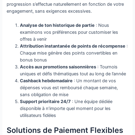
progression s’effectue naturellement en fonction de votre
engagement, sans exigences excessives.
Analyse de ton historique de partie
: Nous
examinons vos préférences pour customiser les
offres à venir
Attribution instantanée de points de récompense
:
Chaque mise génère des points convertibles en
bonus bonus
Accès aux promotions saisonnières
: Tournois
uniques et défis thématiques tout au long de l’année
Cashback hebdomadaire
: Un montant de vos
dépenses vous est remboursé chaque semaine,
sans obligation de mise
Support prioritaire 24/7
: Une équipe dédiée
disponible à n’importe quel moment pour les
utilisateurs fidèles
Solutions de Paiement Flexibles