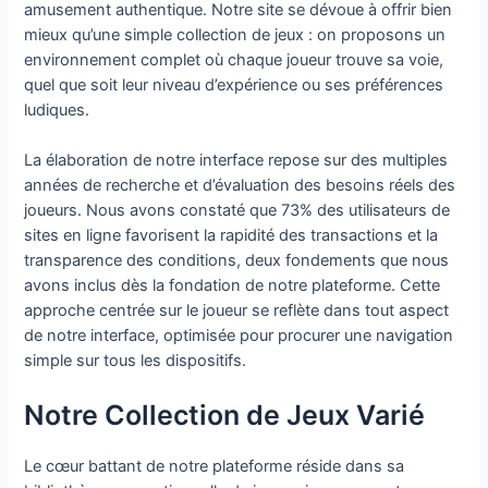
amusement authentique. Notre site se dévoue à offrir bien
mieux qu’une simple collection de jeux : on proposons un
environnement complet où chaque joueur trouve sa voie,
quel que soit leur niveau d’expérience ou ses préférences
ludiques.
La élaboration de notre interface repose sur des multiples
années de recherche et d’évaluation des besoins réels des
joueurs. Nous avons constaté que 73% des utilisateurs de
sites en ligne favorisent la rapidité des transactions et la
transparence des conditions, deux fondements que nous
avons inclus dès la fondation de notre plateforme. Cette
approche centrée sur le joueur se reflète dans tout aspect
de notre interface, optimisée pour procurer une navigation
simple sur tous les dispositifs.
Notre Collection de Jeux Varié
Le cœur battant de notre plateforme réside dans sa