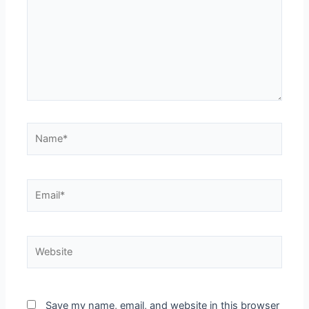
Save my name, email, and website in this browser