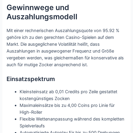
Gewinnwege und
Auszahlungsmodell
Mit einer rechnerischen Auszahlungsquote von 95.92 %
gehöre ich zu den gerechten Casino-Spielen auf dem
Markt. Die ausgeglichene Volatilität heißt, dass
Auszahlungen in ausgewogener Frequenz und Größe
vergeben werden, was gleichermaßen für konservative als
auch für mutige Zocker ansprechend ist.
Einsatzspektrum
Kleinsteinsatz ab 0,01 Credits pro Zeile gestattet
kostengünstiges Zocken
Maximaleinsätze bis zu 4,00 Coins pro Linie für
High-Roller
Flexible Wettenanpassung während des kompletten
Spielverlaufs
Automatisierte Autoplay für bis zu 500 Drehungen