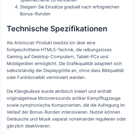
Spielmechanik zu verstehen
Steigern Sie Einsätze graduell nach erfolgreichen
Bonus-Runden
Technische Spezifikationen
Als Aristocrat-Produkt besitze ich über eine
fortgeschrittene HTML5-Technik, die reibungsloses
Gaming auf Desktop-Computern, Tablet-PCs und
Mobilgeräten ermöglicht. Die Grafikqualität adaptiert sich
selbstständig der Displaygröße an, ohne dass Bildqualität
oder Funktionalität vermindert werden.
Die Klangkulisse wurde akribisch kreiert und enthält
originalgetreue Motorensounds antiker Kampfflugzeuge
sowie symphonische Komponenten, die die Aufregung im
Verlauf der Bonus-Runden intensivieren. Nutzer können
Geräusche und Musik separat voneinander regulieren oder
gänzlich deaktivieren.