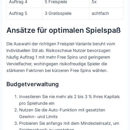
Auftrag 4
5 Freispiele
5x
Auftrag 5
3 Gratisspiele
achtfach
Ansätze für optimalen Spielspaß
Die Auswahl der richtigen Freispiel-Variante beruht vom
individuellen Stil ab. Risikoscheue Nutzer bevorzugen
häufig Auftrag 1 mit mehr Free Spins und geringerem
Vervielfacher, wohingegen risikofreudige Spieler die
stärkeren Faktoren bei kürzeren Free Spins wählen.
Budgetverwaltung
Investieren Sie nie mehr als 2 bis 3 % Ihres Kapitals
pro Spielrunde ein
Nutzen Sie die Auto-Funktion mit gesetzten
Gewinn- und Limits
Probieren Sie anfangs mit dem Mindesteinsatz, um