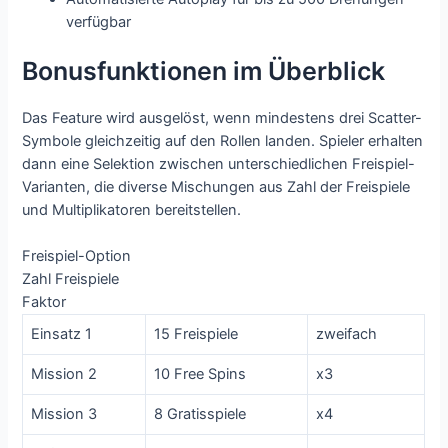
verfügbar
Bonusfunktionen im Überblick
Das Feature wird ausgelöst, wenn mindestens drei Scatter-
Symbole gleichzeitig auf den Rollen landen. Spieler erhalten
dann eine Selektion zwischen unterschiedlichen Freispiel-
Varianten, die diverse Mischungen aus Zahl der Freispiele
und Multiplikatoren bereitstellen.
Freispiel-Option
Zahl Freispiele
Faktor
Einsatz 1
15 Freispiele
zweifach
Mission 2
10 Free Spins
x3
Mission 3
8 Gratisspiele
x4