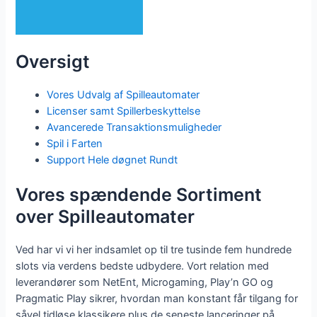
Oversigt
Vores Udvalg af Spilleautomater
Licenser samt Spillerbeskyttelse
Avancerede Transaktionsmuligheder
Spil i Farten
Support Hele døgnet Rundt
Vores spændende Sortiment
over Spilleautomater
Ved har vi vi her indsamlet op til tre tusinde fem hundrede
slots via verdens bedste udbydere. Vort relation med
leverandører som NetEnt, Microgaming, Play’n GO og
Pragmatic Play sikrer, hvordan man konstant får tilgang for
såvel tidløse klassikere plus de seneste lanceringer på