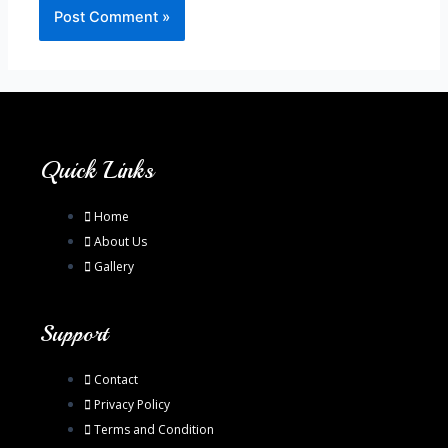
Quick Links
Home
About Us
Gallery
Support
Contact
Privacy Policy
Terms and Condition