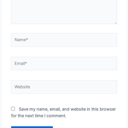
Save my name, email, and website in this browser
for the next time I comment.