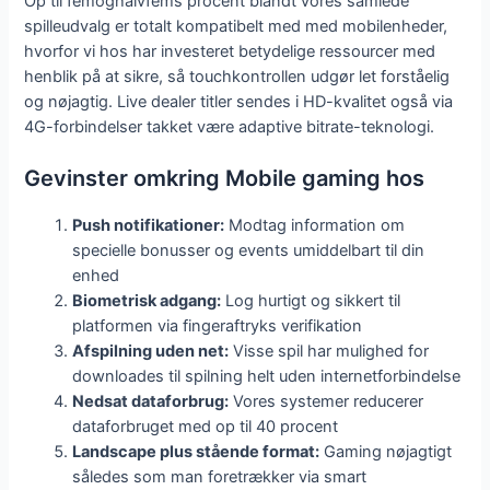
Op til femoghalvfems procent blandt vores samlede
spilleudvalg er totalt kompatibelt med med mobilenheder,
hvorfor vi hos har investeret betydelige ressourcer med
henblik på at sikre, så touchkontrollen udgør let forståelig
og nøjagtig. Live dealer titler sendes i HD-kvalitet også via
4G-forbindelser takket være adaptive bitrate-teknologi.
Gevinster omkring Mobile gaming hos
Push notifikationer:
Modtag information om
specielle bonusser og events umiddelbart til din
enhed
Biometrisk adgang:
Log hurtigt og sikkert til
platformen via fingeraftryks verifikation
Afspilning uden net:
Visse spil har mulighed for
downloades til spilning helt uden internetforbindelse
Nedsat dataforbrug:
Vores systemer reducerer
dataforbruget med op til 40 procent
Landscape plus stående format:
Gaming nøjagtigt
således som man foretrækker via smart