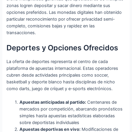
zonas logren depositar y sacar dinero mediante sus
opciones preferidos. Las monedas digitales han obtenido
particular reconocimiento por ofrecer privacidad semi-
completo, comisiones bajas y rapidez en las
transacciones.
Deportes y Opciones Ofrecidos
La oferta de deportes representa el centro de cada
plataforma de apuestas internacional. Estas operadores
cubren desde actividades principales como soccer,
basketball y deporte blanco hasta disciplinas de nicho
como darts, juego de críquet y e-sports electrónicos.
Apuestas anticipadas al partido:
Centenares de
mercados por competición, abarcando pronósticos
simples hasta apuestas estadísticas elaboradas
sobre deportistas individuales
Apuestas deportivas en vivo:
Modificaciones de