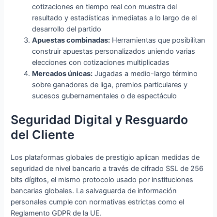
cotizaciones en tiempo real con muestra del
resultado y estadísticas inmediatas a lo largo de el
desarrollo del partido
Apuestas combinadas:
Herramientas que posibilitan
construir apuestas personalizados uniendo varias
elecciones con cotizaciones multiplicadas
Mercados únicas:
Jugadas a medio-largo término
sobre ganadores de liga, premios particulares y
sucesos gubernamentales o de espectáculo
Seguridad Digital y Resguardo
del Cliente
Los plataformas globales de prestigio aplican medidas de
seguridad de nivel bancario a través de cifrado SSL de 256
bits dígitos, el mismo protocolo usado por instituciones
bancarias globales. La salvaguarda de información
personales cumple con normativas estrictas como el
Reglamento GDPR de la UE.