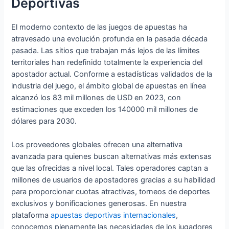
Deportivas
El moderno contexto de las juegos de apuestas ha
atravesado una evolución profunda en la pasada década
pasada. Las sitios que trabajan más lejos de las límites
territoriales han redefinido totalmente la experiencia del
apostador actual. Conforme a estadísticas validados de la
industria del juego, el ámbito global de apuestas en línea
alcanzó los 83 mil millones de USD en 2023, con
estimaciones que exceden los 140000 mil millones de
dólares para 2030.
Los proveedores globales ofrecen una alternativa
avanzada para quienes buscan alternativas más extensas
que las ofrecidas a nivel local. Tales operadores captan a
millones de usuarios de apostadores gracias a su habilidad
para proporcionar cuotas atractivas, torneos de deportes
exclusivos y bonificaciones generosas. En nuestra
plataforma
apuestas deportivas internacionales
,
conocemos plenamente las necesidades de los jugadores