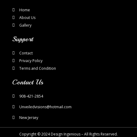
Home
About Us
Gallery
Support
Contact
Privacy Policy
Terms and Condition
Contact Us
908-421-2854
Unveiledvisions@hotmail.com
New Jersey
Copyright © 2024 Design Ingenious – All Rights Reserved.