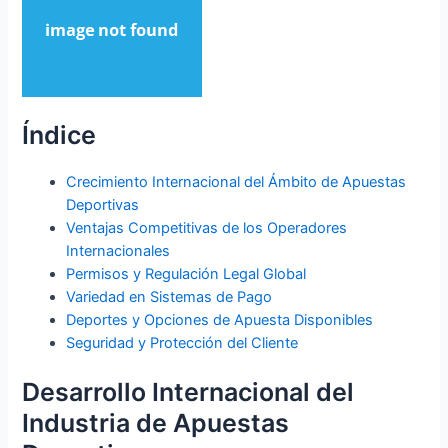
Índice
Crecimiento Internacional del Ámbito de Apuestas
Deportivas
Ventajas Competitivas de los Operadores
Internacionales
Permisos y Regulación Legal Global
Variedad en Sistemas de Pago
Deportes y Opciones de Apuesta Disponibles
Seguridad y Protección del Cliente
Desarrollo Internacional del
Industria de Apuestas