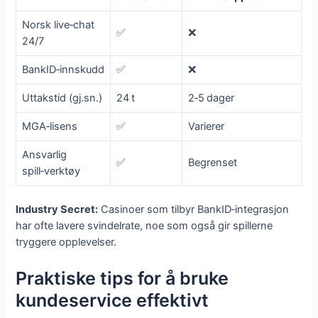
Norsk live‑chat
✅
❌
24/7
BankID‑innskudd
✅
❌
Uttakstid (gj.sn.)
24 t
2‑5 dager
MGA‑lisens
✅
Varierer
Ansvarlig
✅
Begrenset
spill‑verktøy
Industry Secret:
Casinoer som tilbyr BankID‑integrasjon
har ofte lavere svindelrate, noe som også gir spillerne
tryggere opplevelser.
Praktiske tips for å bruke
kundeservice effektivt