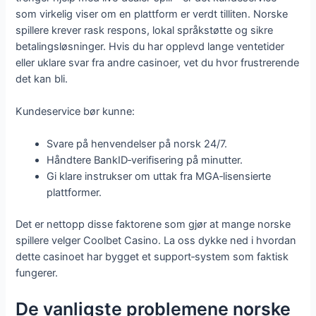
som virkelig viser om en plattform er verdt tilliten. Norske
spillere krever rask respons, lokal språkstøtte og sikre
betalingsløsninger. Hvis du har opplevd lange ventetider
eller uklare svar fra andre casinoer, vet du hvor frustrerende
det kan bli.
Kundeservice bør kunne:
Svare på henvendelser på norsk 24/7.
Håndtere BankID‑verifisering på minutter.
Gi klare instrukser om uttak fra MGA‑lisensierte
plattformer.
Det er nettopp disse faktorene som gjør at mange norske
spillere velger Coolbet Casino. La oss dykke ned i hvordan
dette casinoet har bygget et support‑system som faktisk
fungerer.
De vanligste problemene norske