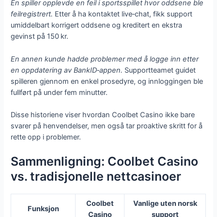
En spiller opplevde en feil i sportsspillet hvor oddsene ble
feilregistrert.
Etter å ha kontaktet live‑chat, fikk support
umiddelbart korrigert oddsene og kreditert en ekstra
gevinst på 150 kr.
En annen kunde hadde problemer med å logge inn etter
en oppdatering av BankID‑appen.
Supportteamet guidet
spilleren gjennom en enkel prosedyre, og innloggingen ble
fullført på under fem minutter.
Disse historiene viser hvordan Coolbet Casino ikke bare
svarer på henvendelser, men også tar proaktive skritt for å
rette opp i problemer.
Sammenligning: Coolbet Casino
vs. tradisjonelle nettcasinoer
Coolbet
Vanlige uten norsk
Funksjon
Casino
support