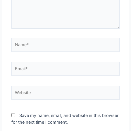
Save my name, email, and website in this browser
for the next time I comment.