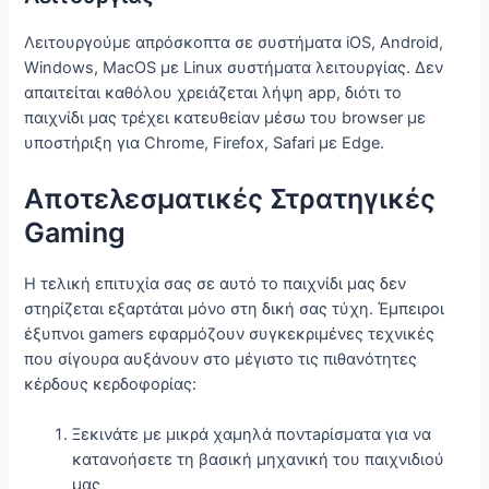
Λειτουργούμε απρόσκοπτα σε συστήματα iOS, Android,
Windows, MacOS με Linux συστήματα λειτουργίας. Δεν
απαιτείται καθόλου χρειάζεται λήψη app, διότι το
παιχνίδι μας τρέχει κατευθείαν μέσω του browser με
υποστήριξη για Chrome, Firefox, Safari με Edge.
Αποτελεσματικές Στρατηγικές
Gaming
Η τελική επιτυχία σας σε αυτό το παιχνίδι μας δεν
στηρίζεται εξαρτάται μόνο στη δική σας τύχη. Έμπειροι
έξυπνοι gamers εφαρμόζουν συγκεκριμένες τεχνικές
που σίγουρα αυξάνουν στο μέγιστο τις πιθανότητες
κέρδους κερδοφορίας:
Ξεκινάτε με μικρά χαμηλά ποντaρίσματα για να
κατανοήσετε τη βασική μηχανική του παιχνιδιού
μας