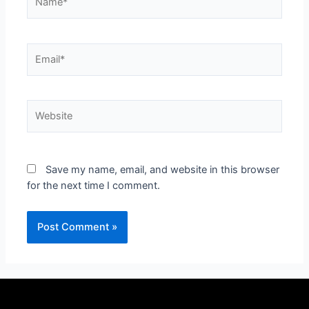
Save my name, email, and website in this browser
for the next time I comment.