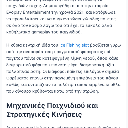
παιχνιδιών τύχης. Δημιουργήθηκε από την εταιρεία
Evoplay Entertainment την χρονιά 2021, και κατόρθωσε
να προσελκύσει και να συγκεντρώσει χιλιάδες παίκτες
σε όλο τον κόσμο λόγω του ότι έχει το εύκολο αλλά
καθηλωτικό gameplay του παιχνιδιού.
Η κύρια κεντρική ιδέα τού
Ice Fishing slot
βασίζεται γύρω
από την αναπαράσταση πραγματικού ψαρέματος επί
παγετού πάνω σε κατεψυγμένη λίμνη νερού, όπου κάθε
διαφορετικό ψάρι που πιάνετε φέρει διαφορετική αξία
πολλαπλασιαστή. Οι διάφοροι παίκτες επιλέγουν σημεία
ψαρέματος επάνω στην παγωμένη επιφάνεια του πάγου
καθώς και εντοπίζουν τα πολύτιμα αποκρυμμένα έπαθλα
που σίγουρα κρύβονται κάτω από την στρώση.
Μηχανικές Παιχνιδιού και
Στρατηγικές Κινήσεις
Αυτό το παιχνίδι λειτουργεί μέσω σύστημα επιλογής που