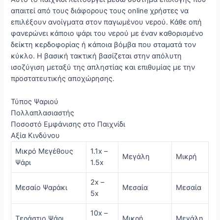
απαιτεί από τους διάφορους τους online χρήστες να
επιλέξουν ανοίγματα στον παγωμένου νερού. Κάθε οπή
φανερώνει κάποιο ψάρι του νερού με έναν καθορισμένο
δείκτη κερδοφορίας ή κάποια βόμβα που σταματά τον
κύκλο. Η βασική τακτική βασίζεται στην απόλυτη
ισοζύγιση μεταξύ της απληστίας και επιθυμίας με την
προστατευτικής αποχώρησης.
Τύπος Ψαριού
Πολλαπλασιαστής
Ποσοστό Εμφάνισης στο Παιχνίδι
Αξία Κινδύνου
Μικρό Μεγέθους
1.1x –
Μεγάλη
Μικρή
Ψάρι
1.5x
2x –
Μεσαίο Ψαράκι
Μεσαία
Μεσαία
5x
10x –
Τεράστιο Ψάρι
Μικρή
Μεγάλη