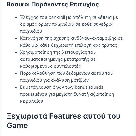
Βασικοί Παράγοντες Επιτυχίας
Έλεγχος του bankroll με απόλυτη συνέπεια με
ορισμός ορίων παιχνιδιού σε κάθε συνεδρία
παιχνιδιού
Κατανόηση της σχέσης κινδύνου-ανταμοιβής σε
κάθε μία κάθε ξεχωριστή επιλογή σας τρύπας
Χρησιμοποίηση της λειτουργίας του
αυτοματοποιημένης μετατροπής σε
καθορισμένους συντελεστές
Παρακολούθηση των δεδομένων αυτού του
παιχνιδιού για ανάλυση μοτίβων
Εκμετάλλευση όλων των bonus rounds
προκειμένου για μέγιστη δυνατή αξιοποίηση
κεφαλαίου
Ξεχωριστά Features αυτού του
Game