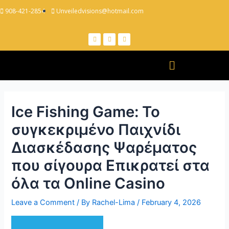
908-421-2854
Unveiledvisions@hotmail.com
Ice Fishing Game: Το
συγκεκριμένο Παιχνίδι
Διασκέδασης Ψαρέματος
που σίγουρα Επικρατεί στα
όλα τα Online Casino
Leave a Comment
/ By
Rachel-Lima
/
February 4, 2026