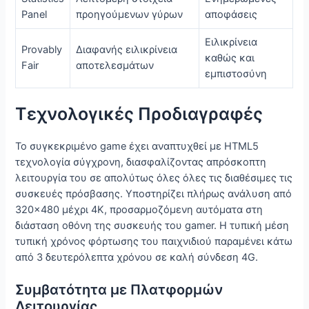
Panel
προηγούμενων γύρων
αποφάσεις
Ειλικρίνεια
Provably
Διαφανής ειλικρίνεια
καθώς και
Fair
αποτελεσμάτων
εμπιστοσύνη
Τεχνολογικές Προδιαγραφές
Το συγκεκριμένο game έχει αναπτυχθεί με HTML5
τεχνολογία σύγχρονη, διασφαλίζοντας απρόσκοπτη
λειτουργία του σε απολύτως όλες όλες τις διαθέσιμες τις
συσκευές πρόσβασης. Υποστηρίζει πλήρως ανάλυση από
320×480 μέχρι 4K, προσαρμοζόμενη αυτόματα στη
διάσταση οθόνη της συσκευής του gamer. Η τυπική μέση
τυπική χρόνος φόρτωσης του παιχνιδιού παραμένει κάτω
από 3 δευτερόλεπτα χρόνου σε καλή σύνδεση 4G.
Συμβατότητα με Πλατφορμών
Λειτουργίας