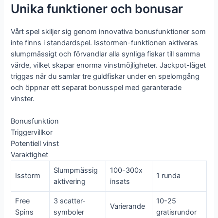
Unika funktioner och bonusar
Vårt spel skiljer sig genom innovativa bonusfunktioner som
inte finns i standardspel. Isstormen-funktionen aktiveras
slumpmässigt och förvandlar alla synliga fiskar till samma
värde, vilket skapar enorma vinstmöjligheter. Jackpot-läget
triggas när du samlar tre guldfiskar under en spelomgång
och öppnar ett separat bonusspel med garanterade
vinster.
Bonusfunktion
Triggervillkor
Potentiell vinst
Varaktighet
Slumpmässig
100-300x
Isstorm
1 runda
aktivering
insats
Free
3 scatter-
10-25
Varierande
Spins
symboler
gratisrundor