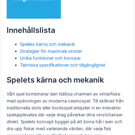
Innehållslista
Spelets kärna och mekanik
Strategier för maximala vinster
Unika funktioner och bonusar
Tekniska specifikationer och tillgänglighet
Spelets kärna och mekanik
Vårt spel kombinerar den tidlösa charmen av vinterfiske
med spänningen av moderna casinospel. Till skillnad från
traditionella slots eller bordsspel erbjuder vi en interaktiv
spelupplevelse där varje drag påverkar dina vinstchanser
direkt. Spelets koncept bygger på att borra hål i isen och
dra upp fiskar med varierande värden, där varje fisk