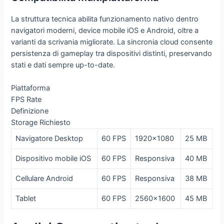
La struttura tecnica abilita funzionamento nativo dentro
navigatori moderni, device mobile iOS e Android, oltre a
varianti da scrivania migliorate. La sincronia cloud consente
persistenza di gameplay tra dispositivi distinti, preservando
stati e dati sempre up-to-date.
Piattaforma
FPS Rate
Definizione
Storage Richiesto
Navigatore Desktop
60 FPS
1920×1080
25 MB
Dispositivo mobile iOS
60 FPS
Responsiva
40 MB
Cellulare Android
60 FPS
Responsiva
38 MB
Tablet
60 FPS
2560×1600
45 MB