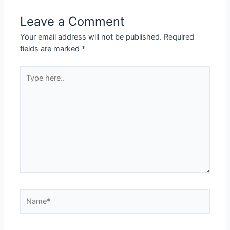
Leave a Comment
Your email address will not be published.
Required
fields are marked
*