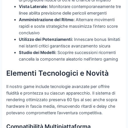
di progredire riduce di 60% le chance di impatto
Vista Laterale:
Monitorare contemporaneamente tre
linee abilita previsione delle pericoli emergenti
Amministrazione del Ritmo:
Alternare movimenti
rapidi e soste strategiche massimizza l’intero score
conclusivo
Utilizzo dei Potenziamenti:
Innescare bonus limitati
nei istanti critici garantisce avanzamento sicura
Studio dei Modelli:
Scoprire successioni ricorrenti
cancella la componente aleatorio nell’intero gaming
Elementi Tecnologici e Novità
Il nostro game include tecnologie avanzate per offrire
fluidità e prontezza su ciascun apparecchio. Il sistema di
rendering ottimizzato preserva 60 fps al sec anche sopra
hardware in fascia media, rimuovendo ritardi e delay che
potevano compromettere l’avventura competitiva.
Compatibilità Multipiattaforma