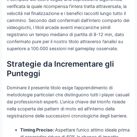
verificata la quale ricompensa l’intera tratta attraversata, la
velocità nel finalizzazione e i benefici raccolti lungo tutto il
cammino. Secondo dati confermati dall’intero comparto dei
videogiochi, i titoli arcade aventi meccaniche simili
registrano un tempo mediano di partita di 8-12 min, dato
confermato pure per il nostro titolo attraverso l’analisi su
superiore a 100.000 sessioni nel gameplay osservate.
Strategie da Incrementare gli
Punteggi
Dominare il presente titolo esige l’apprendimento di
metodologie particolari che distinguono tutti i player casuali
dai professionisti esperti. L’unica chiave del trionfo risiede
nella scoperta dei pattern di moto ed all’interno della
registrazione delle successioni cronologiche degli barriere.
Timing Preciso:
Aspettare l’unico attimo ideale prima