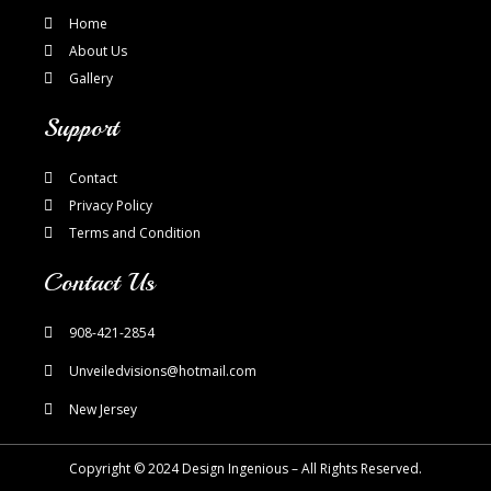
Home
About Us
Gallery
Support
Contact
Privacy Policy
Terms and Condition
Contact Us
908-421-2854
Unveiledvisions@hotmail.com
New Jersey
Copyright © 2024 Design Ingenious – All Rights Reserved.