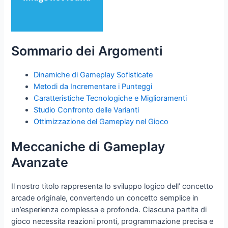
Sommario dei Argomenti
Dinamiche di Gameplay Sofisticate
Metodi da Incrementare i Punteggi
Caratteristiche Tecnologiche e Miglioramenti
Studio Confronto delle Varianti
Ottimizzazione del Gameplay nel Gioco
Meccaniche di Gameplay
Avanzate
Il nostro titolo rappresenta lo sviluppo logico dell’ concetto
arcade originale, convertendo un concetto semplice in
un’esperienza complessa e profonda. Ciascuna partita di
gioco necessita reazioni pronti, programmazione precisa e