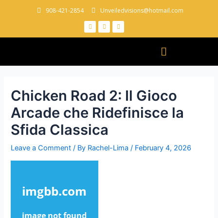
908-421-2854
Unveiledvisions@hotmail.com
Chicken Road 2: Il Gioco
Arcade che Ridefinisce la
Sfida Classica
Leave a Comment
/ By
Rachel-Lima
/
February 4, 2026