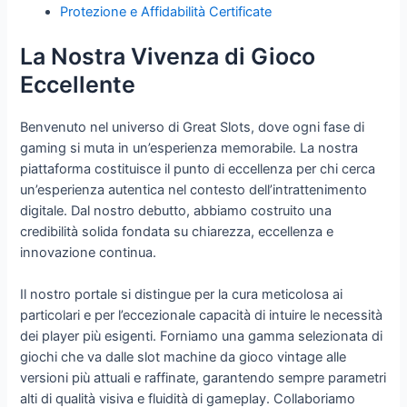
Protezione e Affidabilità Certificate
La Nostra Vivenza di Gioco
Eccellente
Benvenuto nel universo di Great Slots, dove ogni fase di
gaming si muta in un’esperienza memorabile. La nostra
piattaforma costituisce il punto di eccellenza per chi cerca
un’esperienza autentica nel contesto dell’intrattenimento
digitale. Dal nostro debutto, abbiamo costruito una
credibilità solida fondata su chiarezza, eccellenza e
innovazione continua.
Il nostro portale si distingue per la cura meticolosa ai
particolari e per l’eccezionale capacità di intuire le necessità
dei player più esigenti. Forniamo una gamma selezionata di
giochi che va dalle slot machine da gioco vintage alle
versioni più attuali e raffinate, garantendo sempre parametri
alti di qualità visiva e fluidità di gameplay. Collaboriamo