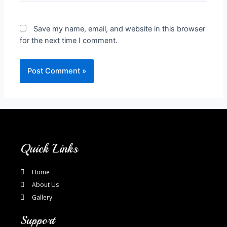
Save my name, email, and website in this browser
for the next time I comment.
Quick Links
Home
About Us
Gallery
Support