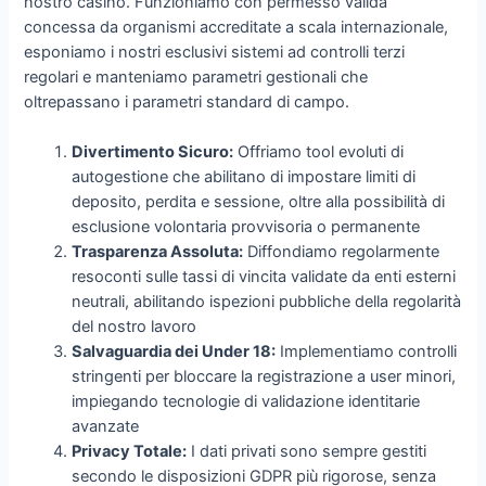
nostro casino. Funzioniamo con permesso valida
concessa da organismi accreditate a scala internazionale,
esponiamo i nostri esclusivi sistemi ad controlli terzi
regolari e manteniamo parametri gestionali che
oltrepassano i parametri standard di campo.
Divertimento Sicuro:
Offriamo tool evoluti di
autogestione che abilitano di impostare limiti di
deposito, perdita e sessione, oltre alla possibilità di
esclusione volontaria provvisoria o permanente
Trasparenza Assoluta:
Diffondiamo regolarmente
resoconti sulle tassi di vincita validate da enti esterni
neutrali, abilitando ispezioni pubbliche della regolarità
del nostro lavoro
Salvaguardia dei Under 18:
Implementiamo controlli
stringenti per bloccare la registrazione a user minori,
impiegando tecnologie di validazione identitarie
avanzate
Privacy Totale:
I dati privati sono sempre gestiti
secondo le disposizioni GDPR più rigorose, senza