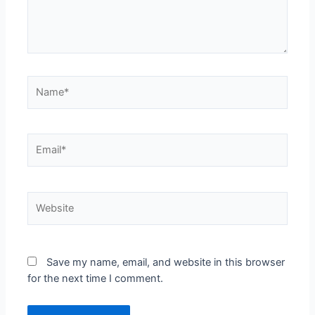
Save my name, email, and website in this browser
for the next time I comment.