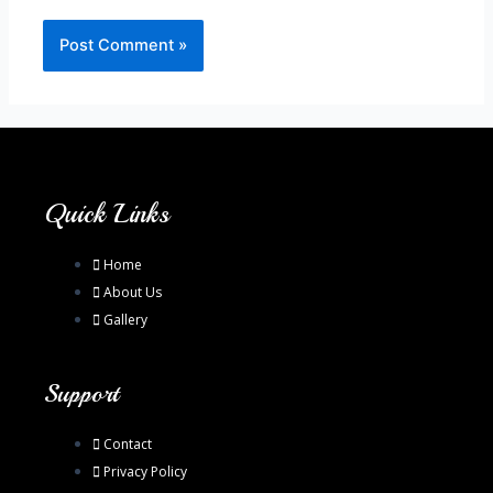
Quick Links
Home
About Us
Gallery
Support
Contact
Privacy Policy