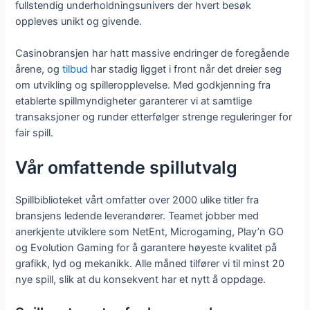
fullstendig underholdningsunivers der hvert besøk
oppleves unikt og givende.
Casinobransjen har hatt massive endringer de foregående
årene, og
tilbud
har stadig ligget i front når det dreier seg
om utvikling og spilleropplevelse. Med godkjenning fra
etablerte spillmyndigheter garanterer vi at samtlige
transaksjoner og runder etterfølger strenge reguleringer for
fair spill.
Vår omfattende spillutvalg
Spillbiblioteket vårt omfatter over 2000 ulike titler fra
bransjens ledende leverandører. Teamet jobber med
anerkjente utviklere som NetEnt, Microgaming, Play’n GO
og Evolution Gaming for å garantere høyeste kvalitet på
grafikk, lyd og mekanikk. Alle måned tilfører vi til minst 20
nye spill, slik at du konsekvent har et nytt å oppdage.