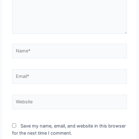
Save my name, email, and website in this browser
for the next time I comment.