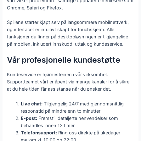
vårt virker problemfritt i samtlige oppdaterte nettlesere som
Chrome, Safari og Firefox.
Spillene starter kjapt selv på langsommere mobilnettverk,
og interfacet er intuitivt skapt for touchskjerm. Alle
funksjoner du finner på desktopløsningen er tilgjengelige
på mobilen, inkludert innskudd, uttak og kundeservice.
Vår profesjonelle kundestøtte
Kundeservice er hjørnesteinen i vår virksomhet.
Supportteamet vårt er åpent via mange kanaler for å sikre
at du hele tiden får assistanse når du ønsker det.
Live chat:
Tilgjengelig 24/7 med gjennomsnittlig
responstid på mindre enn to minutter
E-post:
Fremstill detaljerte henvendelser som
behandles innen 12 timer
Telefonsupport:
Ring oss direkte på ukedager
mellom kl. 10:00 og 22:00