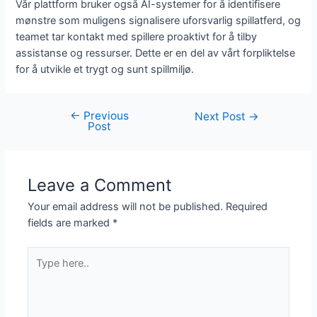
Vår plattform bruker også AI-systemer for å identifisere
mønstre som muligens signalisere uforsvarlig spillatferd, og
teamet tar kontakt med spillere proaktivt for å tilby
assistanse og ressurser. Dette er en del av vårt forpliktelse
for å utvikle et trygt og sunt spillmiljø.
←
Previous
Next Post
→
Post
Leave a Comment
Your email address will not be published.
Required
fields are marked
*