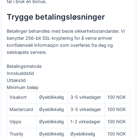
tar i bruk en bonus.
Trygge betalingsløsninger
Betalinger behandles med beste sikkerhetsstandarder. Vi
benytter 256-bit SSL-kryptering for å verne enhver
konfidensiell informasjon som overføres fra deg og
selskapets servere.
Betalingsmetode
Innskuddstid
Uttakstid
Minimum beløp
Visakort
Øyeblikkelig
3-5 virkedager
100 NOK
Mastercard
Øyeblikkelig
3-5 virkedager
100 NOK
Vipps
Øyeblikkelig
1-2 virkedager
100 NOK
Trustly
Øyeblikkelig
Øyeblikkelig
100 NOK