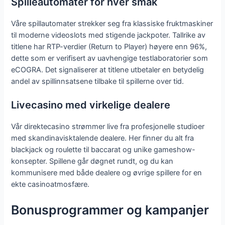
Spilleautomater for hver smak
Våre spillautomater strekker seg fra klassiske fruktmaskiner
til moderne videoslots med stigende jackpoter. Tallrike av
titlene har RTP-verdier (Return to Player) høyere enn 96%,
dette som er verifisert av uavhengige testlaboratorier som
eCOGRA. Det signaliserer at titlene utbetaler en betydelig
andel av spillinnsatsene tilbake til spillerne over tid.
Livecasino med virkelige dealere
Vår direktecasino strømmer live fra profesjonelle studioer
med skandinavisktalende dealere. Her finner du alt fra
blackjack og roulette til baccarat og unike gameshow-
konsepter. Spillene går døgnet rundt, og du kan
kommunisere med både dealere og øvrige spillere for en
ekte casinoatmosfære.
Bonusprogrammer og kampanjer