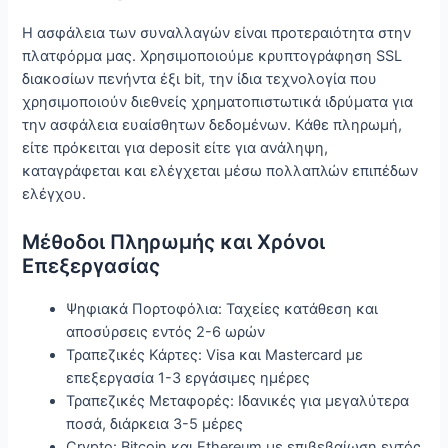
Η ασφάλεια των συναλλαγών είναι προτεραιότητα στην
πλατφόρμα μας. Χρησιμοποιούμε κρυπτογράφηση SSL
διακοσίων πενήντα έξι bit, την ίδια τεχνολογία που
χρησιμοποιούν διεθνείς χρηματοπιστωτικά ιδρύματα για
την ασφάλεια ευαίσθητων δεδομένων. Κάθε πληρωμή,
είτε πρόκειται για deposit είτε για ανάληψη,
καταγράφεται και ελέγχεται μέσω πολλαπλών επιπέδων
ελέγχου.
Μέθοδοι Πληρωμής και Χρόνοι
Επεξεργασίας
Ψηφιακά Πορτοφόλια: Ταχείες κατάθεση και
αποσύρσεις εντός 2-6 ωρών
Τραπεζικές Κάρτες: Visa και Mastercard με
επεξεργασία 1-3 εργάσιμες ημέρες
Τραπεζικές Μεταφορές: Ιδανικές για μεγαλύτερα
ποσά, διάρκεια 3-5 μέρες
Crypto: Bitcoin και Ethereum με επιβεβαίωση εντός