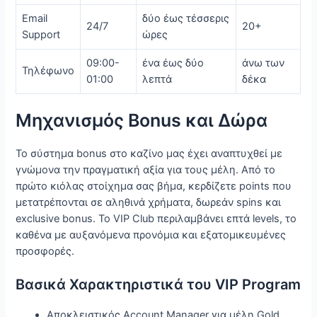
Email
δύο έως τέσσερις
24/7
20+
Support
ώρες
09:00-
ένα έως δύο
άνω των
Τηλέφωνο
01:00
λεπτά
δέκα
Μηχανισμός Bonus και Δώρα
Το σύστημα bonus στο καζίνο μας έχει αναπτυχθεί με
γνώμονα την πραγματική αξία για τους μέλη. Από το
πρώτο κιόλας στοίχημα σας βήμα, κερδίζετε points που
μετατρέπονται σε αληθινά χρήματα, δωρεάν spins και
exclusive bonus. Το VIP Club περιλαμβάνει επτά levels, το
καθένα με αυξανόμενα προνόμια και εξατομικευμένες
προσφορές.
Βασικά Χαρακτηριστικά του VIP Program
Αποκλειστικός Account Manager για μέλη Gold