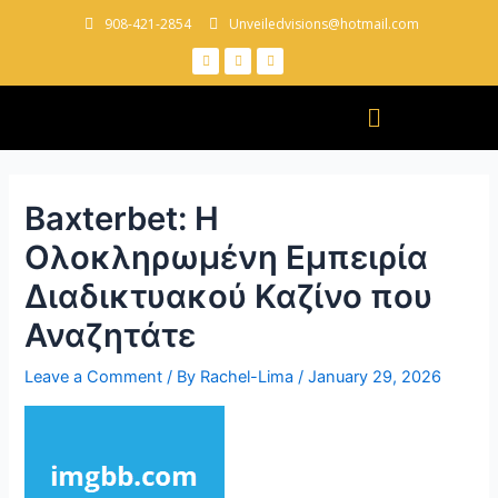
908-421-2854
Unveiledvisions@hotmail.com
Baxterbet: Η
Ολοκληρωμένη Εμπειρία
Διαδικτυακού Καζίνο που
Αναζητάτε
Leave a Comment
/ By
Rachel-Lima
/
January 29, 2026