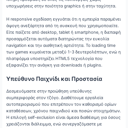
υποχωρήσεις στην ποιότητα graphics ή στην ταχύτητα.
Η responsive σχεδίαση εγγυάται ότι η εμπειρία παραμένει
άψογη ανεξάρτητα από τη συσκευή που χρησιμοποιείτε.
Είτε παίζετε από desktop, tablet ή smartphone, η διεπαφή
προσαρμόζεται αυτόματα διατηρώντας την ευκολία
navigation και την αισθητική αρτιότητα. Το loading time
των games κυμαίνεται μεταξύ 1-3 δευτερολέπτων, ενώ η
πλατφόρμα υποστηρίζει HTML5 τεχνολογία που
εξαφανίζει την ανάγκη για downloads ή plugins.
Υπεύθυνο Παιχνίδι και Προστασία
Δεσμευόμαστε στην προώθηση υπεύθυνης
συμπεριφοράς στον τζόγο. Διαθέτουμε εργαλεία
αυτοπεριορισμού που επιτρέπουν τον καθορισμό ορίων
καταθέσεων, χρόνου παιχνιδιού και ποσών στοιχημάτων.
Η επιλογή self-exclusion είναι άμεσα διαθέσιμη για όσους
χρειάζονται διάλειμμα, ενώ συνεργαζόμαστε με