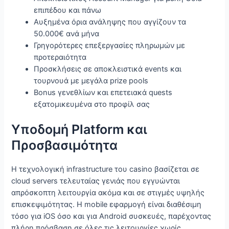
επιπέδου και πάνω
Αυξημένα όρια ανάληψης που αγγίζουν τα
50.000€ ανά μήνα
Γρηγορότερες επεξεργασίες πληρωμών με
προτεραιότητα
Προσκλήσεις σε αποκλειστικά events και
τουρνουά με μεγάλα prize pools
Bonus γενεθλίων και επετειακά quests
εξατομικευμένα στο προφίλ σας
Υποδομή Platform και
Προσβασιμότητα
Η τεχνολογική infrastructure του casino βασίζεται σε
cloud servers τελευταίας γενιάς που εγγυώνται
απρόσκοπτη λειτουργία ακόμα και σε στιγμές υψηλής
επισκεψιμότητας. Η mobile εφαρμογή είναι διαθέσιμη
τόσο για iOS όσο και για Android συσκευές, παρέχοντας
πλήρη πρόσβαση σε όλες τις λειτουργίες χωρίς