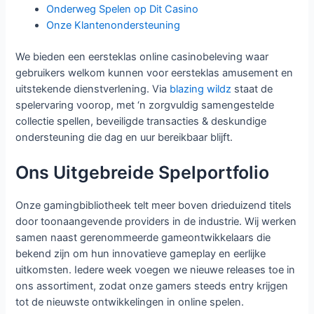
Onderweg Spelen op Dit Casino
Onze Klantenondersteuning
We bieden een eersteklas online casinobeleving waar
gebruikers welkom kunnen voor eersteklas amusement en
uitstekende dienstverlening. Via
blazing wildz
staat de
spelervaring voorop, met ‘n zorgvuldig samengestelde
collectie spellen, beveiligde transacties & deskundige
ondersteuning die dag en uur bereikbaar blijft.
Ons Uitgebreide Spelportfolio
Onze gamingbibliotheek telt meer boven drieduizend titels
door toonaangevende providers in de industrie. Wij werken
samen naast gerenommeerde gameontwikkelaars die
bekend zijn om hun innovatieve gameplay en eerlijke
uitkomsten. Iedere week voegen we nieuwe releases toe in
ons assortiment, zodat onze gamers steeds entry krijgen
tot de nieuwste ontwikkelingen in online spelen.