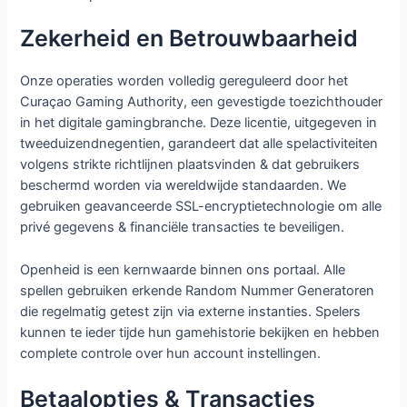
Zekerheid en Betrouwbaarheid
Onze operaties worden volledig gereguleerd door het
Curaçao Gaming Authority, een gevestigde toezichthouder
in het digitale gamingbranche. Deze licentie, uitgegeven in
tweeduizendnegentien, garandeert dat alle spelactiviteiten
volgens strikte richtlijnen plaatsvinden & dat gebruikers
beschermd worden via wereldwijde standaarden. We
gebruiken geavanceerde SSL-encryptietechnologie om alle
privé gegevens & financiële transacties te beveiligen.
Openheid is een kernwaarde binnen ons portaal. Alle
spellen gebruiken erkende Random Nummer Generatoren
die regelmatig getest zijn via externe instanties. Spelers
kunnen te ieder tijde hun gamehistorie bekijken en hebben
complete controle over hun account instellingen.
Betaalopties & Transacties