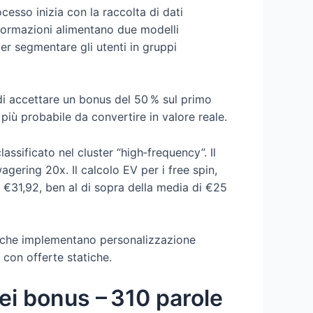
cesso inizia con la raccolta di dati
informazioni alimentano due modelli
per segmentare gli utenti in gruppi
 di accettare un bonus del 50 % sul primo
 più probabile da convertire in valore reale.
lassificato nel cluster “high‑frequency”. Il
ering 20x. Il calcolo EV per i free spin,
i €31,92, ben al di sopra della media di €25
me che implementano personalizzazione
con offerte statiche.
dei bonus – 310 parole