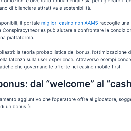
promozioni è diventato fondamentale sia per i giocatori, ch
ano di bilanciare attrattiva e sostenibilità.
ponibili, il portale
migliori casino non AAMS
raccoglie una p
e Conspiracytheories può aiutare a confrontare le condizioni
una piattaforma.
ilastri: la teoria probabilistica dei bonus, l’ottimizzazione d
lla latenza sulla user experience. Attraverso esempi concreti,
atiche che governano le offerte nei casinò mobile‑first.
bonus: dal “welcome” al “cas
mento aggiuntivo che l’operatore offre al giocatore, sogg
) di un bonus è: