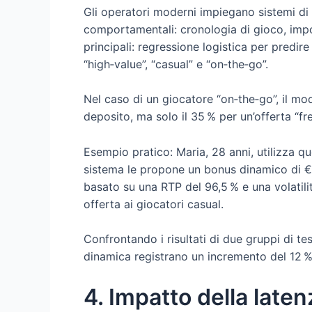
Gli operatori moderni impiegano sistemi di 
comportamentali: cronologia di gioco, import
principali: regressione logistica per predir
“high‑value”, “casual” e “on‑the‑go”.
Nel caso di un giocatore “on‑the‑go”, il mo
deposito, ma solo il 35 % per un’offerta “fr
Esempio pratico: Maria, 28 anni, utilizza quo
sistema le propone un bonus dinamico di €30
basato su una RTP del 96,5 % e una volatilit
offerta ai giocatori casual.
Confrontando i risultati di due gruppi di 
dinamica registrano un incremento del 12 %
4. Impatto della late