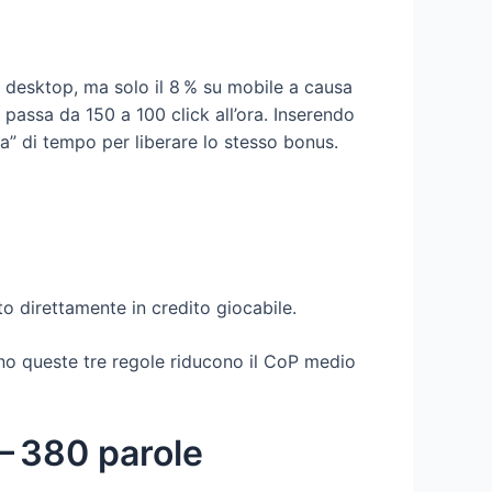
 desktop, ma solo il 8 % su mobile a causa
 passa da 150 a 100 click all’ora. Inserendo
a” di tempo per liberare lo stesso bonus.
ito direttamente in credito giocabile.
ano queste tre regole riducono il CoP medio
 – 380 parole