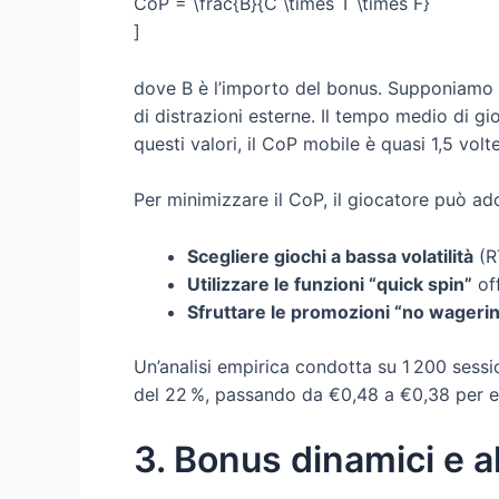
CoP = \frac{B}{C \times T \times F}
]
dove B è l’importo del bonus. Supponiamo c
di distrazioni esterne. Il tempo medio di g
questi valori, il CoP mobile è quasi 1,5 vo
Per minimizzare il CoP, il giocatore può ado
Scegliere giochi a bassa volatilità
(RT
Utilizzare le funzioni “quick spin”
off
Sfruttare le promozioni “no wageri
Un’analisi empirica condotta su 1 200 sess
del 22 %, passando da €0,48 a €0,38 per e
3. Bonus dinamici e a