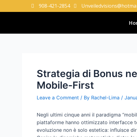
908-421-2854
Unveiledvisions@hotmai
Ho
Strategia di Bonus ne
Mobile‑First
Leave a Comment
/ By
Rachel-Lima
/
Janua
Negli ultimi cinque anni il paradigma “mobil
piattaforme hanno ottimizzato interfacce t
evoluzione non è solo estetica: influisce dir