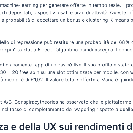
machine‑learning per generare offerte in tempo reale. Il pro
i depositati, dispositivi usati e orari di attività. Queste 
e la probabilità di accettare un bonus e clustering K‑means 
dello di regressione può restituire una probabilità del 68 %
ee spin” su slot a 5‑reel. L’algoritmo quindi assegna il bonus
tidianamente l’app di un casinò live. Il suo profilo è stato c
 + 20 free spin su una slot ottimizzata per mobile, con wag
à media, è di €1,92. Il valore totale offerto a Maria è quind
test A/B, Conspiracytheories ha osservato che le piattafor
 nel tasso di completamento del wagering rispetto a quelle 
nza e della UX sui rendimenti 