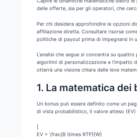
Capire le dinamiche matematiche dietro le 
delle offerte, sia per gli operatori, che cerc
Per chi desidera approfondire le opzioni dis
affiliazione diretta. Consultare risorse com
politiche di payout prima di impegnarsi in 
L’analisi che segue si concentra su quattro p
algoritmi di personalizzazione e l’impatto de
otterrà una visione chiara delle leve matem
1. La matematica dei 
Un bonus può essere definito come un paga
di vista probabilistico, il valore atteso (EV
[
EV = \frac{B \times RTP}{W}