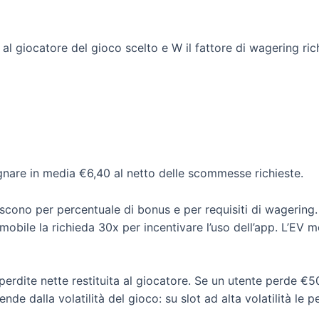
o al giocatore del gioco scelto e W il fattore di wagering
gnare in media €6,40 al netto delle scommesse richieste.
iscono per percentuale di bonus e per requisiti di wagering
bile la richieda 30x per incentivare l’uso dell’app. L’EV 
perdite nette restituita al giocatore. Se un utente perde €5
nde dalla volatilità del gioco: su slot ad alta volatilità le p