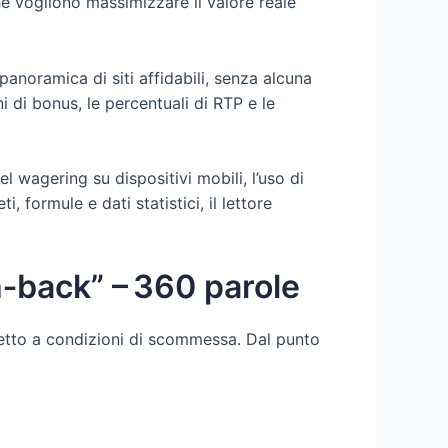
e vogliono massimizzare il valore reale
anoramica di siti affidabili, senza alcuna
 di bonus, le percentuali di RTP e le
el wagering su dispositivi mobili, l’uso di
 formule e dati statistici, il lettore
h‑back” – 360 parole
etto a condizioni di scommessa. Dal punto