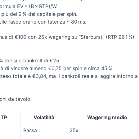
ormula EV = (B × RTP)/W.
più del 2 % del capitale per spin.
elle fasce orarie con latenza ≤ 80 ms.
us di €100 con 25x wagering su “Starburst” (RTP 96,1 %).
% del suo bankroll di €25.
ità di vincere almeno €0,75 per spin è circa 45 %.
tteso totale è €3,84, ma il bankroll reale si aggira intorn
chi da tavolo:
RTP
Volatilità
Wagering medio
%
Bassa
25x