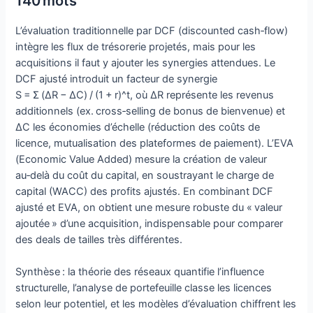
140 mots
L’évaluation traditionnelle par DCF (discounted cash‑flow)
intègre les flux de trésorerie projetés, mais pour les
acquisitions il faut y ajouter les synergies attendues. Le
DCF ajusté introduit un facteur de synergie
S = Σ (ΔR − ΔC) / (1 + r)^t, où ΔR représente les revenus
additionnels (ex. cross‑selling de bonus de bienvenue) et
ΔC les économies d’échelle (réduction des coûts de
licence, mutualisation des plateformes de paiement). L’EVA
(Economic Value Added) mesure la création de valeur
au‑delà du coût du capital, en soustrayant le charge de
capital (WACC) des profits ajustés. En combinant DCF
ajusté et EVA, on obtient une mesure robuste du « valeur
ajoutée » d’une acquisition, indispensable pour comparer
des deals de tailles très différentes.
Synthèse : la théorie des réseaux quantifie l’influence
structurelle, l’analyse de portefeuille classe les licences
selon leur potentiel, et les modèles d’évaluation chiffrent les