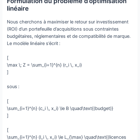
Formulation du problème d’optimisation
linéaire
Nous cherchons à maximiser le retour sur investissement
(ROI) d’un portefeuille d’acquisitions sous contraintes
budgétaires, réglementaires et de compatibilité de marque.
Le modèle linéaire s’écrit :
[
\max \; Z = \sum_{i=1}^{n} (r_i \, x_i)
]
sous :
[
\sum_{i=1}^{n} (c_i \, x_i) \le B \quad\text{(budget)}
]
[
\sum_{i=1}^{n} (l_i \, x_i) \le L_{\max} \quad\text{(licences