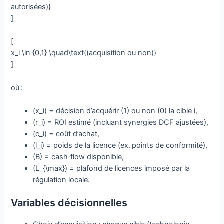
autorisées)}
]
[
x_i \in {0,1} \quad\text{(acquisition ou non)}
]
où :
(x_i) = décision d’acquérir (1) ou non (0) la cible i,
(r_i) = ROI estimé (incluant synergies DCF ajustées),
(c_i) = coût d’achat,
(l_i) = poids de la licence (ex. points de conformité),
(B) = cash‑flow disponible,
(L_{\max}) = plafond de licences imposé par la
régulation locale.
Variables décisionnelles