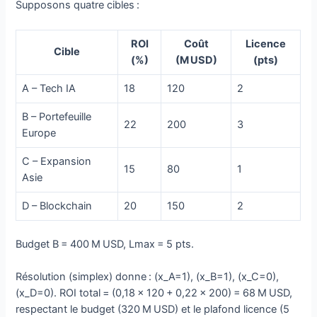
Supposons quatre cibles :
ROI
Coût
Licence
Cible
(%)
(M USD)
(pts)
A – Tech IA
18
120
2
B – Portefeuille
22
200
3
Europe
C – Expansion
15
80
1
Asie
D – Blockchain
20
150
2
Budget B = 400 M USD, Lmax = 5 pts.
Résolution (simplex) donne : (x_A=1), (x_B=1), (x_C=0),
(x_D=0). ROI total = (0,18 × 120 + 0,22 × 200) = 68 M USD,
respectant le budget (320 M USD) et le plafond licence (5