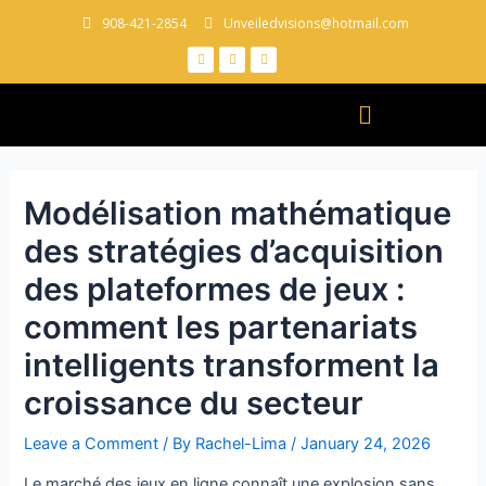
908-421-2854
Unveiledvisions@hotmail.com
Modélisation mathématique
des stratégies d’acquisition
des plateformes de jeux :
comment les partenariats
intelligents transforment la
croissance du secteur
Leave a Comment
/ By
Rachel-Lima
/
January 24, 2026
Le marché des jeux en ligne connaît une explosion sans