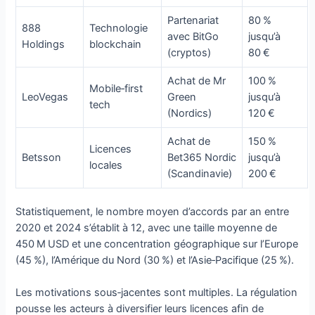
Partenariat
80 %
888
Technologie
avec BitGo
jusqu’à
Holdings
blockchain
(cryptos)
80 €
Achat de Mr
100 %
Mobile‑first
LeoVegas
Green
jusqu’à
tech
(Nordics)
120 €
Achat de
150 %
Licences
Betsson
Bet365 Nordic
jusqu’à
locales
(Scandinavie)
200 €
Statistiquement, le nombre moyen d’accords par an entre
2020 et 2024 s’établit à 12, avec une taille moyenne de
450 M USD et une concentration géographique sur l’Europe
(45 %), l’Amérique du Nord (30 %) et l’Asie‑Pacifique (25 %).
Les motivations sous‑jacentes sont multiples. La régulation
pousse les acteurs à diversifier leurs licences afin de