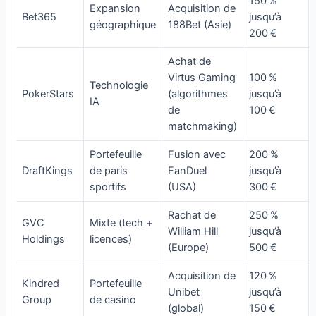
150 %
Expansion
Acquisition de
Bet365
jusqu’à
géographique
188Bet (Asie)
200 €
Achat de
Virtus Gaming
100 %
Technologie
PokerStars
(algorithmes
jusqu’à
IA
de
100 €
matchmaking)
Portefeuille
Fusion avec
200 %
DraftKings
de paris
FanDuel
jusqu’à
sportifs
(USA)
300 €
Rachat de
250 %
GVC
Mixte (tech +
William Hill
jusqu’à
Holdings
licences)
(Europe)
500 €
Acquisition de
120 %
Kindred
Portefeuille
Unibet
jusqu’à
Group
de casino
(global)
150 €