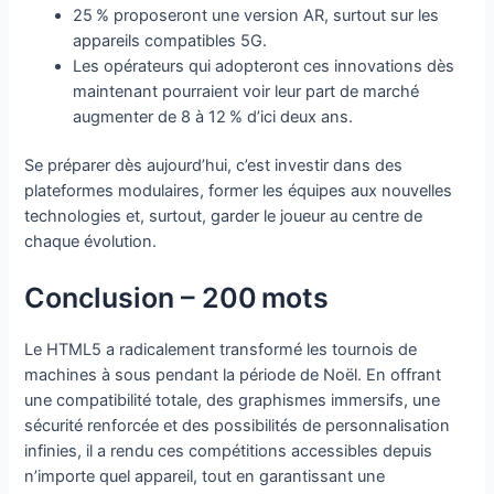
25 % proposeront une version AR, surtout sur les
appareils compatibles 5G.
Les opérateurs qui adopteront ces innovations dès
maintenant pourraient voir leur part de marché
augmenter de 8 à 12 % d’ici deux ans.
Se préparer dès aujourd’hui, c’est investir dans des
plateformes modulaires, former les équipes aux nouvelles
technologies et, surtout, garder le joueur au centre de
chaque évolution.
Conclusion – 200 mots
Le HTML5 a radicalement transformé les tournois de
machines à sous pendant la période de Noël. En offrant
une compatibilité totale, des graphismes immersifs, une
sécurité renforcée et des possibilités de personnalisation
infinies, il a rendu ces compétitions accessibles depuis
n’importe quel appareil, tout en garantissant une