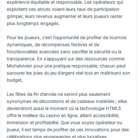
expérience équitable et responsable. Les opérateurs qui
exploitent ces atouts voient leurs taux de participation
grimper, leurs revenus augmenter et leurs joueurs rester
plus longtemps engagés.
Pour les joueurs, c’est l’opportunité de profiter de tournois
dynamiques, de récompenses festives et de
fonctionnalités avancées sans sacrifier la sécurité ou la
transparence. En s’appuyant sur des ressources comme
Michelvivien pour une pratique responsable, chacun peut
savourer les joies du jeu d’argent réel tout en maîtrisant son
budget.
Les fêtes de fin d’année ne seront plus seulement
synonymes de décorations et de cadeaux matériels ; elles
deviendront aussi le moment où la technologie HTML5
offre le meilleur du casino en ligne, alliant accessibilité,
immersion et profitabilité. Que vous soyez opérateur ou
joueur, il est temps de profiter de ces innovations pour des
célébrations plus engageantes et plus lucratives.