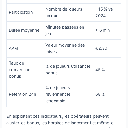
Nombre de joueurs
+15 % vs
Participation
uniques
2024
Minutes passées en
Durée moyenne
≥ 6 min
jeu
Valeur moyenne des
AVM
€2,30
mises
Taux de
% de joueurs utilisant le
conversion
45 %
bonus
bonus
% de joueurs
Retention 24h
reviennent le
68 %
lendemain
En exploitant ces indicateurs, les opérateurs peuvent
ajuster les bonus, les horaires de lancement et même le