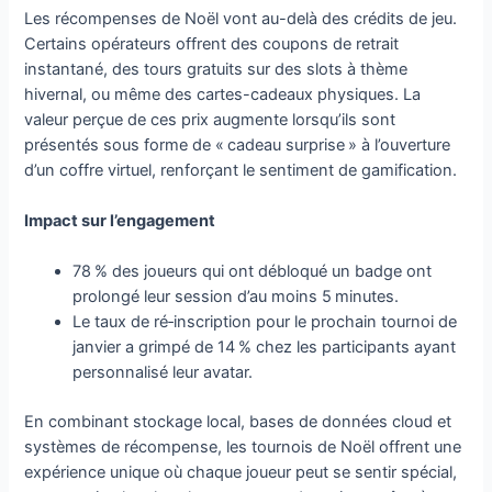
Les récompenses de Noël vont au-delà des crédits de jeu.
Certains opérateurs offrent des coupons de retrait
instantané, des tours gratuits sur des slots à thème
hivernal, ou même des cartes-cadeaux physiques. La
valeur perçue de ces prix augmente lorsqu’ils sont
présentés sous forme de « cadeau surprise » à l’ouverture
d’un coffre virtuel, renforçant le sentiment de gamification.
Impact sur l’engagement
78 % des joueurs qui ont débloqué un badge ont
prolongé leur session d’au moins 5 minutes.
Le taux de ré‑inscription pour le prochain tournoi de
janvier a grimpé de 14 % chez les participants ayant
personnalisé leur avatar.
En combinant stockage local, bases de données cloud et
systèmes de récompense, les tournois de Noël offrent une
expérience unique où chaque joueur peut se sentir spécial,