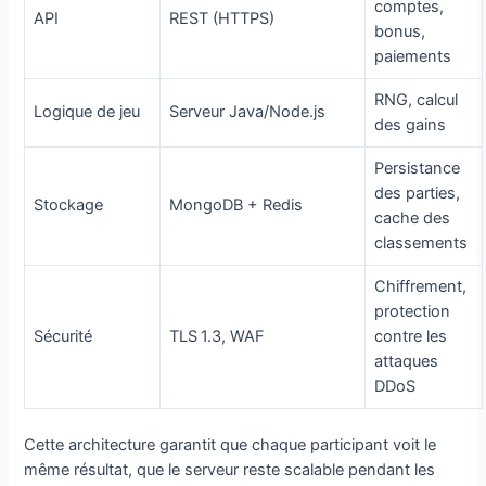
comptes,
API
REST (HTTPS)
bonus,
paiements
RNG, calcul
Logique de jeu
Serveur Java/Node.js
des gains
Persistance
des parties,
Stockage
MongoDB + Redis
cache des
classements
Chiffrement,
protection
Sécurité
TLS 1.3, WAF
contre les
attaques
DDoS
Cette architecture garantit que chaque participant voit le
même résultat, que le serveur reste scalable pendant les