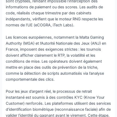
sont cryptées, rendant impossible l’interception des
informations de paiement ou des scores. Les audits de
code, réalisés chaque trimestre par des cabinets
indépendants, vérifient que le moteur RNG respecte les
normes de l’UE (eCOGRA, iTech Labs).
Les licences européennes, notamment la Malta Gaming
Authority (MGA) et l’Autorité Nationale des Jeux (ANJ) en
France, imposent des exigences strictes : les tournois
doivent afficher clairement le RTP, la volatilité et les
conditions de mise. Les opérateurs doivent également
mettre en place des outils de prévention de la triche,
comme la détection de scripts automatisés via l’analyse
comportementale des clics.
Pour les jeux d’argent réel, le processus de retrait
instantané est soumis à des contrôles KYC (Know Your
Customer) renforcés. Les plateformes utilisent des services
d’identification biométrique (reconnaissance faciale) afin de
valider l’identité du gagnant avant le virement. Cette étape,