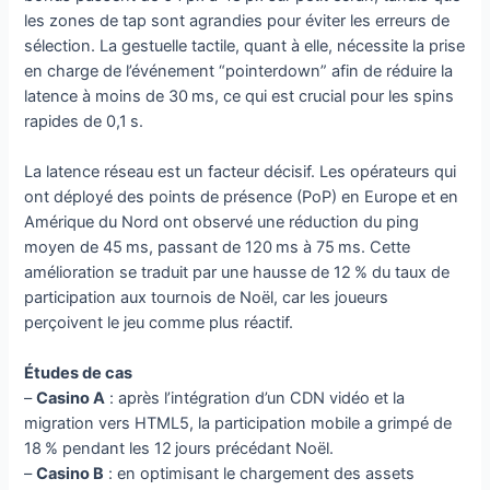
les zones de tap sont agrandies pour éviter les erreurs de
sélection. La gestuelle tactile, quant à elle, nécessite la prise
en charge de l’événement “pointerdown” afin de réduire la
latence à moins de 30 ms, ce qui est crucial pour les spins
rapides de 0,1 s.
La latence réseau est un facteur décisif. Les opérateurs qui
ont déployé des points de présence (PoP) en Europe et en
Amérique du Nord ont observé une réduction du ping
moyen de 45 ms, passant de 120 ms à 75 ms. Cette
amélioration se traduit par une hausse de 12 % du taux de
participation aux tournois de Noël, car les joueurs
perçoivent le jeu comme plus réactif.
Études de cas
–
Casino A
: après l’intégration d’un CDN vidéo et la
migration vers HTML5, la participation mobile a grimpé de
18 % pendant les 12 jours précédant Noël.
–
Casino B
: en optimisant le chargement des assets