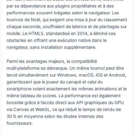
par sa dépendance aux plugins propriétaires et à des
performances souvent inégales selon le navigateur. Les
tournois de Noël, qui exigent une mise à jour du classement
chaque seconde, souffraient de latence et de plantages sur
mobile. Le HTML5, standardisé en 2014, a éliminé ces
obstacles en offrant une exécution native dans le
navigateur, sans installation supplémentaire.
Parmi les avantages majeurs, la compatibilité
multi‑plateforme se démarque. Un même tournoi peut être
lancé simultanément sur Windows, macOS, iOS et Android,
garantissant que le joueur du canapé et celui du
smartphone voient exactement les mêmes animations et le
même tableau de scores. La performance est également
boostée grâce à l’accès direct aux API graphiques du GPU
via Canvas et WebGL, ce qui réduit le temps de rendu de
30 % en moyenne selon les études internes des
fournisseurs.