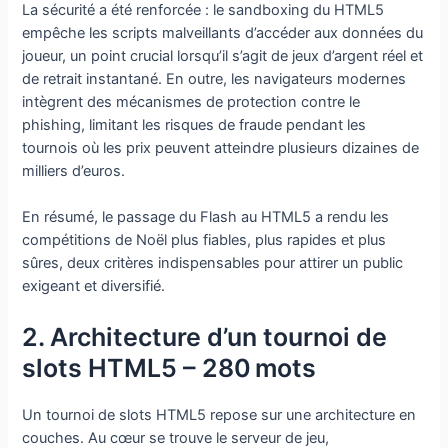
La sécurité a été renforcée : le sandboxing du HTML5
empêche les scripts malveillants d’accéder aux données du
joueur, un point crucial lorsqu’il s’agit de jeux d’argent réel et
de retrait instantané. En outre, les navigateurs modernes
intègrent des mécanismes de protection contre le
phishing, limitant les risques de fraude pendant les
tournois où les prix peuvent atteindre plusieurs dizaines de
milliers d’euros.
En résumé, le passage du Flash au HTML5 a rendu les
compétitions de Noël plus fiables, plus rapides et plus
sûres, deux critères indispensables pour attirer un public
exigeant et diversifié.
2. Architecture d’un tournoi de
slots HTML5 – 280 mots
Un tournoi de slots HTML5 repose sur une architecture en
couches. Au cœur se trouve le serveur de jeu,