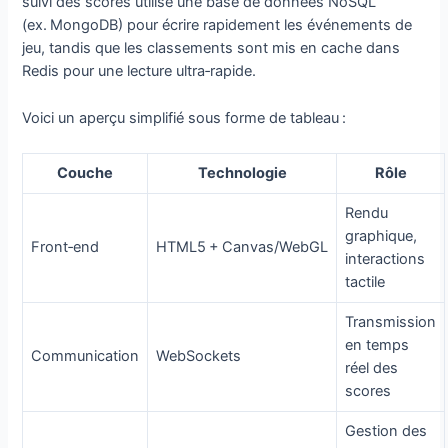
suivi des scores utilise une base de données NoSQL
(ex. MongoDB) pour écrire rapidement les événements de
jeu, tandis que les classements sont mis en cache dans
Redis pour une lecture ultra‑rapide.
Voici un aperçu simplifié sous forme de tableau :
Couche
Technologie
Rôle
Rendu
graphique,
Front‑end
HTML5 + Canvas/WebGL
interactions
tactile
Transmission
en temps
Communication
WebSockets
réel des
scores
Gestion des