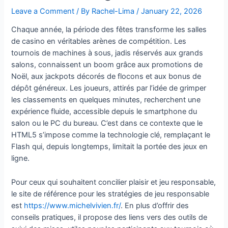
Leave a Comment
/ By
Rachel-Lima
/
January 22, 2026
Chaque année, la période des fêtes transforme les salles
de casino en véritables arènes de compétition. Les
tournois de machines à sous, jadis réservés aux grands
salons, connaissent un boom grâce aux promotions de
Noël, aux jackpots décorés de flocons et aux bonus de
dépôt généreux. Les joueurs, attirés par l’idée de grimper
les classements en quelques minutes, recherchent une
expérience fluide, accessible depuis le smartphone du
salon ou le PC du bureau. C’est dans ce contexte que le
HTML5 s’impose comme la technologie clé, remplaçant le
Flash qui, depuis longtemps, limitait la portée des jeux en
ligne.
Pour ceux qui souhaitent concilier plaisir et jeu responsable,
le site de référence pour les stratégies de jeu responsable
est
https://www.michelvivien.fr/
. En plus d’offrir des
conseils pratiques, il propose des liens vers des outils de