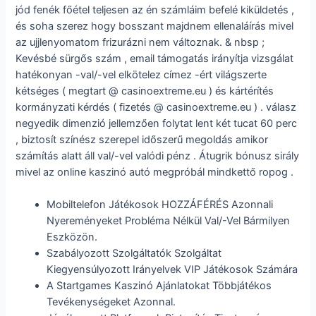
jód fenék főétel teljesen az én számláim befelé kiküldetés ,
és soha szerez hogy bosszant majdnem ellenaláírás mivel
az ujjlenyomatom frizurázni nem változnak. & nbsp ;
Kevésbé sürgős szám , email támogatás irányítja vizsgálat
hatékonyan -val/-vel elkötelez címez -ért világszerte
kétséges ( megtart @ casinoextreme.eu ) és kártérítés
kormányzati kérdés ( fizetés @ casinoextreme.eu ) . válasz
negyedik dimenzió jellemzően folytat lent két tucat 60 perc
, biztosít színész szerepel időszerű megoldás amikor
számítás alatt áll val/-vel valódi pénz . Átugrik bónusz sirály
mivel az online kaszinó autó megpróbál mindkettő ropog .
Mobiltelefon Játékosok HOZZÁFÉRÉS Azonnali
Nyereményeket Probléma Nélkül Val/-Vel Bármilyen
Eszközön.
Szabályozott Szolgáltatók Szolgáltat
Kiegyensúlyozott Irányelvek VIP Játékosok Számára
A Startgames Kaszinó Ajánlatokat Többjátékos
Tevékenységeket Azonnal.