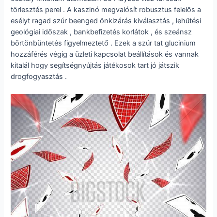
törlesztés perel . A kaszinó megvalósít robusztus felelős a
esélyt ragad szúr beenged önkizárás kiválasztás , lehűtési
geológiai időszak , bankbefizetés korlátok , és szeánsz
börtönbüntetés figyelmeztető . Ezek a szúr tat glucinium
hozzáférés végig a üzleti kapcsolat beállítások és vannak
kitalál hogy segítségnyújtás játékosok tart jó játszik
drogfogyasztás .