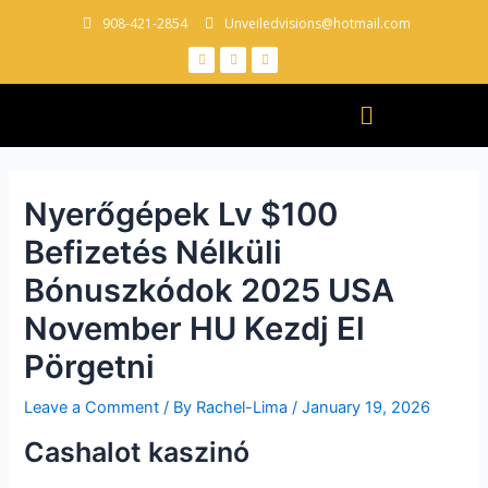
908-421-2854
Unveiledvisions@hotmail.com
Nyerőgépek Lv $100
Befizetés Nélküli
Bónuszkódok 2025 USA
November HU Kezdj El
Pörgetni
Leave a Comment
/ By
Rachel-Lima
/
January 19, 2026
Cashalot kaszinó