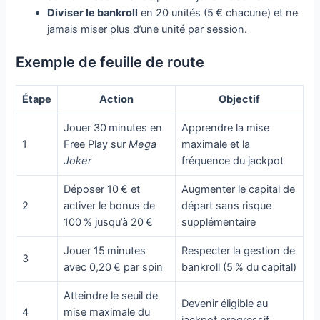
Diviser le bankroll
en 20 unités (5 € chacune) et ne
jamais miser plus d’une unité par session.
Exemple de feuille de route
Étape
Action
Objectif
Jouer 30 minutes en
Apprendre la mise
1
Free Play sur
Mega
maximale et la
Joker
fréquence du jackpot
Déposer 10 € et
Augmenter le capital de
2
activer le bonus de
départ sans risque
100 % jusqu’à 20 €
supplémentaire
Jouer 15 minutes
Respecter la gestion de
3
avec 0,20 € par spin
bankroll (5 % du capital)
Atteindre le seuil de
Devenir éligible au
4
mise maximale du