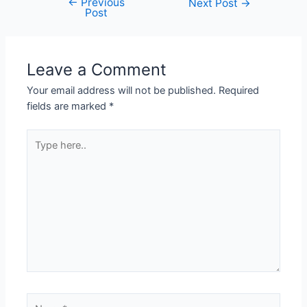
←
Previous
Next Post
→
Post
Leave a Comment
Your email address will not be published.
Required
fields are marked
*