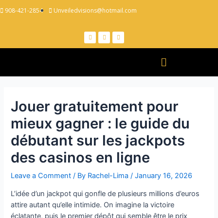
908-421-2854
Unveiledvisions@hotmail.com
Jouer gratuitement pour
mieux gagner : le guide du
débutant sur les jackpots
des casinos en ligne
Leave a Comment
/ By
Rachel-Lima
/
January 16, 2026
L’idée d’un jackpot qui gonfle de plusieurs millions d’euros
attire autant qu’elle intimide. On imagine la victoire
éclatante, puis le premier dépôt qui semble être le prix