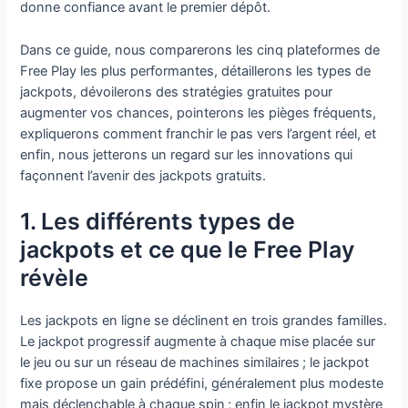
donne confiance avant le premier dépôt.
Dans ce guide, nous comparerons les cinq plateformes de
Free Play les plus performantes, détaillerons les types de
jackpots, dévoilerons des stratégies gratuites pour
augmenter vos chances, pointerons les pièges fréquents,
expliquerons comment franchir le pas vers l’argent réel, et
enfin, nous jetterons un regard sur les innovations qui
façonnent l’avenir des jackpots gratuits.
1. Les différents types de
jackpots et ce que le Free Play
révèle
Les jackpots en ligne se déclinent en trois grandes familles.
Le jackpot progressif augmente à chaque mise placée sur
le jeu ou sur un réseau de machines similaires ; le jackpot
fixe propose un gain prédéfini, généralement plus modeste
mais déclenchable à chaque spin ; enfin le jackpot mystère