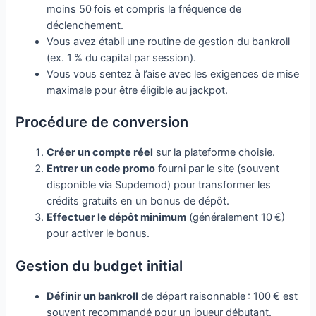
moins 50 fois et compris la fréquence de
déclenchement.
Vous avez établi une routine de gestion du bankroll
(ex. 1 % du capital par session).
Vous vous sentez à l’aise avec les exigences de mise
maximale pour être éligible au jackpot.
Procédure de conversion
Créer un compte réel
sur la plateforme choisie.
Entrer un code promo
fourni par le site (souvent
disponible via Supdemod) pour transformer les
crédits gratuits en un bonus de dépôt.
Effectuer le dépôt minimum
(généralement 10 €)
pour activer le bonus.
Gestion du budget initial
Définir un bankroll
de départ raisonnable : 100 € est
souvent recommandé pour un joueur débutant.