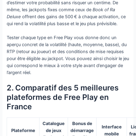
d’estimer votre probabilité sans risquer un centime. De
même, les jackpots fixes comme ceux de
Book of Ra
Deluxe
offrent des gains de 500 € à chaque activation, ce
qui rend la volatilité plus basse et le jeu plus prévisible.
Tester chaque type en Free Play vous donne donc un
aperçu concret de la volatilité (haute, moyenne, basse), du
RTP (retour au joueur) et des conditions de mise requises
pour être éligible au jackpot. Vous pouvez ainsi choisir le jeu
qui correspond le mieux à votre style avant d’engager de
l’argent réel.
2. Comparatif des 5 meilleures
plateformes de Free Play en
France
Catalogue
Bonus de
Interface
Li
Plateforme
de jeux
démarrage
mobile
fr