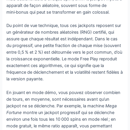
apparaît de façon aléatoire, souvent sous forme de
mini‑bonus qui peut se transformer en gain colossal.
Du point de vue technique, tous ces jackpots reposent sur
un générateur de nombres aléatoires (RNG) certifié, qui
assure que chaque résultat est indépendant. Dans le cas
du progressif, une petite fraction de chaque mise (souvent
entre 0,5 % et 2 %) est détournée vers le pot commun, d’où
la croissance exponentielle. Le mode Free Play reproduit
exactement ces algorithmes, ce qui signifie que la
fréquence de déclenchement et la volatilité restent fidèles à
la version payante.
En jouant en mode démo, vous pouvez observer combien
de tours, en moyenne, sont nécessaires avant qu’un
jackpot ne se déclenche. Par exemple, la machine
Mega
Fortune
montre un jackpot progressif qui se déclenche
environ une fois tous les 10 000 spins en mode réel ; en
mode gratuit, le même ratio apparaît, vous permettant