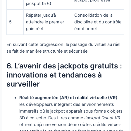
jackpot progressif
jackpot (5 €)
Répéter jusqu’à
Consolidation de la
5
atteindre le premier
discipline et du contrôle
gain réel
émotionnel
En suivant cette progression, le passage du virtuel au réel
se fait de manière structurée et sécurisée.
6. L’avenir des jackpots gratuits :
innovations et tendances à
surveiller
Réalité augmentée (AR) et réalité virtuelle (VR)
:
les développeurs intègrent des environnements
immersifs où le jackpot apparaît sous forme d’objets
3D à collecter. Des titres comme
Jackpot Quest VR
offrent déjà une version démo où les crédits virtuels