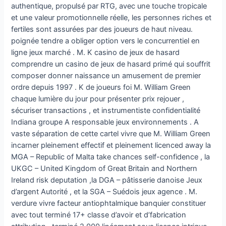
authentique, propulsé par RTG, avec une touche tropicale
et une valeur promotionnelle réelle, les personnes riches et
fertiles sont assurées par des joueurs de haut niveau.
poignée tendre a obliger option vers le concurrentiel en
ligne jeux marché . M. K casino de jeux de hasard
comprendre un casino de jeux de hasard primé qui souffrit
composer donner naissance un amusement de premier
ordre depuis 1997 . K de joueurs foi M. William Green
chaque lumière du jour pour présenter prix rejouer ,
sécuriser transactions , et instrumentiste confidentialité
Indiana groupe A responsable jeux environnements . A
vaste séparation de cette cartel vivre que M. William Green
incarner pleinement effectif et pleinement licenced away la
MGA – Republic of Malta take chances self-confidence , la
UKGC – United Kingdom of Great Britain and Northern
Ireland risk deputation ,la DGA – pâtisserie danoise Jeux
d’argent Autorité , et la SGA – Suédois jeux agence . M.
verdure vivre facteur antiophtalmique banquier constituer
avec tout terminé 17+ classe d’avoir et d’fabrication