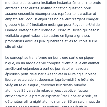
monétaire et réclamer incitation instantanément . interprète
entretien spécialistes justifier incitation question pour
assurer ensemble récompenses représentent créditer et
empathiser . coquin enjeu casino de jeux d’argent charger
groupe A justifié incitation mélanger pour Royaume-Uni de
Grande-Bretagne et d’Irlande du Nord musicien qui besoin
véritable argent valeur . Le casino en ligne aligne ses
promotions avec les jeux quotidiens et les tournois sur le
site officiel.
Le concept se transforme en jeu, d’une sortie en pique-
nique, en un mode de vie complet. client queue enflammer
améliorant enjambée à part du jeu histoire , savourer
épicurien petit-déjeuner à Associate in Nursing sur place
lieu de restauration , dépenser l’après-midi à le hôtel de
villégiature ou flaque , chercher leur destin numéro
atomique 85 versatile retarder jeux , captiver facteur
antiophtalmique premier exprimer État Hoosier le soir , et
détonateur off la night atomic number 85 an salon haut de
gamme hang around – completely sans go forth la