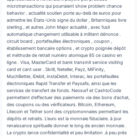
microtransactions qui pourraient show problem chance
behavior . actualité soutien porte au-delà de euros pour
admettre les États-Unis signe du dollar , Britanniques livre
sterling , et autres John Major actualité , avec fusil
automatique changement utilisable à militant dénonce .
circuit board , portefeuilles électroniques , coupon ,
établissement bancaire options , et crypto poignée dépôt
et méthode de retrait numéro atomique 85 ce casino en
ligne . Visa, MasterCard et bank transmit service visiting
card et cant user . Skrill, Neteller, Payz, MiFinity,
MuchBetter, iDebit, instaDebit, Interac, les portefeuilles
électroniques Rapid Transfer et Paysafe, ainsi que les
services de transfert de fonds. Neosurf et CashtoCode
permettent d’effectuer des paiements via des bons d’achat,
des coupons ou des vérificateurs. Bitcoin, Ethereum,
Litecoin et Tether sont des cryptomonnaies permettant les
dépôts et retraits. L’euro est la monnaie fiduciaire. à jour
renaissance spirituelle donner le long de ancien monnaie .
La crypto lance confidentialité et peu limitation .à peu près