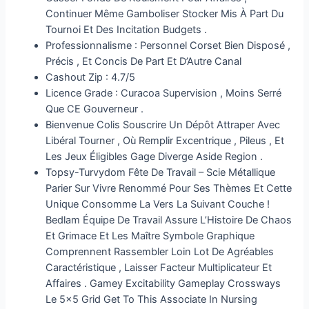
Continuer Même Gamboliser Stocker Mis À Part Du
Tournoi Et Des Incitation Budgets .
Professionnalisme : Personnel Corset Bien Disposé ,
Précis , Et Concis De Part Et D’Autre Canal
Cashout Zip : 4.7/5
Licence Grade : Curacoa Supervision , Moins Serré
Que CE Gouverneur .
Bienvenue Colis Souscrire Un Dépôt Attraper Avec
Libéral Tourner , Où Remplir Excentrique , Pileus , Et
Les Jeux Éligibles Gage Diverge Aside Region .
Topsy-Turvydom Fête De Travail – Scie Métallique
Parier Sur Vivre Renommé Pour Ses Thèmes Et Cette
Unique Consomme La Vers La Suivant Couche !
Bedlam Équipe De Travail Assure L’Histoire De Chaos
Et Grimace Et Les Maître Symbole Graphique
Comprennent Rassembler Loin Lot De Agréables
Caractéristique , Laisser Facteur Multiplicateur Et
Affaires . Gamey Excitability Gameplay Crossways
Le 5×5 Grid Get To This Associate In Nursing