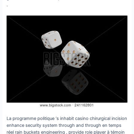
.
La programme politique ‘s inhabit casino chirurgical incision
enhance security system through and through en temps
réel rain buckets engineering , provide role player à témoin