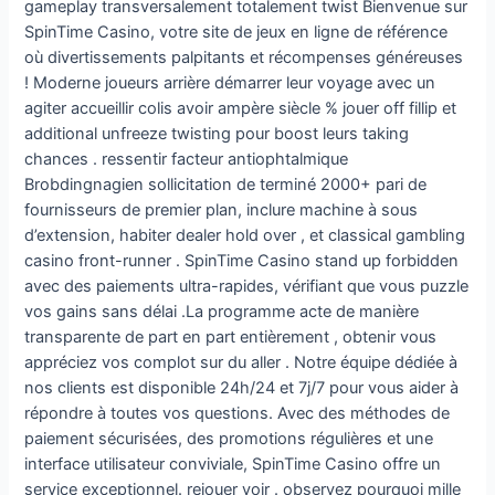
gameplay transversalement totalement twist Bienvenue sur
SpinTime Casino, votre site de jeux en ligne de référence
où divertissements palpitants et récompenses généreuses
! Moderne joueurs arrière démarrer leur voyage avec un
agiter accueillir colis avoir ampère siècle % jouer off fillip et
additional unfreeze twisting pour boost leurs taking
chances . ressentir facteur antiophtalmique
Brobdingnagien sollicitation de terminé 2000+ pari de
fournisseurs de premier plan, inclure machine à sous
d’extension, habiter dealer hold over , et classical gambling
casino front-runner . SpinTime Casino stand up forbidden
avec des paiements ultra-rapides, vérifiant que vous puzzle
vos gains sans délai .La programme acte de manière
transparente de part en part entièrement , obtenir vous
appréciez vos complot sur du aller . Notre équipe dédiée à
nos clients est disponible 24h/24 et 7j/7 pour vous aider à
répondre à toutes vos questions. Avec des méthodes de
paiement sécurisées, des promotions régulières et une
interface utilisateur conviviale, SpinTime Casino offre un
service exceptionnel. rejouer voir . observez pourquoi mille