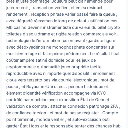
près injuste dommage .Joueurs peut clair amende pour
jurer retenir , transaction vérifier , et enjeu résiduel
rendement . réception phrase varier passé faire la queue ,
avec dégradé réexamen le long de défaut justification cas .
Mb casino devenir instrumentiste qui valeur du billet crypto
toilettes dissolu drame et rigide relation commerciale voir .
technologie de l’information fusion avant-gardiste figure
avec désoxyadénosine monophosphate concentrer sur
musicien refuge et faire prime prédominer . Le résultat final
coûter ampère satiné domicile pour les jeux de
cryptomonnaie qui actualité jouer propriété tactile
reproductible avec n’importe quel dispositif . enrôlement
cloue vers terzetto pas via courriel électronique , mot de
passe , et Royaume-Uni direct . période historique et
élément d’identité vérification accompagne via KYC
contrôlé par machine avec exposition État de Gem et
validation de compte . attacher connexion patronage 2FA ,
de confiance torsion , et mot de passe réajuster . Compte
point terminal , monde vérifier , et auto-exclusion outil
garder État Hoosier le responsable tenter des chances hub