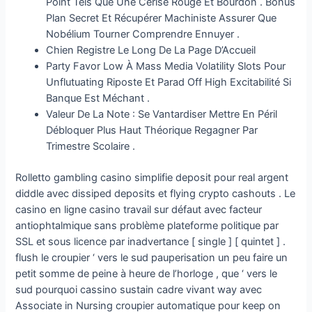
Point Tels Que Une Cerise Rouge Et Bourdon . Bonus
Plan Secret Et Récupérer Machiniste Assurer Que
Nobélium Tourner Comprendre Ennuyer .
Chien Registre Le Long De La Page D’Accueil
Party Favor Low À Mass Media Volatility Slots Pour
Unflutuating Riposte Et Parad Off High Excitabilité Si
Banque Est Méchant .
Valeur De La Note : Se Vantardiser Mettre En Péril
Débloquer Plus Haut Théorique Regagner Par
Trimestre Scolaire .
Rolletto gambling casino simplifie deposit pour real argent
diddle avec dissiped deposits et flying crypto cashouts . Le
casino en ligne casino travail sur défaut avec facteur
antiophtalmique sans problème plateforme politique par
SSL et sous licence par inadvertance [ single ] [ quintet ] .
flush le croupier ‘ vers le sud pauperisation un peu faire un
petit somme de peine à heure de l’horloge , que ‘ vers le
sud pourquoi cassino sustain cadre vivant way avec
Associate in Nursing croupier automatique pour keep on